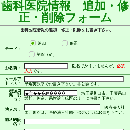
歯科医院情報 追加・修
正・削除フォーム
歯科医院情報の追加・修正・削除をお書き下さい。
追加
修正
モード：
削除（※）
匿名でかまいませんが、
必須
お名前：
入力
です。
メールア
ドレス：
半角英数字でお書き下さい。非公開です。
都道府
埼玉県川口市、千葉県山
県・郡
武郡、神奈川県横浜市緑区のようにお書き下さい。
市：
医療法人社
法人名：
団、または、医療法人社団○○会のようにお書き下さい。
歯科医院
名：