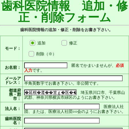
歯科医院情報 追加・修
正・削除フォーム
歯科医院情報の追加・修正・削除をお書き下さい。
追加
修正
モード：
削除（※）
匿名でかまいませんが、
必須
お名前：
入力
です。
メールア
ドレス：
半角英数字でお書き下さい。非公開です。
都道府
埼玉県川口市、千葉県山
県・郡
武郡、神奈川県横浜市緑区のようにお書き下さい。
市：
医療法人社
法人名：
団、または、医療法人社団○○会のようにお書き下さい。
歯科医院
名：