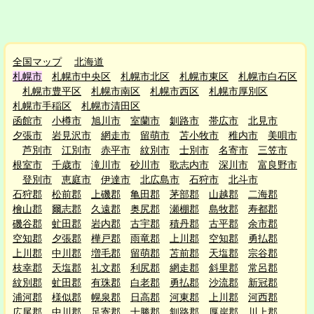
全国マップ
北海道
札幌市
札幌市中央区
札幌市北区
札幌市東区
札幌市白石区
札幌市豊平区
札幌市南区
札幌市西区
札幌市厚別区
札幌市手稲区
札幌市清田区
函館市
小樽市
旭川市
室蘭市
釧路市
帯広市
北見市
夕張市
岩見沢市
網走市
留萌市
苫小牧市
稚内市
美唄市
芦別市
江別市
赤平市
紋別市
士別市
名寄市
三笠市
根室市
千歳市
滝川市
砂川市
歌志内市
深川市
富良野市
登別市
恵庭市
伊達市
北広島市
石狩市
北斗市
石狩郡
松前郡
上磯郡
亀田郡
茅部郡
山越郡
二海郡
檜山郡
爾志郡
久遠郡
奥尻郡
瀬棚郡
島牧郡
寿都郡
磯谷郡
虻田郡
岩内郡
古宇郡
積丹郡
古平郡
余市郡
空知郡
夕張郡
樺戸郡
雨竜郡
上川郡
空知郡
勇払郡
上川郡
中川郡
増毛郡
留萌郡
苫前郡
天塩郡
宗谷郡
枝幸郡
天塩郡
礼文郡
利尻郡
網走郡
斜里郡
常呂郡
紋別郡
虻田郡
有珠郡
白老郡
勇払郡
沙流郡
新冠郡
浦河郡
様似郡
幌泉郡
日高郡
河東郡
上川郡
河西郡
広尾郡
中川郡
足寄郡
十勝郡
釧路郡
厚岸郡
川上郡