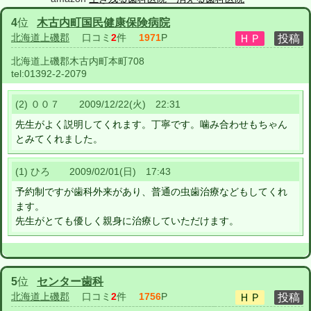
4
位
木古内町国民健康保険病院
北海道上磯郡
口コミ
2
件
1971
P
北海道上磯郡木古内町本町708
tel:
01392-2-2079
(2) ００７ 2009/12/22(火) 22:31
先生がよく説明してくれます。丁寧です。噛み合わせもちゃん
とみてくれました。
(1) ひろ 2009/02/01(日) 17:43
予約制ですが歯科外来があり、普通の虫歯治療などもしてくれ
ます。
先生がとても優しく親身に治療していただけます。
5
位
センター歯科
北海道上磯郡
口コミ
2
件
1756
P