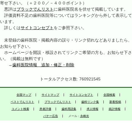
寄せ下さい。（＋２００／－４００ポイント）
悪評は
ブラックでんリスト
に歯科医院名を伏せて掲載しています。
評価資料不足の歯科医院等についてはランキングから外して表示して
います。
詳しくは
サイトコンセプト
をご参照下さい。
未登録の歯科医院・掲載内容の誤り・リンク切れなどありましたら、
お知らせ下さい。
ホームページを開設・移設されてリンクご希望の方も、お知らせ下さ
い。（掲載は無料です）
→
歯科医院情報 追加・修正・削除
トータルアクセス数: 760921545
全国マップ
サイトマップ
サイトコンセプト
全国検索
ベストでんリスト
ブラックでんリスト
歯科リンク集
新着投稿
コメント検索
患者評価
歯科用語集
求人情報
統計情報
バナー広告
メール：
永峰光