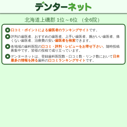
北海道上磯郡 1位～6位 （全6院）
口コミ・ポイントによる歯医者のランキングサイト
です。
評判の歯医者、おすすめの歯医者、上手い歯医者、腕がいい歯医者、痛
くない歯医者、治療費の安い
歯医者を検索
できます。
各地域の歯科医院の
口コミ・評判・レビューをお寄せ下さい
。随時投稿
募集中です。皆様の投稿で成り立っています。
デンターネットは、登録歯科医院数・口コミ数・リンク数において
日本
最多の情報を誇る
歯科の
口コミランキングサイト
です。