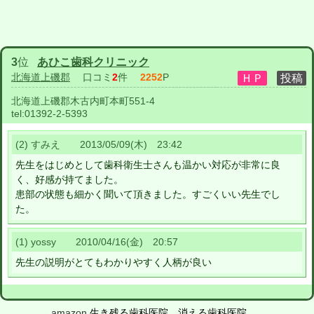
3
位
あひこ歯科クリニック
北海道上磯郡
口コミ
2
件
2252
P
北海道上磯郡木古内町本町551-4
tel:
01392-2-5393
(2) すみえ 2013/05/09(木) 23:42
先生をはじめとして歯科衛生士さんも温かい対応が非常に良
く、好感が持てました。
患部の状態も細かく聞いて頂きました。すごくいい先生でし
た。
(1) yossy 2010/04/16(金) 20:57
先生の説明がとてもわかりやすく人柄が良い
amazon
生き残る歯科医院 消える歯科医院