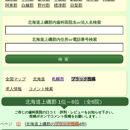
阿寒郡
白糠郡
野付郡
標津郡
目梨郡
北海道上磯郡
内
歯科医院名or法人名検索
北海道上磯郡
内
住所or電話番号検索
全国マップ
北海道
札幌市
ブラック投稿
求人情報
コメント検索
北海道上磯郡 1位～6位 （全6院）
ご存じの歯科医院の口コミ・評判・レビューをお知らせ下さい。
投稿ボタンでコメント投稿をお願いします。↓
ページ
[1]
[北海道上磯郡の
ブラック投稿
4件]