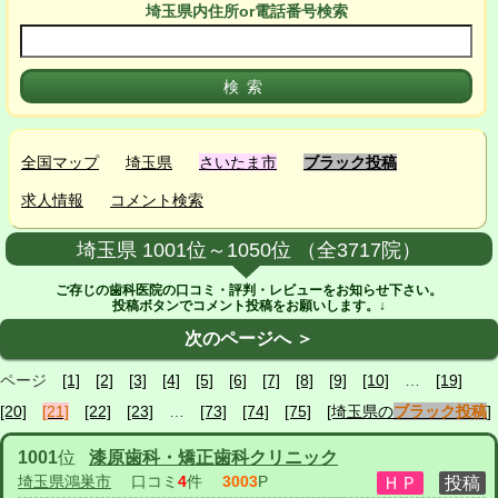
埼玉県
内
住所or電話番号検索
全国マップ
埼玉県
さいたま市
ブラック投稿
求人情報
コメント検索
埼玉県 1001位～1050位 （全3717院）
ご存じの歯科医院の口コミ・評判・レビューをお知らせ下さい。
投稿ボタンでコメント投稿をお願いします。↓
次のページへ ＞
ページ
[1]
[2]
[3]
[4]
[5]
[6]
[7]
[8]
[9]
[10]
…
[19]
[20]
[21]
[22]
[23]
…
[73]
[74]
[75]
[埼玉県の
ブラック投稿
]
1001
位
漆原歯科・矯正歯科クリニック
埼玉県鴻巣市
口コミ
4
件
3003
P