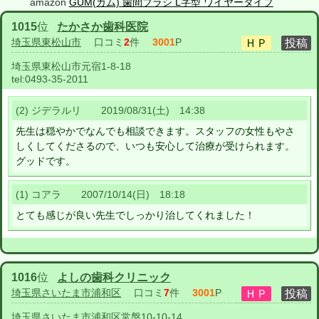
amazon
GUM(ガム) 歯間ブラシ L字型 ワイヤータイプ
1015
位
たかさか歯科医院
埼玉県東松山市
口コミ
2
件
3001
P
埼玉県東松山市元宿1-8-18
tel:
0493-35-2011
(2) ジデラルリ 2019/08/31(土) 14:38
先生は穏やかでなんでも相談できます。スタッフの女性もやさ
しくしてくださるので、いつも安心して治療が受けられます。
グッドです。
(1) コアラ 2007/10/14(日) 18:18
とても感じが良い先生でしっかり治してくれました！
1016
位
よしの歯科クリニック
埼玉県さいたま市浦和区
口コミ
7
件
3001
P
埼玉県さいたま市浦和区常盤10-10-14