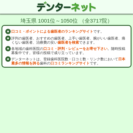
埼玉県 1001位～1050位 （全3717院）
口コミ・ポイントによる歯医者のランキングサイト
です。
評判の歯医者、おすすめの歯医者、上手い歯医者、腕がいい歯医者、痛
くない歯医者、治療費の安い
歯医者を検索
できます。
各地域の歯科医院の
口コミ・評判・レビューをお寄せ下さい
。随時投稿
募集中です。皆様の投稿で成り立っています。
デンターネットは、登録歯科医院数・口コミ数・リンク数において
日本
最多の情報を誇る
歯科の
口コミランキングサイト
です。