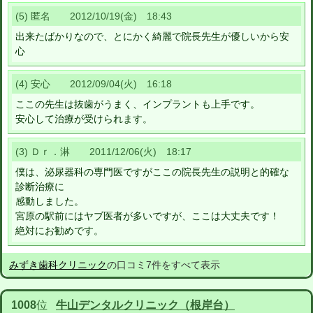
(5) 匿名 2012/10/19(金) 18:43
出来たばかりなので、とにかく綺麗で院長先生が優しいから安
心
(4) 安心 2012/09/04(火) 16:18
ここの先生は抜歯がうまく、インプラントも上手です。
安心して治療が受けられます。
(3) Ｄｒ．淋 2011/12/06(火) 18:17
僕は、泌尿器科の専門医ですがここの院長先生の説明と的確な
診断治療に
感動しました。
宮原の駅前にはヤブ医者が多いですが、ここは大丈夫です！
絶対にお勧めです。
みずき歯科クリニック
の口コミ7件をすべて表示
1008
位
牛山デンタルクリニック（根岸台）