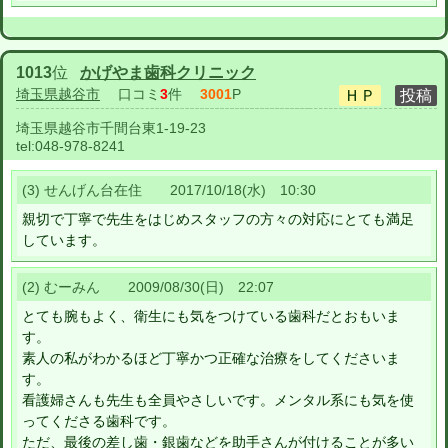
1013
位
かげやま歯科クリニック
埼玉県越谷市
口コミ
3
件
3001
P
埼玉県越谷市千間台東1-19-23
tel:
048-978-8241
(3) せんげん台在住 2017/10/18(水) 10:30
親切で丁寧で先生をはじめスタッフの方々の対応にとても満足
しています。
(2) むーみん 2009/08/30(日) 22:07
とても腕もよく、衛生にも気をつけている歯科だとおもいま
す。
素人の私がわかるほど丁寧かつ正確な治療をしてくださいま
す。
看護婦さんも先生も全員やさしいです。メンタル系にも気を使
ってくださる歯科です。
ただ、最後の差し歯・銀歯などを助手さんが付けることが多い