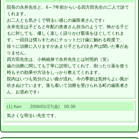
院長の永井先生と、6～7年前からいる四方田先生の二人で診て
くれます。
お二人とも気さくで明るい感じの歯医者さんです♪
永井先生は子どもと年配の患者さん担当のようで、怖がる子ど
もに対しても、優しく楽しく語りかけ緊張をほぐしてくれま
す。一回目は慣らすためにチョットだけ歯に触れる程度で、
徐々に治療に入りますがあまり子どもの泣き声は聞いた事があ
りません。
四方田先生は、小柄細身で永井先生とは対照的（笑）
歯の治療に関しても丁寧に説明してくれて、削ったり薬を使う
時もその効果や方法をしっかり教えてくれます。
院内はいつも気分のよい曲が流れ、今の季節は気持ちよい風が
吹きぬけています。落ち着いて治療を受けられる町の歯医者さ
ん、お奨めです♪
(1) Ken 2006/01/27(金) 00:38
気さくな明るい先生です。