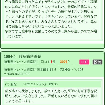
色々歯医者に通ったんですが先生の方針に合わなくて・・職場
の人に薦められて行くことになりました。最初の印象は古いな
～と思ったのですが、やっぱり先生の技術がすごいと思いま
す。とりあえず早いです！！テキパキとしています。的確なア
ドバイスもありますし、みなさんとてもやさしいですし、見た
目で判断しちゃいけないなーっと思いました。
駅前ですし駐車場も完備してるので少し家から遠いのですが通
っています。
1004
位
渡沼歯科医院
埼玉県さいたま市南区
口コミ
3
件
3003
P
埼玉県さいたま市南区南本町1-14-5 第3小池ビル105
tel:
048-866-1002
(3) おな 2021/11/23(火) 09:06
歯が痛くて受診しました。診てくださった医師の方が丁寧な説
明だったので安心しました。設備も良い感じなのでまたお願い
しようと思います。