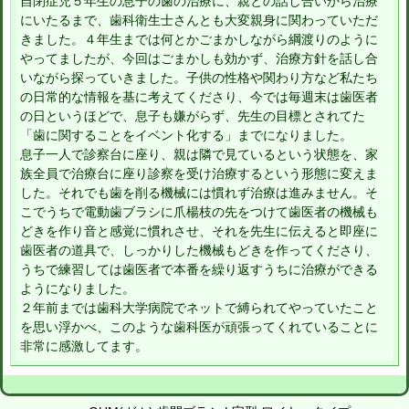
自閉症児５年生の息子の歯の治療に、親との話し合いから治療
にいたるまで、歯科衛生士さんとも大変親身に関わっていただ
きました。４年生までは何とかごまかしながら綱渡りのように
やってましたが、今回はごまかしも効かず、治療方針を話し合
いながら探っていきました。子供の性格や関わり方など私たち
の日常的な情報を基に考えてくださり、今では毎週末は歯医者
の日というほどで、息子も嫌がらず、先生の目標とされてた
「歯に関することをイベント化する」までになりました。
息子一人で診察台に座り、親は隣で見ているという状態を、家
族全員で治療台に座り診察を受け治療するという形態に変えま
した。それでも歯を削る機械には慣れず治療は進みません。そ
こでうちで電動歯ブラシに爪楊枝の先をつけて歯医者の機械も
どきを作り音と感覚に慣れさせ、それを先生に伝えると即座に
歯医者の道具で、しっかりした機械もどきを作ってくださり、
うちで練習しては歯医者で本番を繰り返すうちに治療ができる
ようになりました。
２年前までは歯科大学病院でネットで縛られてやっていたこと
を思い浮かべ、このような歯科医が頑張ってくれていることに
非常に感激してます。