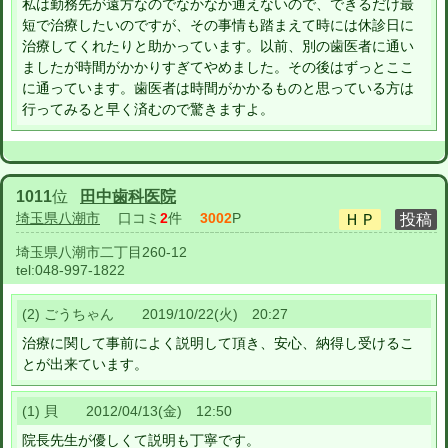
私は勤務先が遠方なのでなかなか通えないので、できるだけ最
短で治療したいのですが、その事情も踏まえて時には休診日に
治療してくれたりと助かっています。以前、別の歯医者に通い
ましたが時間がかかりすぎてやめました。その後はずっとここ
に通っています。歯医者は時間がかかるものと思っている方は
行ってみると早く済むので驚きますよ。
1011
位
田中歯科医院
埼玉県八潮市
口コミ
2
件
3002
P
埼玉県八潮市二丁目260-12
tel:
048-997-1822
(2) ごうちゃん 2019/10/22(火) 20:27
治療に関して事前によく説明して頂き、安心、納得し受けるこ
とが出来ています。
(1) 貝 2012/04/13(金) 12:50
院長先生が優しくて説明も丁寧です。