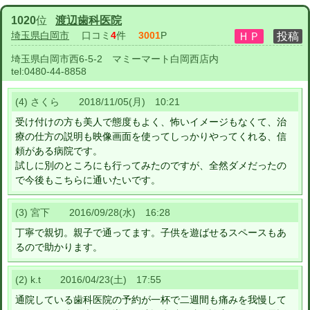
1020
位
渡辺歯科医院
埼玉県白岡市
口コミ
4
件
3001
P
埼玉県白岡市西6-5-2 マミーマート白岡西店内
tel:
0480-44-8858
(4) さくら 2018/11/05(月) 10:21
受け付けの方も美人で態度もよく、怖いイメージもなくて、治
療の仕方の説明も映像画面を使ってしっかりやってくれる、信
頼がある病院です。
試しに別のところにも行ってみたのですが、全然ダメだったの
で今後もこちらに通いたいです。
(3) 宮下 2016/09/28(水) 16:28
丁寧で親切。親子で通ってます。子供を遊ばせるスペースもあ
るので助かります。
(2) k.t 2016/04/23(土) 17:55
通院している歯科医院の予約が一杯で二週間も痛みを我慢して