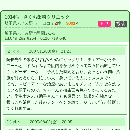
1014
位
きくち歯科クリニック
埼玉県ふじみ野市
口コミ
2
件
3001
P
埼玉県ふじみ野市駒西2-1-6
tel:
049-262-8254 0120-718-648
(2) るる 2007/11/09(金) 21:23
院長先生の動きがすばやいのにビックリ！ チェアーからチェ
アーへと、すみずみまで院内をかけめぐって次々に治療してい
くスピーディーさ！ 予約した時間どおり、あっという間に治
療が終わるから、忙しい人、急いでいる人にオススメです！
でも、スピーディーな治療のあいまにキチンとゴム手袋を洗っ
ている様子なので、ちゃーんと衛生面も気をつかってるみた
い。衛生士さん（助手さん？）も優秀で、院長の右腕となって
根っこを治療した後のレントゲンを診て、ＯＫかどうか診断し
てくれますヨ。
(1) pi-su 2005/08/05(金) 20:05