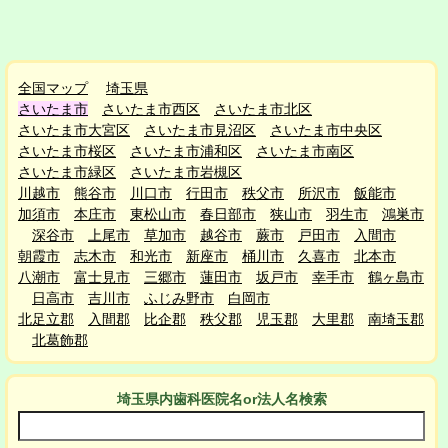
全国マップ
埼玉県
さいたま市
さいたま市西区
さいたま市北区
さいたま市大宮区
さいたま市見沼区
さいたま市中央区
さいたま市桜区
さいたま市浦和区
さいたま市南区
さいたま市緑区
さいたま市岩槻区
川越市
熊谷市
川口市
行田市
秩父市
所沢市
飯能市
加須市
本庄市
東松山市
春日部市
狭山市
羽生市
鴻巣市
深谷市
上尾市
草加市
越谷市
蕨市
戸田市
入間市
朝霞市
志木市
和光市
新座市
桶川市
久喜市
北本市
八潮市
富士見市
三郷市
蓮田市
坂戸市
幸手市
鶴ヶ島市
日高市
吉川市
ふじみ野市
白岡市
北足立郡
入間郡
比企郡
秩父郡
児玉郡
大里郡
南埼玉郡
北葛飾郡
埼玉県
内
歯科医院名or法人名検索