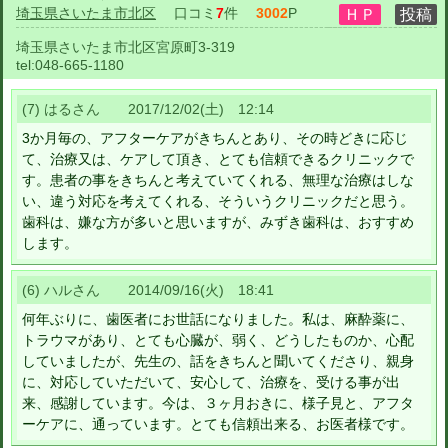
埼玉県さいたま市北区
口コミ
7
件
3002
P
埼玉県さいたま市北区宮原町3-319
tel:
048-665-1180
(7) はるさん 2017/12/02(土) 12:14
3か月毎の、アフターケアがきちんとあり、その時どきに応じ
て、治療又は、ケアして頂き、とても信頼できるクリニックで
す。患者の事をきちんと考えていてくれる、無理な治療はしな
い、違う対応を考えてくれる、そういうクリニックだと思う。
歯科は、嫌な方が多いと思いますが、みずき歯科は、おすすめ
します。
(6) ハルさん 2014/09/16(火) 18:41
何年ぶりに、歯医者にお世話になりました。私は、麻酔薬に、
トラウマがあり、とても心臓が、弱く、どうしたものか、心配
していましたが、先生の、話をきちんと聞いてくださり、親身
に、対応していただいて、安心して、治療を、受ける事が出
来、感謝しています。今は、３ヶ月おきに、様子見と、アフタ
ーケアに、通っています。とても信頼出来る、お医者様です。