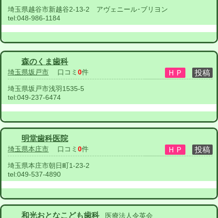
埼玉県越谷市新越谷2-13-2 アヴェニール･ブリヨン
tel:
048-986-1184
森のくま歯科
埼玉県坂戸市
口コミ
0
件
埼玉県坂戸市浅羽1535-5
tel:
049-237-6474
明堂歯科医院
埼玉県本庄市
口コミ
0
件
埼玉県本庄市朝日町1-23-2
tel:
049-537-4890
和光おとなこども歯科
医療法人令英会