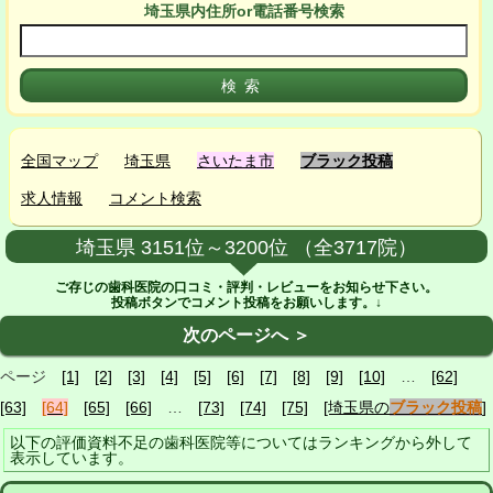
埼玉県
内
住所or電話番号検索
全国マップ
埼玉県
さいたま市
ブラック投稿
求人情報
コメント検索
埼玉県 3151位～3200位 （全3717院）
ご存じの歯科医院の口コミ・評判・レビューをお知らせ下さい。
投稿ボタンでコメント投稿をお願いします。↓
次のページへ ＞
ページ
[1]
[2]
[3]
[4]
[5]
[6]
[7]
[8]
[9]
[10]
…
[62]
[63]
[64]
[65]
[66]
…
[73]
[74]
[75]
[埼玉県の
ブラック投稿
]
以下の評価資料不足の歯科医院等についてはランキングから外して
表示しています。