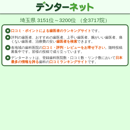
埼玉県 3151位～3200位 （全3717院）
口コミ・ポイントによる歯医者のランキングサイト
です。
評判の歯医者、おすすめの歯医者、上手い歯医者、腕がいい歯医者、痛
くない歯医者、治療費の安い
歯医者を検索
できます。
各地域の歯科医院の
口コミ・評判・レビューをお寄せ下さい
。随時投稿
募集中です。皆様の投稿で成り立っています。
デンターネットは、登録歯科医院数・口コミ数・リンク数において
日本
最多の情報を誇る
歯科の
口コミランキングサイト
です。