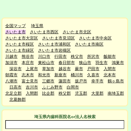
全国マップ
埼玉県
さいたま市
さいたま市西区
さいたま市北区
さいたま市大宮区
さいたま市見沼区
さいたま市中央区
さいたま市桜区
さいたま市浦和区
さいたま市南区
さいたま市緑区
さいたま市岩槻区
川越市
熊谷市
川口市
行田市
秩父市
所沢市
飯能市
加須市
本庄市
東松山市
春日部市
狭山市
羽生市
鴻巣市
深谷市
上尾市
草加市
越谷市
蕨市
戸田市
入間市
朝霞市
志木市
和光市
新座市
桶川市
久喜市
北本市
八潮市
富士見市
三郷市
蓮田市
坂戸市
幸手市
鶴ヶ島市
日高市
吉川市
ふじみ野市
白岡市
北足立郡
入間郡
比企郡
秩父郡
児玉郡
大里郡
南埼玉郡
北葛飾郡
埼玉県
内
歯科医院名or法人名検索