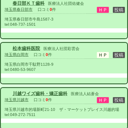
春日部ＫＴ歯科
医療法人社団佑健会
埼玉県春日部市
口コミ
0
件
埼玉県春日部市牛島1587-3
tel:
048-737-1501
松本歯科医院
医療法人社団彩雲会
埼玉県白岡市
口コミ
0
件
埼玉県白岡市千駄野1128-9
tel:
0480-53-9607
川越ワイズ歯科・矯正歯科
医療法人結蒼会
埼玉県川越市
口コミ
0
件
埼玉県川越市的場新町21-10 ザ・マーケットプレイス川越的場
tel:
049-272-7511