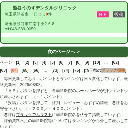
熊谷うのずデンタルクリニック
埼玉県熊谷市
口コミ
0
件
埼玉県熊谷市江南中央2-6-8
tel:
048-539-0050
次のページへ ＞
ページ
[1]
[2]
[3]
[4]
[5]
[6]
[7]
[8]
[9]
[10]
…
[62]
[63]
[64]
[65]
[66]
…
[73]
[74]
[75]
[埼玉県の
ブラック投稿
]
毎日更新しており、ポイントとランキングは日々変化しています。最
終更新日：2026/08/08。
「ＨＰ」ボタンを押すと、各歯科医院のホームページが別ウィンドウ
に表示されます。（＋１ポイント）
「投稿」ボタンを押して、評判・レビュー・おすすめ情報・悪評をお
寄せ下さい。（＋２００／－４００ポイント）
悪評は
ブラックでんリスト
に歯科医院名を伏せて掲載しています。
評価資料不足の歯科医院等についてはランキングから外して表示して
います。