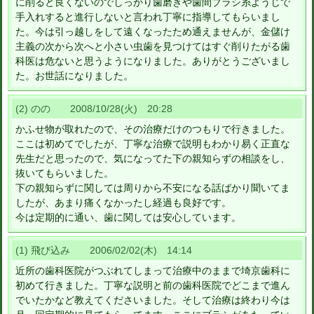
に削ると良くないのでしっかり歯磨きや歯間ブラシ糸ようじで
手入れすると進行しないと言われ丁寧に指導してもらいまし
た。今は引っ越しをして遠くなったため通えませんが、金儲け
主義の次から次へと小さい虫歯を見つけてはすぐ削りたがる歯
科医は危ないと思うようになりました。ありがとうございまし
た。お世話になりました。
(2) のの 2008/10/28(火) 20:28
かふせ物が取れたので、その治療だけのつもりで行きました。
ここは初めてでしたが、丁寧な治療で説明もわかり易く正直な
先生だと思ったので、気になってた下の親知らずの相談をし、
抜いてもらいました。
下の親知らずに関しては周りから不安になる話ばかり聞いてま
したが、あまり痛くなかったし経過も良好です。
今は定期的に通い、歯に関しては安心しています。
(1) 飛び込み 2006/02/02(木) 14:14
近所の歯科医院がつぶれてしまって治療中のままで埼京歯科に
初めて行きました。丁寧な説明と前の歯科医院でどこまで進ん
でいたかなど教えてくださいました。そして治療は終わり今は