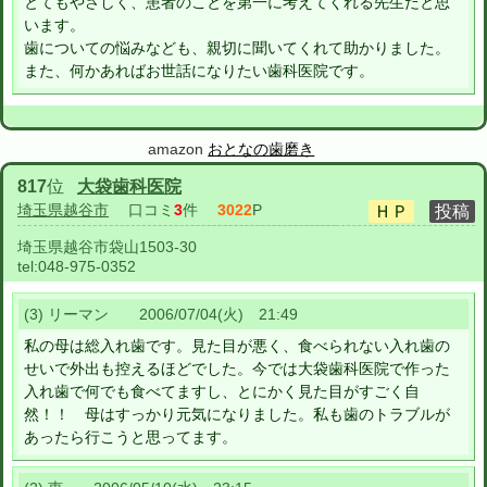
とてもやさしく、患者のことを第一に考えてくれる先生だと思
います。
歯についての悩みなども、親切に聞いてくれて助かりました。
また、何かあればお世話になりたい歯科医院です。
amazon
おとなの歯磨き
817
位
大袋歯科医院
埼玉県越谷市
口コミ
3
件
3022
P
埼玉県越谷市袋山1503-30
tel:
048-975-0352
(3) リーマン 2006/07/04(火) 21:49
私の母は総入れ歯です。見た目が悪く、食べられない入れ歯の
せいで外出も控えるほどでした。今では大袋歯科医院で作った
入れ歯で何でも食べてますし、とにかく見た目がすごく自
然！！ 母はすっかり元気になりました。私も歯のトラブルが
あったら行こうと思ってます。