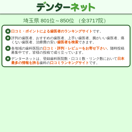
埼玉県 801位～850位 （全3717院）
口コミ・ポイントによる歯医者のランキングサイト
です。
評判の歯医者、おすすめの歯医者、上手い歯医者、腕がいい歯医者、痛
くない歯医者、治療費の安い
歯医者を検索
できます。
各地域の歯科医院の
口コミ・評判・レビューをお寄せ下さい
。随時投稿
募集中です。皆様の投稿で成り立っています。
デンターネットは、登録歯科医院数・口コミ数・リンク数において
日本
最多の情報を誇る
歯科の
口コミランキングサイト
です。