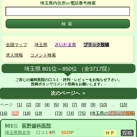
埼玉県
内
住所or電話番号検索
全国マップ
埼玉県
さいたま市
ブラック投稿
求人情報
コメント検索
埼玉県 801位～850位 （全3717院）
ご存じの歯科医院の口コミ・評判・レビューをお知らせ下さい。
投稿ボタンでコメント投稿をお願いします。↓
次のページへ ＞
ページ
[1]
[2]
[3]
[4]
[5]
[6]
[7]
[8]
[9]
[10]
…
[15]
[16]
[17]
[18]
[19]
…
[73]
[74]
[75]
[埼玉県の
ブラック投稿
]
801
位
荻野歯科医院
埼玉県熊谷市
口コミ
4
件
3025
P