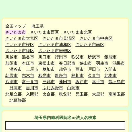
全国マップ
埼玉県
さいたま市
さいたま市西区
さいたま市北区
さいたま市大宮区
さいたま市見沼区
さいたま市中央区
さいたま市桜区
さいたま市浦和区
さいたま市南区
さいたま市緑区
さいたま市岩槻区
川越市
熊谷市
川口市
行田市
秩父市
所沢市
飯能市
加須市
本庄市
東松山市
春日部市
狭山市
羽生市
鴻巣市
深谷市
上尾市
草加市
越谷市
蕨市
戸田市
入間市
朝霞市
志木市
和光市
新座市
桶川市
久喜市
北本市
八潮市
富士見市
三郷市
蓮田市
坂戸市
幸手市
鶴ヶ島市
日高市
吉川市
ふじみ野市
白岡市
北足立郡
入間郡
比企郡
秩父郡
児玉郡
大里郡
南埼玉郡
北葛飾郡
埼玉県
内
歯科医院名or法人名検索