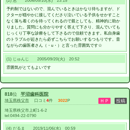
(2) 恵 2006/05/10(水) 23:15
予約制ではないので、混んでいるときはかなり待ちますが、ド
クターが穏やかに接してくださり泣いている子供をせかすこと
なく落ち着くのを待ってくれるので親としても、精神的に助か
りました。質問にも分かりやすく答えて下さり、混んでいても
じっくり丁寧な診療をして下さるので信頼できます。私自身歯
のトラブルが起きたら必ずこちらでお願いするつもりです。昔
ながらの歯医者さん（・u・）と言った雰囲気です☆
(1) じゅんじ 2005/09/20(火) 20:52
雰囲気がとてもよいです
818
位
平沼歯科医院
埼玉県秩父市
口コミ
4
件
3022
P
埼玉県秩父市上町1-6-2
tel:
0494-22-0790
(4) だるま 2019/11/06(水) 00:59