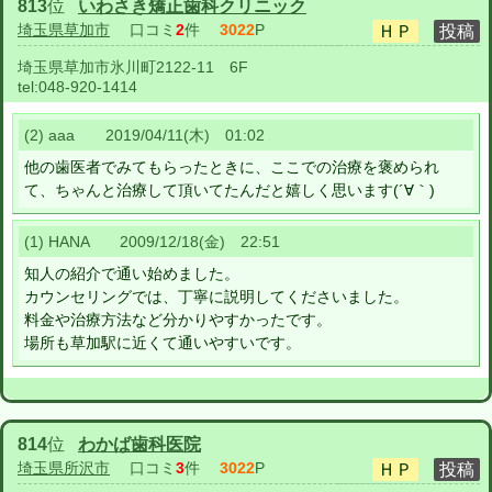
813
位
いわさき矯正歯科クリニック
埼玉県草加市
口コミ
2
件
3022
P
埼玉県草加市氷川町2122-11 6F
tel:
048-920-1414
(2) aaa 2019/04/11(木) 01:02
他の歯医者でみてもらったときに、ここでの治療を褒められ
て、ちゃんと治療して頂いてたんだと嬉しく思います(´∀｀)
(1) HANA 2009/12/18(金) 22:51
知人の紹介で通い始めました。
カウンセリングでは、丁寧に説明してくださいました。
料金や治療方法など分かりやすかったです。
場所も草加駅に近くて通いやすいです。
814
位
わかば歯科医院
埼玉県所沢市
口コミ
3
件
3022
P