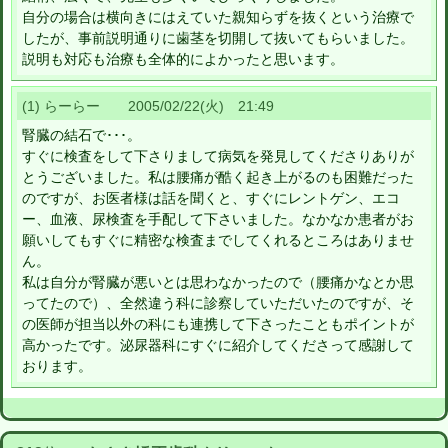
自分の場合は横向きにはえていた親知らずを抜くという治療で
したが、事前説明通りに歯茎を切開して抜いてもらいました。
説明も対応も治療も全体的によかったと思います。
(1) らーらー 2005/02/22(火) 21:49
腎臓の結石で･･･。
すぐに検査をして下さりまして病気を発見してくださりありが
とうございました。私は腰痛が酷く起き上がるのも困難だった
のですが、お医者様は話を聞くと、すぐにレントゲン、エコ
ー、血液、尿検査を手配して下さいました。なかなか患者がお
願いしてもすぐに精密な検査までしてくれるところはありませ
ん。
私は自分が腎臓が悪いとは思わなかったので（腰痛かなとか思
ってたので）、全然違う科に診察していただいたのですが、そ
の医師が担当以外の科にも連携して下さったこともポイントが
高かったです。泌尿器科にすぐに紹介してくださって感謝して
おります。