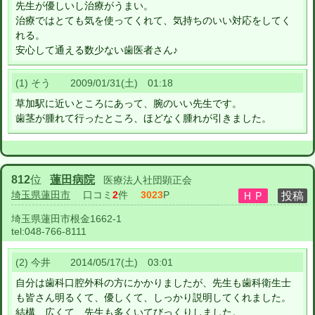
先生が優しいし治療がうまい。
治療ではとても気を使ってくれて、気持ちのいい対応をしてく
れる。
安心して通える数少ない歯医者さん♪
(1) そう 2009/01/31(土) 01:18
草加駅に近いところにあって、腕のいい先生です。
歯茎が腫れて行ったところ、ほどなく腫れが引きました。
812
位
蓮田病院
医療法人社団顕正会
埼玉県蓮田市
口コミ
2
件
3023
P
埼玉県蓮田市根金1662-1
tel:
048-766-8111
(2) 今井 2014/05/17(土) 03:01
自分は歯科口腔外科の方にかかりましたが、先生も歯科衛生士
も皆さん明るくて、優しくて、しっかり説明してくれました。
結構、広くて、先生も多くいてびっくりしました。