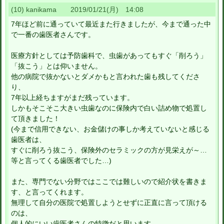
(10) kanikama 2019/01/21(月) 14:08
7年ほど前に通っていて最近また行きましたが、今まで通った中
で一番の歯医者さんです。
医療方針としては予防歯科で、虫歯があってもすぐ「削ろう」
「抜こう」とは仰いません。
他の病院で抜かないとダメかもと言われた歯も残してくださ
り、
7年以上経ちますがまだ残っています。
しかもそこそこ大きい虫歯なのに保険内で白い詰め物で処置し
て頂きました！
(今まで信用できない、お金儲けの事しか考えていないと感じる
歯医者は、
すぐに削ろう抜こう、保険外のセラミックの方が見栄えが～…
等と言ってくる歯医者でした…)
また、専門でない分野ではここでは難しいので紹介状を書きま
す、と言ってくれます。
無理して自分の医院で処置しようとせずに正直に言って頂ける
のは、
個人的にいい歯医者さんの特徴だと思います。