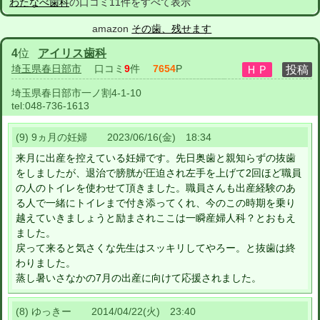
わたなべ歯科
の口コミ11件をすべて表示
amazon
その歯、残せます
4
位
アイリス歯科
埼玉県春日部市
口コミ
9
件
7654
P
埼玉県春日部市一ノ割4-1-10
tel:
048-736-1613
(9) 9ヵ月の妊婦 2023/06/16(金) 18:34
来月に出産を控えている妊婦です。先日奥歯と親知らずの抜歯
をしましたが、退治で膀胱が圧迫され左手を上げて2回ほど職員
の人のトイレを使わせて頂きました。職員さんも出産経験のあ
る人で一緒にトイレまで付き添ってくれ、今のこの時期を乗り
越えていきましょうと励まされここは一瞬産婦人科？とおもえ
ました。
戻って来ると気さくな先生はスッキリしてやろー。と抜歯は終
わりました。
蒸し暑いさなかの7月の出産に向けて応援されました。
(8) ゆっきー 2014/04/22(火) 23:40