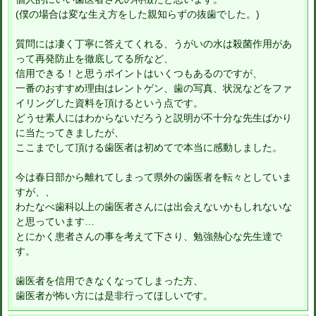
(僕の場合は変な生え方をした親知らずの抜歯でした。)
質問には凄く丁寧に答えてくれる、うがいの水は殺菌作用があ
って再発防止を徹底してる所など、
信用できる！と思うポイントはいくつもあるのですが、
一番のおすすめ理由はレントゲン、歯の写真、状況などをファ
イリングした資料を頂けるという点です。
どうせ素人にはわからないだろうと説明が不十分な先生ばかり
に当たってきましたが、
ここまでして頂ける歯医者は初めてで本当に感動しました。
今は春日部から離れてしまって県外の歯医者を転々としていま
すが、、
わたなべ歯科以上の歯医者さんには出会えないかもしれないな
と思っています…
とにかく患者さんの事を考えて下さり、勉強熱心な先生達で
す。
歯医者を信用できなくなってしまった方、
歯医者が怖い方には是非行ってほしいです。