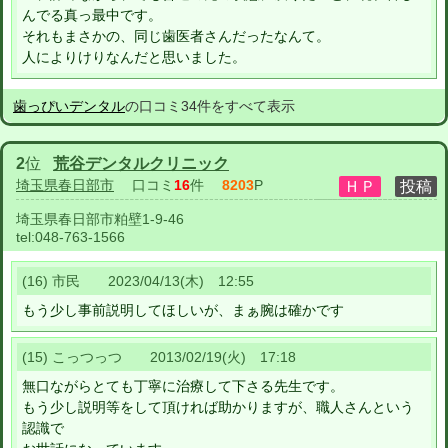
んでる真っ最中です。
それもまさかの、同じ歯医者さんだったなんて。
人によりけりなんだと思いました。
歯っぴいデンタル
の口コミ34件をすべて表示
2
位
荒谷デンタルクリニック
埼玉県春日部市
口コミ
16
件
8203
P
埼玉県春日部市粕壁1-9-46
tel:
048-763-1566
(16) 市民 2023/04/13(木) 12:55
もう少し事前説明してほしいが、まぁ腕は確かです
(15) こっつっつ 2013/02/19(火) 17:18
無口ながらとても丁寧に治療して下さる先生です。
もう少し説明等をして頂ければ助かりますが、職人さんという
認識で