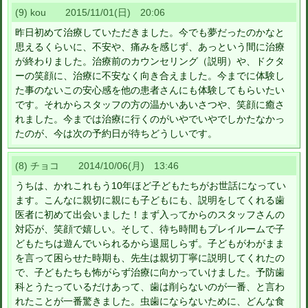
(9) kou 2015/11/01(日) 20:06
昨日初めて治療していただきました。今でも夢だったのかなと
思えるくらいに、不安や、痛みを感じず、あっという間に治療
が終わりました。治療前のカウンセリング（説明）や、ドクタ
ーの笑顔に、治療に不安なく向き合えました。今までに体験し
た事のないこの安心感を他の患者さんにも体験してもらいたい
です。それからスタッフの方の温かいあいさつや、笑顔に癒さ
れました。今までは治療に行くのがいやでいやでしかたなかっ
たのが、今は次の予約日が待ちどうしいです。
(8) チョコ 2014/10/06(月) 13:46
うちは、かれこれもう10年ほど子どもたちがお世話になってい
ます。こんなに親切に親にも子どもにも、説明をしてくれる歯
医者に初めて出会いました！まず入ってからのスタッフさんの
対応が、笑顔で嬉しい。そして、待ち時間もプレイルームで子
どもたちは遊んでいられるから退屈しらず。子どもがわがまま
を言って困らせた時期も、先生は親切丁寧に説明してくれたの
で、子どもたちも怖がらず治療に向かっていけました。予防歯
科とうたっているだけあって、歯は削らないのが一番、と言わ
れたことが一番驚きました。虫歯にならないために、どんな食