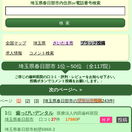
埼玉県春日部市
内
住所or電話番号検索
全国マップ
埼玉県
さいたま市
ブラック投稿
求人情報
コメント検索
埼玉県春日部市 1位～50位 （全117院）
ご存じの歯科医院の口コミ・評判・レビューをお知らせ下さい。
投稿ボタンでコメント投稿をお願いします。↓
次のページへ ＞
ページ
[1]
[2]
[3]
[埼玉県春日部市の
ブラック投稿
243件]
1
位
歯っぴいデンタル
医療法人内田歯科医院
埼玉県春日部市
口コミ
27
件
17980
P
埼玉県春日部市粕壁6868-2