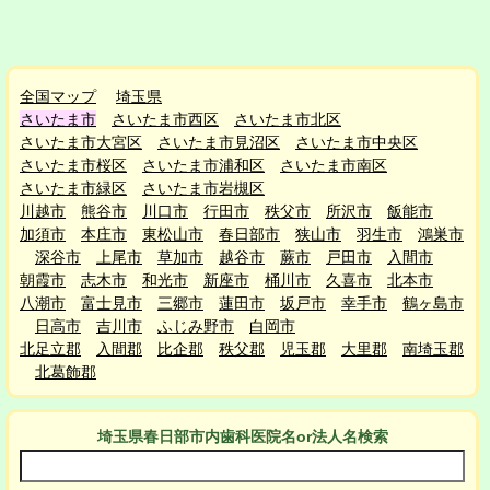
全国マップ
埼玉県
さいたま市
さいたま市西区
さいたま市北区
さいたま市大宮区
さいたま市見沼区
さいたま市中央区
さいたま市桜区
さいたま市浦和区
さいたま市南区
さいたま市緑区
さいたま市岩槻区
川越市
熊谷市
川口市
行田市
秩父市
所沢市
飯能市
加須市
本庄市
東松山市
春日部市
狭山市
羽生市
鴻巣市
深谷市
上尾市
草加市
越谷市
蕨市
戸田市
入間市
朝霞市
志木市
和光市
新座市
桶川市
久喜市
北本市
八潮市
富士見市
三郷市
蓮田市
坂戸市
幸手市
鶴ヶ島市
日高市
吉川市
ふじみ野市
白岡市
北足立郡
入間郡
比企郡
秩父郡
児玉郡
大里郡
南埼玉郡
北葛飾郡
埼玉県春日部市
内
歯科医院名or法人名検索