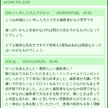
tel:
048-761-1159
(34) いい年した大人ですが☺️ 2023/04/07(金) 18:42
じつは40歳といい年した大人ですが歯医者かなり苦手です
歯っぴいさんと出会わなければ我が人生おろかなものになって
たでしょう。
とても愉快な先生方ですので皆様も1度悩みあれば相談なさって
はいかがなものでしょう。
(33) あ 2014/11/20(木) 20:45
やっと出会えました！素晴らしい歯医者に！
駆け込みで入れていただきました！インフォームドコンセント
がしっかりしてて本当に安心出来ました。歯医者が大嫌いで大
嫌いで行きたくなくて口コミをみていいところなのかなあと半
信半疑で行きました。とにかく歯医者をなかなか信用できなく
いい年なのに歯医者で大泣きする私ですが、痛いときは言って
と何度も言われ、痛いと言いやすい雰囲気作りができていまし
た！体位にも気を配っていただいて、患者の気持ちを良く理解