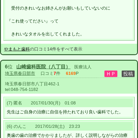
受付のきれいなお姉さんがお願いもしていないのに
『これ使ってださい』って
きれいなタオルを出してくれました。
やまもと歯科
の口コミ14件をすべて表示
6
位
山崎歯科医院（八丁目）
医療法人
埼玉県春日部市
口コミ
7
件
6169
P
埼玉県春日部市八丁目462-1
tel:
048-754-1182
(7) 匿名 2017/01/30(月) 01:08
先生はご自身の治療に自信を持たれており良い歯科でした。
(6) のんこ 2017/01/28(土) 23:23
奥歯の歯の治療でかかりましたが、詳しく説明しながらの治療