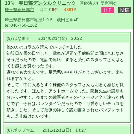
10
位
春日部デンタルクリニック
医療法人社団彩明会
埼玉県春日部市
口コミ
9
件
4881
P
埼玉県春日部市粕壁1-9-5 成田ビル4F
tel:
048-760-1182
(9) はなまる 2014/02/14(金) 20:22
他の方のコラムを読んでいってきました
初診日が雪の日でした、電車が遅延で予約時間に間に合わなさ
そうだったので、電話で連絡。すると受付のスタッフさんはと
ても感じが良かったです。
遅れても大丈夫です。足元悪い中ありがとうございます。来ら
れますか？と…
そして、中に入るとすぐ様他のスタッフさんも明るく感じが良
かったです。ほんと、アットホームでした。院長先生の説明も
分かりやすく、今までの歯医者さんのイメージと全く違った感
じです。今日はバレンタインだったので、可愛らしいチョコを
頂きました。そして治療の詳しく説明書きされたパンフレット
も…是非続けたいです。
(8) ポップマム 2011/12/11(日) 14:27