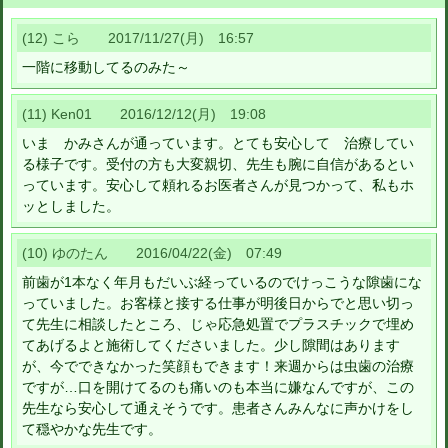
(12) こら 2017/11/27(月) 16:57
一階に移動してるのみた～
(11) Ken01 2016/12/12(月) 19:08
いま かみさんが通っています。とても安心して 治療してい
る様子です。受付の方も大変親切、先生も腕に自信があるとい
っています。安心して頼れるお医者さんが見つかって、私もホ
ッとしました。
(10) ゆのたん 2016/04/22(金) 07:49
前歯が1本なく年月もだいぶ経っているのでけっこうな隙歯にな
っていました。お客様と接する仕事が明後日からでと思い切っ
て先生に相談したところ、じゃ応急処置でプラスチックで埋め
てあげるよと施術してくださいました。少し隙間はあります
が、今でできなかった笑顔もできます！来週からは虫歯の治療
ですが…口を開けてるのも痛いのも本当に嫌なんですが、この
先生なら安心して通えそうです。患者さんみんなに声かけをし
て穏やかな先生です。