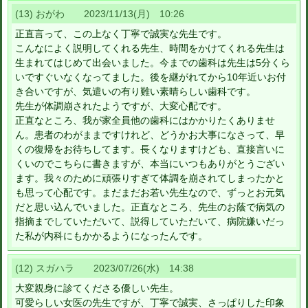
(13) おがわ 2023/11/13(月) 10:26
正直言って、この上なく丁寧で誠実な先生です。
こんなによく説明してくれる先生、時間をかけてくれる先生は
生まれてはじめて出会いました。今までの歯科は先生は5分くら
いですぐいなくなってました。後を継がれてから10年近いお付
き合いですが、気遣いの有り難い素晴らしい歯科です。
先生が体調崩されたようですが、大変心配です。
正直なところ、我が家全員他の歯科にはかかりたくありませ
ん。患者のわがままですけれど、どうかお大事になさって、早
くの復帰をお待ちしてます。長くなりますけども、直接言いに
くいのでこちらに書きますが、本当にいつもありがとうござい
ます。我々のために頑張りすぎて体調を崩されてしまったかと
も思って心配です。まだまだお若い先生なので、ずっとお元気
だと思い込んでいました。正直なところ、先生のお蔭で病気の
指摘までしていただいて、説得していただいて、病院嫌いだっ
た私が内科にもかかるようになったんです。
(12) スガハラ 2023/07/26(水) 14:38
大変親身に診てくださる優しい先生。
可愛らしい女医の先生ですが、丁寧で誠実、さっぱりした印象