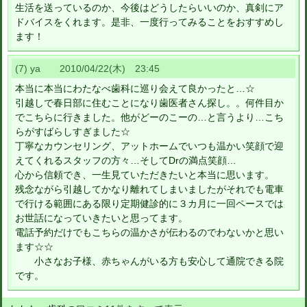
生活を送っているのか、今後はどうしたらいいのか、真剣にア
ドバイスをくれます。是非、一度行ってみることをおすすめし
ます！
(7) ya 2010/04/22(木) 23:45
本当に本当にわたなべ歯科に巡り会えて良かったと…☆
引越しで春日部に住むことになり歯医者さん探し。。何件目か
でこちらに行きました。他がどーのこーの…と言うより…こち
らがすばらしすぎました☆
丁寧なカウンセリング、アットホームでいつも温かい笑顔で迎
えてくれるスタッフの方々…そしてDrの満点笑顔…
心から信頼でき、一生見ていただきたいと本当に思います。
残念ながら引越してかなり離れてしまいましたがそれでも電車
で行ける範囲にある限り定期健診的に３カ月に一回ペースでは
お世話になっていきたいと思ってます。
電話予約だけでもこちらの温かさが伝わるのでわないかと思い
ます☆☆
小さなお子様、赤ちゃんがいる方も安心して通院できる院
です。