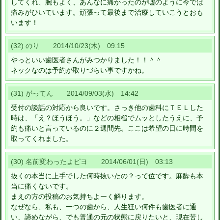
してくれ、腕もよく、あんなに痛かったのが嘘のように今では
痛みがひいています。頑張って最後まで治療していこうとおも
います！
(32) のり 2014/10/23(木) 09:15
やっといい歯医者さんがみつかりました！！＾＾
ネックなのは予約が取りづらい事ですかね。
(31) がってん 2014/09/03(水) 14:42
受付の談話の対応から良いです。さっき他の歯科にＴＥＬした
時は、「え？ほうほう。」などの相槌でムッとしたうえに、予
約も痛いと言っているのに２週間先。ここは希望の日に時間を
取ってくれました。
(30) 名前変わったよピヨ 2014/06/01(日) 03:13
抜くの本当に上手でした何時抜いたの？って位です。麻酔も本
当に痛くないです。
まえの方の投稿のお気持ちよーく解ります。
なぜなら、私も、一つの歯から、人生狂い何件も歯医者に通
い、諦めながら、でも普通の元の状態に戻りたいと、現在苦し