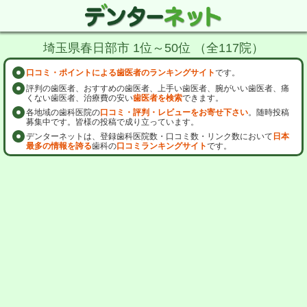
埼玉県春日部市 1位～50位 （全117院）
口コミ・ポイントによる歯医者のランキングサイト
です。
評判の歯医者、おすすめの歯医者、上手い歯医者、腕がいい歯医者、痛
くない歯医者、治療費の安い
歯医者を検索
できます。
各地域の歯科医院の
口コミ・評判・レビューをお寄せ下さい
。随時投稿
募集中です。皆様の投稿で成り立っています。
デンターネットは、登録歯科医院数・口コミ数・リンク数において
日本
最多の情報を誇る
歯科の
口コミランキングサイト
です。