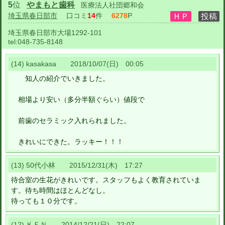
5
位
やまもと歯科
医療法人社団郷和会
埼玉県春日部市
口コミ
14
件
6278
P
埼玉県春日部市大場1292-101
tel:
048-735-8148
(14) kasakasa 2018/10/07(日) 00:05
知人の紹介でいきました。
相場より安い（多分半額ぐらい）値段で
前歯のセラミック入れられました。
きれいにできた。ラッキー！！！
(13) 50代小林 2015/12/31(木) 17:27
待合室の生花がきれいです。スタッフもよく教育されていま
す。待ち時間はほとんどなし。
待っても１０分です。
(12) ＫＥＮ 2014/12/21(日) 22:07