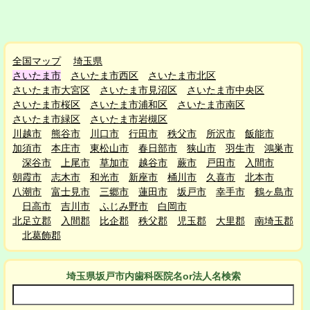
全国マップ
埼玉県
さいたま市
さいたま市西区
さいたま市北区
さいたま市大宮区
さいたま市見沼区
さいたま市中央区
さいたま市桜区
さいたま市浦和区
さいたま市南区
さいたま市緑区
さいたま市岩槻区
川越市
熊谷市
川口市
行田市
秩父市
所沢市
飯能市
加須市
本庄市
東松山市
春日部市
狭山市
羽生市
鴻巣市
深谷市
上尾市
草加市
越谷市
蕨市
戸田市
入間市
朝霞市
志木市
和光市
新座市
桶川市
久喜市
北本市
八潮市
富士見市
三郷市
蓮田市
坂戸市
幸手市
鶴ヶ島市
日高市
吉川市
ふじみ野市
白岡市
北足立郡
入間郡
比企郡
秩父郡
児玉郡
大里郡
南埼玉郡
北葛飾郡
埼玉県坂戸市
内
歯科医院名or法人名検索