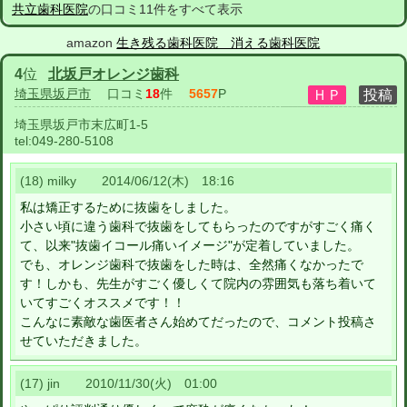
共立歯科医院
の口コミ11件をすべて表示
amazon
生き残る歯科医院 消える歯科医院
4
位
北坂戸オレンジ歯科
埼玉県坂戸市
口コミ
18
件
5657
P
埼玉県坂戸市末広町1-5
tel:
049-280-5108
(18) milky 2014/06/12(木) 18:16
私は矯正するために抜歯をしました。
小さい頃に違う歯科で抜歯をしてもらったのですがすごく痛く
て、以来"抜歯イコール痛いイメージ"が定着していました。
でも、オレンジ歯科で抜歯をした時は、全然痛くなかったで
す！しかも、先生がすごく優しくて院内の雰囲気も落ち着いて
いてすごくオススメです！！
こんなに素敵な歯医者さん始めてだったので、コメント投稿さ
せていただきました。
(17) jin 2010/11/30(火) 01:00