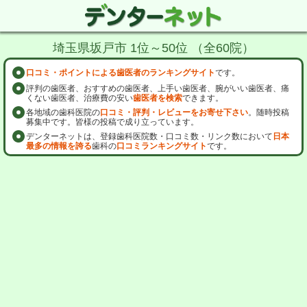
埼玉県坂戸市 1位～50位 （全60院）
口コミ・ポイントによる歯医者のランキングサイト
です。
評判の歯医者、おすすめの歯医者、上手い歯医者、腕がいい歯医者、痛
くない歯医者、治療費の安い
歯医者を検索
できます。
各地域の歯科医院の
口コミ・評判・レビューをお寄せ下さい
。随時投稿
募集中です。皆様の投稿で成り立っています。
デンターネットは、登録歯科医院数・口コミ数・リンク数において
日本
最多の情報を誇る
歯科の
口コミランキングサイト
です。