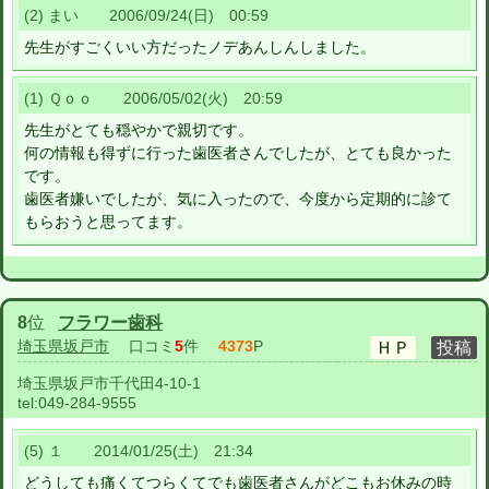
(2) まい 2006/09/24(日) 00:59
先生がすごくいい方だったノデあんしんしました。
(1) Ｑｏｏ 2006/05/02(火) 20:59
先生がとても穏やかで親切です。
何の情報も得ずに行った歯医者さんでしたが、とても良かった
です。
歯医者嫌いでしたが、気に入ったので、今度から定期的に診て
もらおうと思ってます。
8
位
フラワー歯科
埼玉県坂戸市
口コミ
5
件
4373
P
埼玉県坂戸市千代田4-10-1
tel:
049-284-9555
(5) １ 2014/01/25(土) 21:34
どうしても痛くてつらくてでも歯医者さんがどこもお休みの時