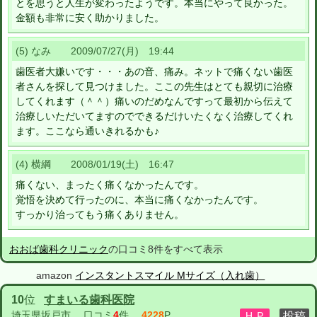
とを思うと人生が変わったようです。本当にやって良かった。
金額も非常に安く助かりました。
(5) なみ 2009/07/27(月) 19:44
歯医者大嫌いです・・・あの音、痛み。ネットで痛くない歯医
者さんを探して見つけました。ここの先生はとても親切に治療
してくれます（＾＾）痛いのだめなんですって最初から伝えて
治療しいただいてますのでできるだけいたくなく治療してくれ
ます。ここなら通いきれるかも♪
(4) 横綱 2008/01/19(土) 16:47
痛くない、まったく痛くなかったんです。
覚悟を決めて行ったのに、本当に痛くなかったんです。
すっかり治ってもう痛くありません。
おおば歯科クリニック
の口コミ8件をすべて表示
amazon
インスタントスマイル Mサイズ（入れ歯）
10
位
すまいる歯科医院
埼玉県坂戸市
口コミ
4
件
4228
P