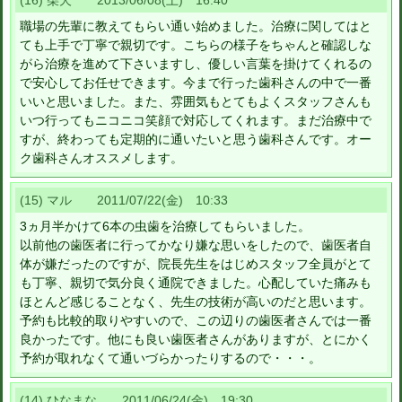
(16) 柴犬 2013/06/08(土) 16:40
職場の先輩に教えてもらい通い始めました。治療に関してはと
ても上手で丁寧で親切です。こちらの様子をちゃんと確認しな
がら治療を進めて下さいますし、優しい言葉を掛けてくれるの
で安心してお任せできます。今まで行った歯科さんの中で一番
いいと思いました。また、雰囲気もとてもよくスタッフさんも
いつ行ってもニコニコ笑顔で対応してくれます。まだ治療中で
すが、終わっても定期的に通いたいと思う歯科さんです。オー
ク歯科さんオススメします。
(15) マル 2011/07/22(金) 10:33
3ヵ月半かけて6本の虫歯を治療してもらいました。
以前他の歯医者に行ってかなり嫌な思いをしたので、歯医者自
体が嫌だったのですが、院長先生をはじめスタッフ全員がとて
も丁寧、親切で気分良く通院できました。心配していた痛みも
ほとんど感じることなく、先生の技術が高いのだと思います。
予約も比較的取りやすいので、この辺りの歯医者さんでは一番
良かったです。他にも良い歯医者さんがありますが、とにかく
予約が取れなくて通いづらかったりするので・・・。
(14) ひなまな 2011/06/24(金) 19:30