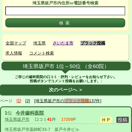
埼玉県坂戸市
内
住所or電話番号検索
全国マップ
埼玉県
さいたま市
ブラック投稿
求人情報
コメント検索
埼玉県坂戸市 1位～50位 （全60院）
ご存じの歯科医院の口コミ・評判・レビューをお知らせ下さい。
投稿ボタンでコメント投稿をお願いします。↓
次のページへ ＞
ページ
[1]
[2]
[埼玉県坂戸市の
ブラック投稿
137件]
1
位
今井歯科医院
埼玉県坂戸市
口コミ
41
件
17209
P
埼玉県坂戸市薬師町33-7 坂戸今井ビル