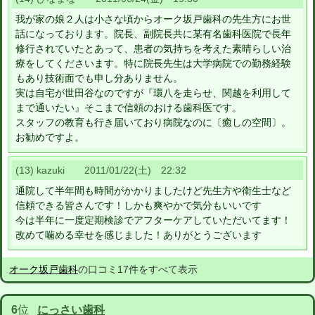
我が家の娘２人は小さな頃からオーク坂戸歯科の先生方にお世
話になっております。院長、副院長共に某有名歯科医院で長年
修行されていたとあって、患者の気持ちを考えた素晴らしい治
療をしてくださいます。特に院長先生は大学病院での勤務経験
もあり技術面でも申し分ありません。
実は自宅が世田谷なのですが『環八を走らせ、関越を利用して
まで通いたい』そこまで信頼のおける歯科医です。
スタッフの教育も行き届いており病院なのに〔癒しの空間〕。
お勧めですよ。
(13) kazuki 2011/01/22(土) 22:32
通院して半年間も時間がかかりましたけど先生方や衛生士など
信頼できる皆さんです！しかも爽やかで気分もいいです
今は半年に一度定期検診でアフターケアしていただいてます！
改めて噛める幸せを感じました！ありがとうございます
オーク坂戸歯科
の口コミ17件をすべて表示
6
位
にっさい歯科