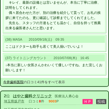
キレイ、最新の設備とは言いませんが、本当に丁寧に治療、
説明をしてくれます。
偶々居合わせた方が、別の治療を紹介して貰って、お礼の挨
拶に来てたのも、更に確認して診察までしてくれてました。
先生も、スタッフの方達もとても温かく、自信を持って推薦
出来る歯医者さんだと思います。
(38) MASA 2010/09/18(土) 09:35
ここはドクターも助手も若くて美人揃いでいいよ！
(37) ライトニングカウント 2010/07/08(木) 16:45
↓本当に新しい女医さんかわいくて優しいですね。また宜しくお
願いします！
今井歯科医院
の口コミ41件をすべて表示
2
位
はやと歯科クリニック
医療法人勇心会
埼玉県坂戸市
口コミ
8
件
9003
P