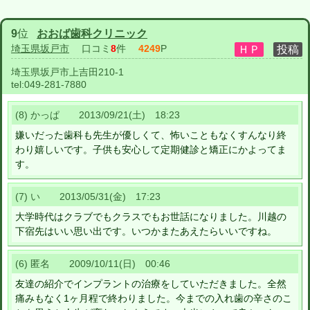
9
位
おおば歯科クリニック
埼玉県坂戸市
口コミ
8
件
4249
P
埼玉県坂戸市上吉田210-1
tel:
049-281-7880
(8) かっぱ 2013/09/21(土) 18:23
嫌いだった歯科も先生が優しくて、怖いこともなくすんなり終
わり嬉しいです。子供も安心して定期健診と矯正にかよってま
す。
(7) い 2013/05/31(金) 17:23
大学時代はクラブでもクラスでもお世話になりました。川越の
下宿先はいい思い出です。いつかまたあえたらいいですね。
(6) 匿名 2009/10/11(日) 00:46
友達の紹介でインプラントの治療をしていただきました。全然
痛みもなく1ヶ月程で終わりました。今までの入れ歯の辛さのこ