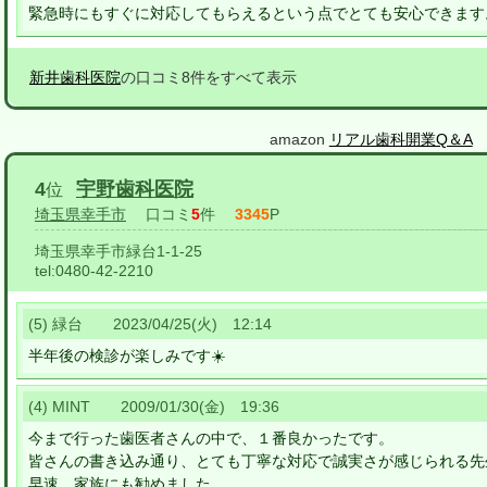
緊急時にもすぐに対応してもらえるという点でとても安心できます
新井歯科医院
の口コミ8件をすべて表示
amazon
リアル歯科開業Q＆A
4
宇野歯科医院
位
埼玉県幸手市
口コミ
5
件
3345
P
埼玉県幸手市緑台1-1-25
tel:
0480-42-2210
(5) 緑台 2023/04/25(火) 12:14
半年後の検診が楽しみです☀️
(4) MINT 2009/01/30(金) 19:36
今まで行った歯医者さんの中で、１番良かったです。
皆さんの書き込み通り、とても丁寧な対応で誠実さが感じられる先
早速、家族にも勧めました。