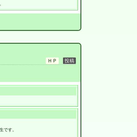
。
生です。