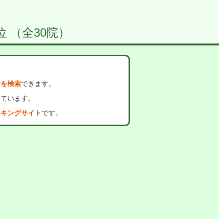
位 （全30院）
者を検索
できます。
っています。
ンキングサイト
です。