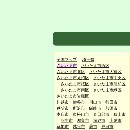
全国マップ
埼玉県
さいたま市
さいたま市西区
さいたま市北区
さいたま市大宮区
さいたま市見沼区
さいたま市中央区
さいたま市桜区
さいたま市浦和区
さいたま市南区
さいたま市緑区
さいたま市岩槻区
川越市
熊谷市
川口市
行田市
秩父市
所沢市
飯能市
加須市
本庄市
東松山市
春日部市
狭山市
羽生市
鴻巣市
深谷市
上尾市
草加市
越谷市
蕨市
戸田市