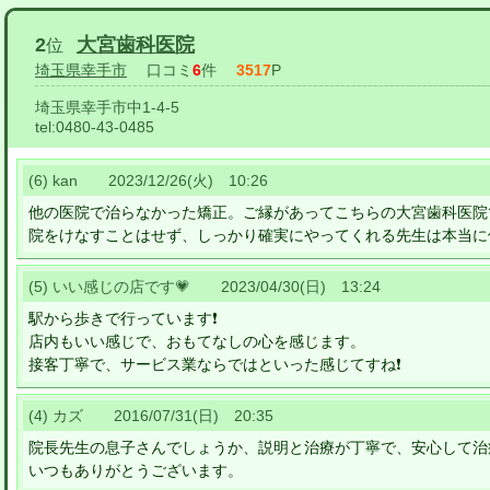
2
大宮歯科医院
位
埼玉県幸手市
口コミ
6
件
3517
P
埼玉県幸手市中1-4-5
tel:
0480-43-0485
(6) kan 2023/12/26(火) 10:26
他の医院で治らなかった矯正。ご縁があってこちらの大宮歯科医院
院をけなすことはせず、しっかり確実にやってくれる先生は本当に
(5) いい感じの店です💗 2023/04/30(日) 13:24
駅から歩きで行っています❗️
店内もいい感じで、おもてなしの心を感じます。
接客丁寧で、サービス業ならではといった感じてすね❗️
(4) カズ 2016/07/31(日) 20:35
院長先生の息子さんでしょうか、説明と治療が丁寧で、安心して治
いつもありがとうございます。