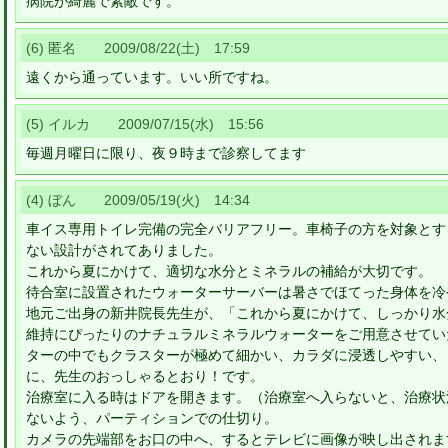
病院が綺麗で素敵です。
(6) 匿名 2009/08/22(土) 17:59
遠くから通っています。いい所ですね。
(5) イルカ 2009/07/15(水) 15:56
毎週月曜日に限り、夜９時まで診察してます
(4) ぼん 2009/05/19(火) 14:34
車イス専用トイレ完備の完全バリアフリー。車椅子の方を対象とす
ない設計がされてありました。
これから夏にかけて、適切な水分とミネラルの補給が大切です。
待合室に設置されたウォーターサーバーは暑さでほてった身体を冷
地元ご出身の新井院長先生が、「これから夏にかけて、しっかり水
維持にぴったりのナチュラルミネラルウォーターをご用意させてい
ターの中でもクラスターが極めて細かい、カラダに浸透しやすい、
に、先生のおっしゃるとおり！です。
治療室に入る時はドアを開きます。（治療室へ入らないと、治療状
ないよう、パーティションでの仕切り。
カメラの先端部をお口の中へ、するとテレビに画像が映し出されま