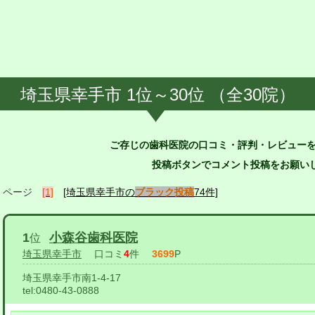
埼玉県幸手市 1位～30位 （全30院）
ご存じの歯科医院の口コミ・評判・レビュー
投稿ボタンでコメント投稿をお願いし
ページ
[1]
[埼玉県幸手市の
ブラック投稿
74件]
1
小森谷歯科医院
位
埼玉県幸手市
口コミ
4
件
3699
P
埼玉県幸手市南1-4-17
tel:
0480-43-0888