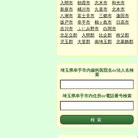
入間市
朝霞市
志木市
和光市
新座市
桶川市
久喜市
北本市
八潮市
富士見市
三郷市
蓮田市
坂戸市
幸手市
鶴ヶ島市
日高市
吉川市
ふじみ野市
白岡市
北足立郡
入間郡
比企郡
秩父郡
児玉郡
大里郡
南埼玉郡
北葛飾郡
埼玉県幸手市
内
歯科医院名or法人名検
索
埼玉県幸手市
内
住所or電話番号検索