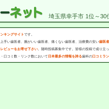
埼玉県幸手市 1位～30
ランキングサイト
です。
、上手い歯医者、腕がいい歯医者、痛くない歯医者、治療費の安い
歯医
・レビューをお寄せ下さい
。随時投稿募集中です。皆様の投稿で成り立
数・口コミ数・リンク数において
日本最多の情報を誇る
歯科の
口コミラ