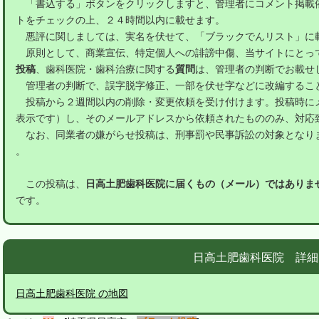
「書込する」ボタンをクリックしますと、管理者にコメント掲載
トをチェックの上、２４時間以内に載せます。
悪評に関しましては、実名を伏せて、「ブラックでんリスト」に
原則として、商業宣伝、特定個人への誹謗中傷、当サイトにとっ
投稿
、歯科医院・歯科治療に関する
質問
は、管理者の判断でお載せ
管理者の判断で、誤字脱字修正、一部を伏せ字などに改編するこ
投稿から２週間以内の削除・変更依頼を受け付けます。投稿時に
表示です）し、そのメールアドレスから依頼されたもののみ、対応
なお、同業者の嫌がらせ投稿は、刑事罰や民事訴訟の対象となり
。
この投稿は、
日高土肥歯科医院に届くもの（メール）ではありま
です。
日高土肥歯科医院 詳細
日高土肥歯科医院 の地図