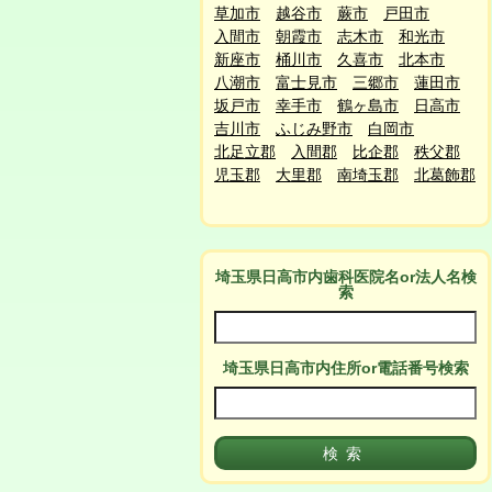
草加市
越谷市
蕨市
戸田市
入間市
朝霞市
志木市
和光市
新座市
桶川市
久喜市
北本市
八潮市
富士見市
三郷市
蓮田市
坂戸市
幸手市
鶴ヶ島市
日高市
吉川市
ふじみ野市
白岡市
北足立郡
入間郡
比企郡
秩父郡
児玉郡
大里郡
南埼玉郡
北葛飾郡
埼玉県日高市
内
歯科医院名or法人名検
索
埼玉県日高市
内
住所or電話番号検索