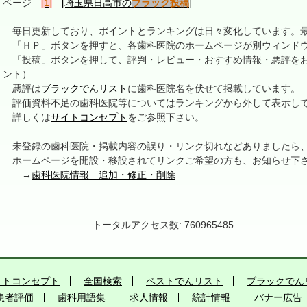
ページ
[1]
[埼玉県日高市の
ブラック投稿
]
毎日更新しており、ポイントとランキングは日々変化しています。最終更新
「ＨＰ」ボタンを押すと、各歯科医院のホームページが別ウィンドウ
「投稿」ボタンを押して、評判・レビュー・おすすめ情報・悪評をお
ント）
悪評は
ブラックでんリスト
に歯科医院名を伏せて掲載しています。
評価資料不足の歯科医院等についてはランキングから外して表示し
詳しくは
サイトコンセプト
をご参照下さい。
未登録の歯科医院・掲載内容の誤り・リンク切れなどありましたら
ホームページを開設・移設されてリンクご希望の方も、お知らせ下
→
歯科医院情報 追加・修正・削除
トータルアクセス数: 760965485
イトコンセプト
全国検索
ベストでんリスト
ブラックでん
患者評価
歯科用語集
求人情報
統計情報
バナー広告