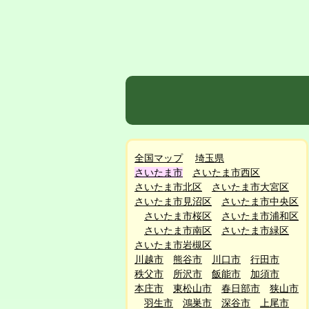
全国マップ
埼玉県
さいたま市
さいたま市西区
さいたま市北区
さいたま市大宮区
さいたま市見沼区
さいたま市中央区
さいたま市桜区
さいたま市浦和区
さいたま市南区
さいたま市緑区
さいたま市岩槻区
川越市
熊谷市
川口市
行田市
秩父市
所沢市
飯能市
加須市
本庄市
東松山市
春日部市
狭山市
羽生市
鴻巣市
深谷市
上尾市