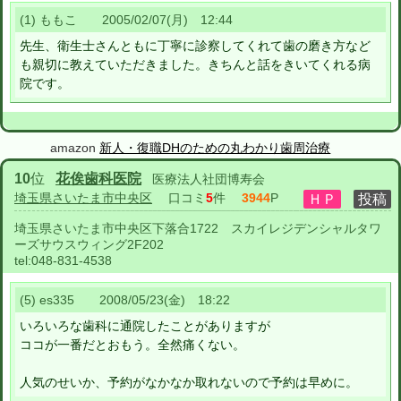
(1) ももこ 2005/02/07(月) 12:44
先生、衛生士さんともに丁寧に診察してくれて歯の磨き方など
も親切に教えていただきました。きちんと話をきいてくれる病
院です。
amazon
新人・復職DHのための丸わかり歯周治療
10
位
花俟歯科医院
医療法人社団博寿会
埼玉県さいたま市中央区
口コミ
5
件
3944
P
埼玉県さいたま市中央区下落合1722 スカイレジデンシャルタワ
ーズサウスウィング2F202
tel:
048-831-4538
(5) es335 2008/05/23(金) 18:22
いろいろな歯科に通院したことがありますが
ココが一番だとおもう。全然痛くない。
人気のせいか、予約がなかなか取れないので予約は早めに。