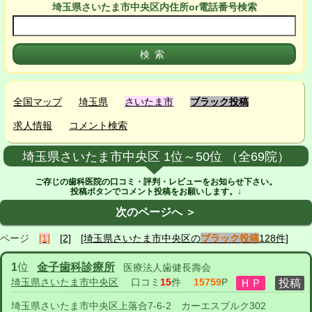
埼玉県さいたま市中央区
内
住所or電話番号検索
全国マップ
埼玉県
さいたま市
ブラック投稿
求人情報
コメント検索
埼玉県さいたま市中央区 1位～50位 （全69院）
ご存じの歯科医院の口コミ・評判・レビューをお知らせ下さい。
投稿ボタンでコメント投稿をお願いします。↓
次のページへ ＞
ページ
[1]
[2]
[埼玉県さいたま市中央区の
ブラック投稿
128件]
1
位
金子歯科診療所
医療法人歯健長壽会
埼玉県さいたま市中央区
口コミ
15
件
15759
P
埼玉県さいたま市中央区上落合7-6-2 カーエスブルク302