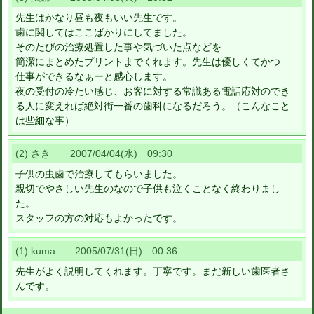
先生はかなり昼も夜もいい先生です。
歯に関してはここばかりにしてました。
そのたびの治療処置した事や気づいた点などを
簡潔にまとめたプリントまでくれます。先生は優しくてかつ
仕事ができるなぁーと感心します。
夜の受付の冷たい感じ、お客に対する常識ある電話応対のでき
る人に変えれば絶対街一番の歯科になるだろう。（こんなこと
は些細な事）
(2) さき 2007/04/04(水) 09:30
子供の虫歯で治療してもらいました。
親切でやさしい先生のなので子供も泣くことなく終わりまし
た。
スタッフの方の対応もよかったです。
(1) kuma 2005/07/31(日) 00:36
先生がよく説明してくれます。丁寧です。まだ新しい歯医者さ
んです。