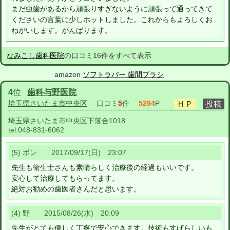
まだ虫歯があるから頑張りすぎないように頑張って通ってきて
くださいの言葉に少しホットしました。これからもよろしくお
ねがいします。がんばります。
なみこし歯科医院
の口コミ16件をすべて表示
amazon
ソフトラバー 歯間ブラシ
4
位
歯科与野医院
埼玉県さいたま市中央区
口コミ
5
件
5284
P
埼玉県さいたま市中央区下落合1018
tel:
048-831-6062
(5) ボン 2017/09/17(日) 23:07
先生も衛生士さんも素晴らしく治療後の経過もいいです。
安心して治療してもらってます。
絶対お勧めの歯医者さんだと思います。
(4) 野 2015/08/26(水) 20:09
先生がとても優しく丁寧で安心できます。技術もすばらしいも