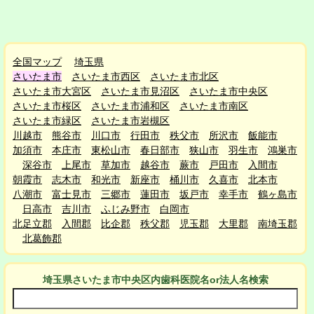
全国マップ
埼玉県
さいたま市
さいたま市西区
さいたま市北区
さいたま市大宮区
さいたま市見沼区
さいたま市中央区
さいたま市桜区
さいたま市浦和区
さいたま市南区
さいたま市緑区
さいたま市岩槻区
川越市
熊谷市
川口市
行田市
秩父市
所沢市
飯能市
加須市
本庄市
東松山市
春日部市
狭山市
羽生市
鴻巣市
深谷市
上尾市
草加市
越谷市
蕨市
戸田市
入間市
朝霞市
志木市
和光市
新座市
桶川市
久喜市
北本市
八潮市
富士見市
三郷市
蓮田市
坂戸市
幸手市
鶴ヶ島市
日高市
吉川市
ふじみ野市
白岡市
北足立郡
入間郡
比企郡
秩父郡
児玉郡
大里郡
南埼玉郡
北葛飾郡
埼玉県さいたま市中央区
内
歯科医院名or法人名検索