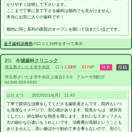
かりやすく説明して下さいます。
ここまで丁寧に見て下さる歯科は都内でも見かけません。
本当にお気に入りの歯科です！
都内に同じ系列の医院のオープンを開いて頂きたいほどです。
金子歯科診療所
の口コミ15件をすべて表示
2
位
今城歯科クリニック
埼玉県さいたま市中央区
口コミ
13
件
8174
P
埼玉県さいたま市中央区上落合2-3-5 アルーサB館1F
tel:
048-859-6930
(13) えつ 2022/02/14(月) 11:43
丁寧で親切な治療をしてくださる歯医者さんです。院内もいつ
も清潔なイメージで、安心感があります。院長からは「絶対良
くしたい」的な静かな熱意を感じます。きれいなスタッフさん
方の細かな心遣いもうれしいです。治療費が高額ということも
ありませんし、高い歯ばかり勧めて来る事もないので、安心し