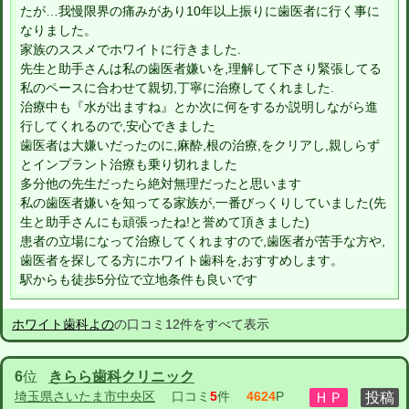
たが…我慢限界の痛みがあり10年以上振りに歯医者に行く事に
なりました。
家族のススメでホワイトに行きました.
先生と助手さんは私の歯医者嫌いを,理解して下さり緊張してる
私のペースに合わせて親切,丁寧に治療してくれました.
治療中も『水が出ますね』とか次に何をするか説明しながら進
行してくれるので,安心できました
歯医者は大嫌いだったのに,麻酔,根の治療,をクリアし,親しらず
とインプラント治療も乗り切れました
多分他の先生だったら絶対無理だったと思います
私の歯医者嫌いを知ってる家族が,一番びっくりしていました(先
生と助手さんにも頑張ったね!と誉めて頂きました)
患者の立場になって治療してくれますので,歯医者が苦手な方や,
歯医者を探してる方にホワイト歯科を,おすすめします。
駅からも徒歩5分位で立地条件も良いです
ホワイト歯科よの
の口コミ12件をすべて表示
6
位
きらら歯科クリニック
埼玉県さいたま市中央区
口コミ
5
件
4624
P