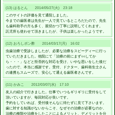
(13) はるとん 2014/05/27(火) 23:18
このサイトの評価を見て通院しました。
今までの歯医者は先生が一人で見ているところだたので、先生
も歯科助手の方も多く、親切かつ丁寧に説明してくれます。
託児所も使わせて頂きましたが、子供は楽しかったようです。
(12) おろしポン酢 2014/03/17(月) 16:02
虫歯治療で受診しましたが、必要な治療をスピーディーに行っ
ていただきました。他院にて「治療の前にまず○○してか
ら・・・」などと拒否的な対応を受け、いやな思いをした後だ
ったので、本当に感謝です。受付、ドクター、歯科衛生士さん
の連携もスムーズで、安心して通える歯医者さんです。
(11) かみこ 2012/03/07(水) 17:10
友人の紹介で行きました。仕事でいつもギリギリに受付をして
頂いていますが、毎回対応が良いです。
予約をしていれば、受付後そんなに待たずに見て下さいます。
歯に対する知識がないからこそ、なぜその治療が必要なのか、
治療の種類や治療をしたことによるメリット、デメリットを分