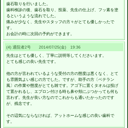
歯石取りを行いました。
歯科検診の後、歯石を取り、投薬、先生の仕上げ、フッ素を塗
るというような流れでした。
痛みが少なく、先生やスタッフの方々がとても優しかったで
す。
お会計の時に次回の予約ができます。
(4) 通院者2号 2014/07/25(金) 19:36
先生はとても優しく、丁寧に説明等してくださいます。
とても感じの良い先生です。
他の方が言われているような受付の方の態度は悪くなく、とて
も雰囲気よい感じの方でした。ですが、助手の方〔ベテラン
風〕の作業や態度がとても雑です。アゴ下に置くタオルは投げ
て置かれるし、エプロン付ける時も鼻や頬にぶつかっても何も
言わず。先生が良い方なのでこれからも通いたかったのです
が、残念です。
その辺気にならなければ、アットホームな感じの良い歯科で
す。