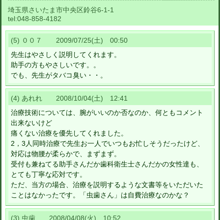
埼玉県さいたま市中央区鈴谷6-1-1
tel:
048-858-4182
(5) ００７ 2009/07/25(土) 00:50
先生はやさしく説明してくれます。
助手の方もやさしいです。。
でも、先生がタバコ臭い・・。
(4) あれれ 2008/10/04(土) 12:41
治療技術については、腕がいいのか否なのか、何ともコメント
出来ないけど
痛くない治療を優先してくれました。
2，3人同時治療で先生お一人でいつもお忙しそうだったけど、
対応は物腰が柔らかで、まずまず。
受付も兼ねてる助手さんだか歯科衛生士さんだかの女性達も、
とても丁寧な応対です。
ただ、当方の場合、治療を説明するような文書等をいただいた
ことはなかったです。「虫歯さん」は自費治療なのかな？
(3) 虫歯 2008/04/08(火) 10:52