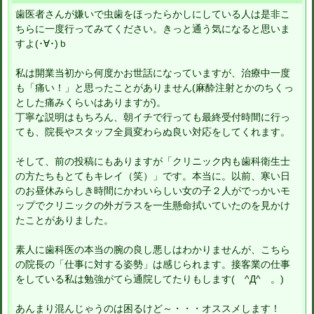
歯医者さんが嫌いで虫歯をほったらかしにしている人は是非こ
ちらに一度行ってみてください。きっと通う気になると思いま
すよ(･∀･)ｂ
私は開業当初から何度かお世話になっていますが、治療中一度
も「痛い！」と思ったことがありません(麻酔注射とかのちくっ
とした痛みくらいはありますが)。
丁寧な説明はもちろん、朝イチで行っても最終受付時間に行っ
ても、院長やスタッフ全員変わらぬ良い対応をしてくれます。
そして、前の投稿にもありますが「クリニック内も歯科衛生士
の方たちもとてもキレイ（笑）」です。本当に。以前、寒い日
のお昼休みらしき時間にかわいらしい女の子２人がでっかいモ
ップでクリニックの外ガラスを一生懸命拭いていたのを見かけ
たことがありました。
素人に歯科医の本当の腕の良し悪しはわかりませんが、こちら
の院長の「仕事に対する姿勢」は感じられます。接客業の仕事
をしている私は勉強がてら通院してたりもします( ^Д^ 。)
あんまり混んじゃうのは困るけど～・・・オススメします！