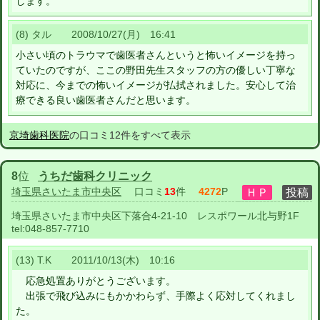
します。
(8) タル 2008/10/27(月) 16:41
小さい頃のトラウマで歯医者さんというと怖いイメージを持っ
ていたのですが、ここの野田先生スタッフの方の優しい丁寧な
対応に、今までの怖いイメージが払拭されました。安心して治
療できる良い歯医者さんだと思います。
京埼歯科医院
の口コミ12件をすべて表示
8
位
うちだ歯科クリニック
埼玉県さいたま市中央区
口コミ
13
件
4272
P
埼玉県さいたま市中央区下落合4-21-10 レスポワール北与野1F
tel:
048-857-7710
(13) T.K 2011/10/13(木) 10:16
応急処置ありがとうございます。
出張で飛び込みにもかかわらず、手際よく応対してくれまし
た。