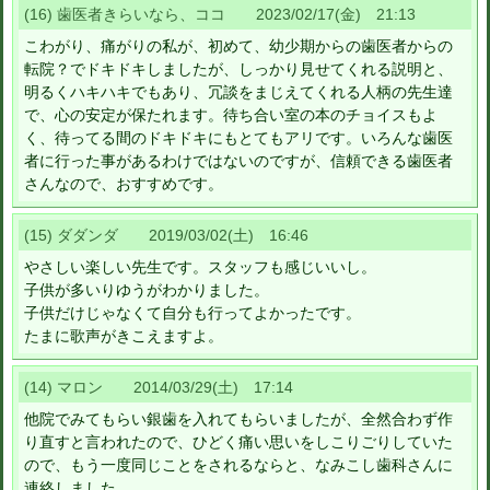
(16) 歯医者きらいなら、ココ 2023/02/17(金) 21:13
こわがり、痛がりの私が、初めて、幼少期からの歯医者からの
転院？でドキドキしましたが、しっかり見せてくれる説明と、
明るくハキハキでもあり、冗談をまじえてくれる人柄の先生達
で、心の安定が保たれます。待ち合い室の本のチョイスもよ
く、待ってる間のドキドキにもとてもアリです。いろんな歯医
者に行った事があるわけではないのですが、信頼できる歯医者
さんなので、おすすめです。
(15) ダダンダ 2019/03/02(土) 16:46
やさしい楽しい先生です。スタッフも感じいいし。
子供が多いりゆうがわかりました。
子供だけじゃなくて自分も行ってよかったです。
たまに歌声がきこえますよ。
(14) マロン 2014/03/29(土) 17:14
他院でみてもらい銀歯を入れてもらいましたが、全然合わず作
り直すと言われたので、ひどく痛い思いをしこりごりしていた
ので、もう一度同じことをされるならと、なみこし歯科さんに
連絡しました。