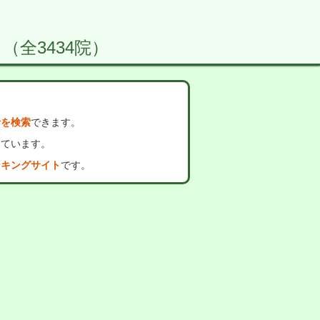
 （全3434院）
者を検索
できます。
っています。
ンキングサイト
です。