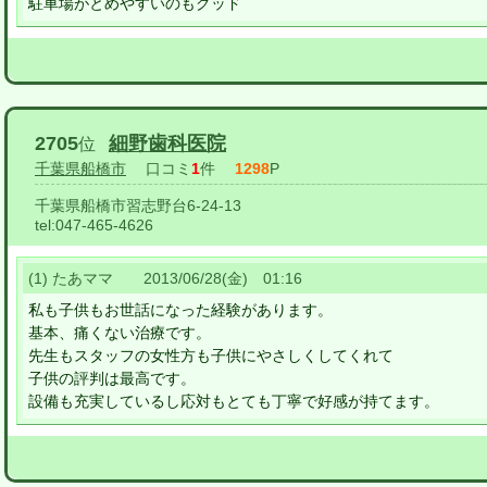
駐車場がとめやすいのもグッド
2705
細野歯科医院
位
千葉県船橋市
口コミ
1
件
1298
P
千葉県船橋市習志野台6-24-13
tel:
047-465-4626
(1) たあママ 2013/06/28(金) 01:16
私も子供もお世話になった経験があります。
基本、痛くない治療です。
先生もスタッフの女性方も子供にやさしくしてくれて
子供の評判は最高です。
設備も充実しているし応対もとても丁寧で好感が持てます。