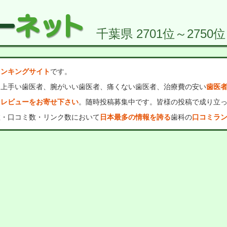
千葉県 2701位～2750位
ランキングサイト
です。
、上手い歯医者、腕がいい歯医者、痛くない歯医者、治療費の安い
歯医
・レビューをお寄せ下さい
。随時投稿募集中です。皆様の投稿で成り立
数・口コミ数・リンク数において
日本最多の情報を誇る
歯科の
口コミラ