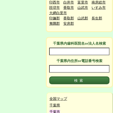
印西市
白井市
富里市
南房総市
匝瑳市
香取市
山武市
いすみ市
大網白里市
印旛郡
香取郡
山武郡
長生郡
夷隅郡
安房郡
千葉県
内
歯科医院名or法人名検索
千葉県
内
住所or電話番号検索
全国マップ
千葉県
千葉市