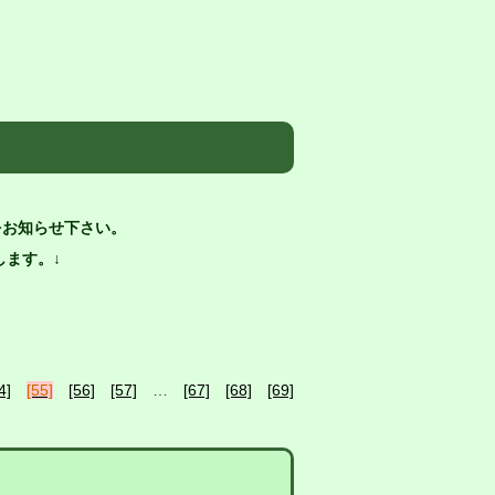
をお知らせ下さい。
ます。↓
4]
[55]
[56]
[57]
…
[67]
[68]
[69]