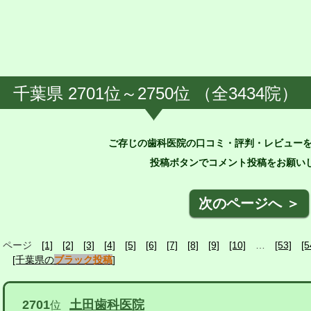
千葉県 2701位～2750位 （全3434院）
ご存じの歯科医院の口コミ・評判・レビュー
投稿ボタンでコメント投稿をお願いし
次のページへ ＞
ページ
[1]
[2]
[3]
[4]
[5]
[6]
[7]
[8]
[9]
[10]
…
[53]
[5
[千葉県の
ブラック投稿
]
2701
土田歯科医院
位