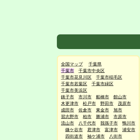
全国マップ
千葉県
千葉市
千葉市中央区
千葉市花見川区
千葉市稲毛区
千葉市若葉区
千葉市緑区
千葉市美浜区
銚子市
市川市
船橋市
館山市
木更津市
松戸市
野田市
茂原市
成田市
佐倉市
東金市
旭市
習志野市
柏市
勝浦市
市原市
流山市
八千代市
我孫子市
鴨川市
鎌ケ谷市
君津市
富津市
浦安市
四街道市
袖ケ浦市
八街市