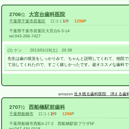
2706
大宮台歯科医院
位
千葉県千葉市若葉区
口コミ
1
件
1298
P
千葉県千葉市若葉区大宮台6-3-14
tel:
043-266-7427
(1) ケン 2013/01/19(土) 20:38
先生は歯の状況をしっかりみて、ちゃんと説明してくれて、他院で
て治してくれたので、すごく嬉しかったです。超オススメな歯科で
amazon
生き残る歯科医院 消える歯
2707
西船橋駅前歯科
位
千葉県船橋市
口コミ
2
件
1296
P
千葉県船橋市西船4-27-2 西船橋駅前プラザ5F
tel:
047-434-0118