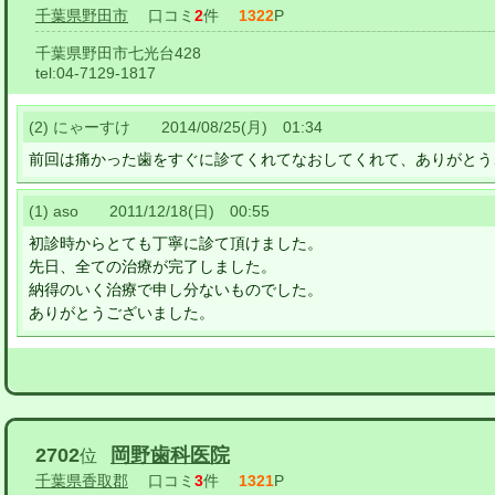
千葉県野田市
口コミ
2
件
1322
P
千葉県野田市七光台428
tel:
04-7129-1817
(2) にゃーすけ 2014/08/25(月) 01:34
前回は痛かった歯をすぐに診てくれてなおしてくれて、ありがとう
(1) aso 2011/12/18(日) 00:55
初診時からとても丁寧に診て頂けました。
先日、全ての治療が完了しました。
納得のいく治療で申し分ないものでした。
ありがとうございました。
2702
岡野歯科医院
位
千葉県香取郡
口コミ
3
件
1321
P