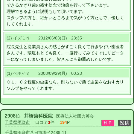
できるかぎり歯の残す信念で治療を行って下さいます。
理解できるように説明もして頂いてます。
スタッフの方も、細かいところまで気がつく方たちで、優しく
してくれます。
(2) イズミＮ 2012/06/03(日) 23:35
院長先生と従業員さんの感じがすごく良くて行きやすい歯医者
さんです。環境もとても良く、一度行ってみてすぐにリピータ
ーになってしまいました。皆さんにも御薦めしたいです。
(1) ベホイミ 2008/09/29(月) 00:23
Ｃ１、Ｃ２程度の虫歯なら、削らないで薬で虫歯をなおすカリ
ソルブをやってくれます。
2908
位
井橋歯科医院
医療法人社団力英会
千葉県匝瑳市
口コミ
3
件
194
P
千葉県匝瑳市八日市場イ2489-11