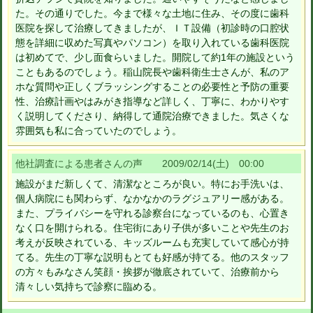
た。その通りでした。今まで様々な土地に住み、その度に歯科
医院を探して治療してきましたが、ＩＴ設備（初診時の口腔状
態を詳細に収めた写真やパソコン）を取り入れている歯科医院
は初めてで、少し面食らいました。開院して約1年の施設という
こともあるのでしょう。稲山院長や歯科衛生士さんが、私のア
ホな質問や正しくブラッシングすることの必要性と予防の重要
性、治療計画やはみがき指導など詳しく、丁寧に、わかりやす
く説明してくださり、納得して通院治療できました。気さくな
雰囲気も私に合っていたのでしょう。
他社調査による患者さんの声 2009/02/14(土) 00:00
施設がまだ新しくて、清潔なところが良い。特にお手洗いは、
個人病院にも関わらず、なかなかのラグジュアリー感がある。
また、プライバシーを守れる診察台になっているのも、心置き
なく口を開けられる。住宅街にあり子供が多いことや先生のお
考えが反映されている、キッズルームも充実していて感心が持
てる。先生の丁寧な説明もとても好感が持てる。他のスタッフ
の方々もみなさん笑顔・挨拶が徹底されていて、治療前から
清々しい気持ちで診察に臨める。