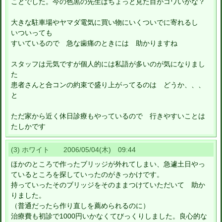
ことでした。今の色黒の先生はちょっと見た目がコワいかな？
大きな駐車場やヤマダ電気に買い物にいくついでに寄れるし
いついっても
すいているので 急な歯痛のときには 助かりますね
スタッフは元気ですが個人的には私語が多いのが気になりまし
た
患者さんと合コンの約束で盛り上がってるのは どうか、、、
と
ただ家から近く休日診療もやっているので 行きやすいことは
たしかです
(3) ホワイト 2006/05/04(木) 09:44
ほかのところで作ったブリッジが外れてしまい、急遽土日やっ
ているところを探していったのがきっかけです。
持っていったそのブリッジをそのままつけていただいて 助か
りました。
（普通だったら作り直しを薦められるのに）
治療費も初診で1000円いかなくてびっくりしました。良心的な