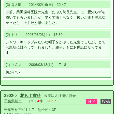
(3) Ｑ太郎 2014/02/16(日) 22:47
以前、桑田歯科医院の先生（たぶん院長先生）に、親知らずを
抜いてもらいましたが、早くて痛くもなく、抜いた後も腫れな
かったし、上手だと思いました。
(2) トト 2006/06/03(土) 15:50
シャワーキャップみたいな帽子をかぶった先生でしたが、とて
も親切に対応してくれました。親子ともにお世話になってま
す。
(1) さんま 2006/03/13(月) 17:18
腕がいい
2902
位
柏ＫＴ歯科
医療法人社団佑健会
千葉県柏市
口コミ
4
件
285
P
千葉県柏市柏1-1-7 池松ビル3F