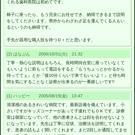
くれる歯科医院は初めてです。
椅子に座ったら、もう完全にお任せでき、納得できるまで説明
をしてくださいます。県外からわざわざ足を運んでくる人もい
るというのも納得です。
手先が器用な職人技を持つＤｒだと思います。
(2) はなぶん 2006/10/31(火) 21:32
丁寧・熱心な説明はもちろん、長時間待合室に座っていなくて
もいいように前もって電話をすると『もうちょっとかかるから
待っててぇ』とか『後10分くらいで来てもいいよ！』と待ち時
間を気にすることなく診察が出来るのが一番嬉しいです!!
(1) ハッピー 2005/08/19(金) 13:47
清潔感のあるきれいな病院です。最新設備を備えています。小
さいですがキッズコーナーがあって子連れでもＯＫです。診療
室は個室になっていて、他の患者さんとは顔を合わせないよう
になっています。先生は丁寧に症状、治療法を説明してくれま
す。患者の話もよく聞いてくれます。まだ2回しか通院してませ