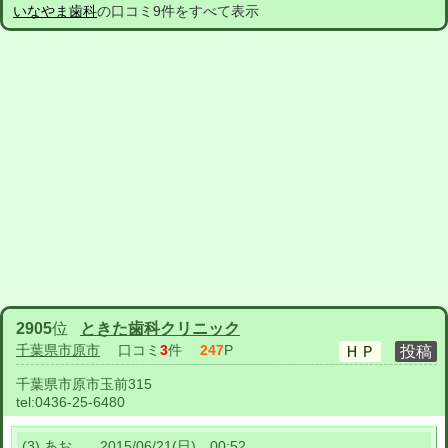
いなやま歯科
の口コミ9件をすべて表示
2905
位
ときた歯科クリニック
千葉県市原市
口コミ
3
件
247
P
千葉県市原市玉前315
tel:
0436-25-6480
(3) あお 2015/06/21(日) 00:52