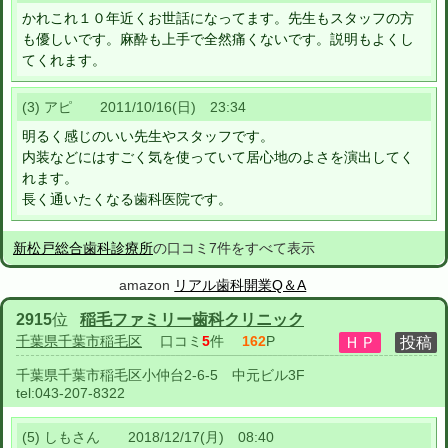
かれこれ１０年近くお世話になってます。先生もスタッフの方
も優しいです。麻酔も上手で全然痛くないです。説明もよくし
てくれます。
(3) アピ 2011/10/16(日) 23:34
明るく感じのいい先生やスタッフです。
内装などにはすごく気を使っていて居心地のよさを演出してく
れます。
長く通いたくなる歯科医院です。
新松戸総合歯科診療所
の口コミ7件をすべて表示
amazon
リアル歯科開業Q＆A
2915
位
稲毛ファミリー歯科クリニック
千葉県千葉市稲毛区
口コミ
5
件
162
P
千葉県千葉市稲毛区小仲台2-6-5 中元ビル3F
tel:
043-207-8322
(5) しもさん 2018/12/17(月) 08:40