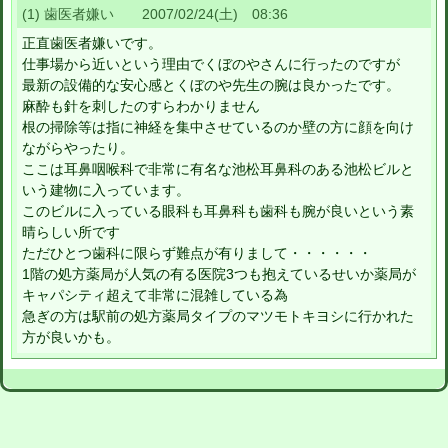
(1) 歯医者嫌い 2007/02/24(土) 08:36
正直歯医者嫌いです。
仕事場から近いという理由でくぼのやさんに行ったのですが
最新の設備的な安心感とくぼのや先生の腕は良かったです。
麻酔も針を刺したのすらわかりません
根の掃除等は指に神経を集中させているのか壁の方に顔を向け
ながらやったり。
ここは耳鼻咽喉科で非常に有名な池松耳鼻科のある池松ビルと
いう建物に入っています。
このビルに入っている眼科も耳鼻科も歯科も腕が良いという素
晴らしい所です
ただひとつ歯科に限らず難点が有りまして・・・・・・
1階の処方薬局が人気の有る医院3つも抱えているせいか薬局が
キャパシティ超えて非常に混雑している為
急ぎの方は駅前の処方薬局タイプのマツモトキヨシに行かれた
方が良いかも。