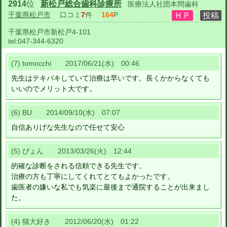
2914
位
新松戸総合歯科診療所
医療法人社団本間歯科
千葉県松戸市
口コミ
7
件
164
P
千葉県松戸市新松戸4-101
tel:
047-344-6320
(7) tomocchi 2017/06/21(水) 00:46
先生はテキパキしていて治療は早いです。長くかからなくても
いいのでメリット大です。
(6) BU 2014/09/10(水) 07:07
自信ありげな先生なので任せて安心
(5) ぴょん 2013/03/26(火) 12:44
的確な診断をされる信頼できる先生です。
治療の方も丁寧にしてくれてとてもよかったです。
歯医者の嫌いな私でも気楽に最後まで通院することが出来まし
た。
(4) 猫大好き 2012/06/20(水) 01:22