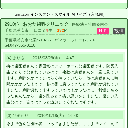
amazon
インスタントスマイル Mサイズ（入れ歯）
2910
位
おおた歯科クリニック
医療法人社団優歯会
千葉県浦安市
口コミ
4
件
182
P
千葉県浦安市北栄4-19-56 ヴィラ・フローレル1F
tel:
047-355-3110
(4) まりも 2013/03/29(金) 14:47
街の歯医者さんて雰囲気のアットホームな歯医者です。院長先
生ひとりでなされているので、複数の患者さんを一度に見てい
ます。麻酔をかけてしばらく待っていたら、他の患者さんに時
間がかかったようで、私の番に戻ってきたとき麻酔が切れてい
ました。麻酔切れてますっていえばよかったのに、我慢しちゃ
ったもんだから、歯を削るとき痛い思いをしました。優しい先
生なので、言えばきっと追加してくれたはずです。
(3) ひまわり 2010/10/19(火) 16:40
今まで色んな歯医者にいってきましたが、ここまでマメに見て