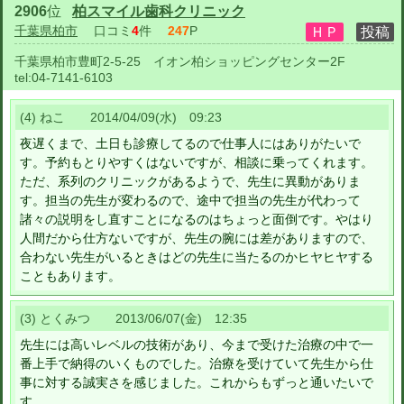
2906
位
柏スマイル歯科クリニック
千葉県柏市
口コミ
4
件
247
P
千葉県柏市豊町2-5-25 イオン柏ショッピングセンター2F
tel:
04-7141-6103
(4) ねこ 2014/04/09(水) 09:23
夜遅くまで、土日も診療してるので仕事人にはありがたいで
す。予約もとりやすくはないですが、相談に乗ってくれます。
ただ、系列のクリニックがあるようで、先生に異動がありま
す。担当の先生が変わるので、途中で担当の先生が代わって
諸々の説明をし直すことになるのはちょっと面倒です。やはり
人間だから仕方ないですが、先生の腕には差がありますので、
合わない先生がいるときはどの先生に当たるのかヒヤヒヤする
こともあります。
(3) とくみつ 2013/06/07(金) 12:35
先生には高いレベルの技術があり、今まで受けた治療の中で一
番上手で納得のいくものでした。治療を受けていて先生から仕
事に対する誠実さを感じました。これからもずっと通いたいで
す。