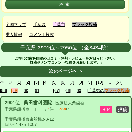
全国マップ
千葉県
千葉市
ブラック投稿
求人情報
コメント検索
千葉県 2901位～2950位 （全3434院）
ご存じの歯科医院の口コミ・評判・レビューをお知らせ下さい。
投稿ボタンでコメント投稿をお願いします。↓
次のページへ ＞
ページ
[1]
[2]
[3]
[4]
[5]
[6]
[7]
[8]
[9]
[10]
…
[57]
[58]
[59]
[60]
[61]
…
[67]
[68]
[69]
[千葉県の
ブラック投稿
]
2901
位
桑田歯科医院
医療法人桑歯会
千葉県船橋市
口コミ
3
件
288
P
千葉県船橋市東船橋3-3-12
tel:
047-425-1007