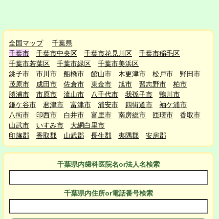
全国マップ
千葉県
千葉市
千葉市中央区
千葉市花見川区
千葉市稲毛区
千葉市若葉区
千葉市緑区
千葉市美浜区
銚子市
市川市
船橋市
館山市
木更津市
松戸市
野田市
茂原市
成田市
佐倉市
東金市
旭市
習志野市
柏市
勝浦市
市原市
流山市
八千代市
我孫子市
鴨川市
鎌ケ谷市
君津市
富津市
浦安市
四街道市
袖ケ浦市
八街市
印西市
白井市
富里市
南房総市
匝瑳市
香取市
山武市
いすみ市
大網白里市
印旛郡
香取郡
山武郡
長生郡
夷隅郡
安房郡
千葉県
内
歯科医院名or法人名検索
千葉県
内
住所or電話番号検索