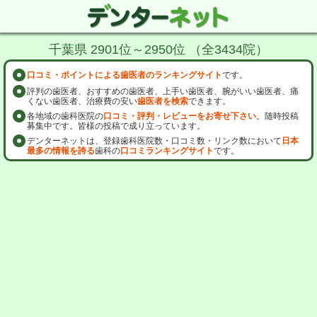
千葉県 2901位～2950位 （全3434院）
口コミ・ポイントによる歯医者のランキングサイト
です。
評判の歯医者、おすすめの歯医者、上手い歯医者、腕がいい歯医者、痛
くない歯医者、治療費の安い
歯医者を検索
できます。
各地域の歯科医院の
口コミ・評判・レビューをお寄せ下さい
。随時投稿
募集中です。皆様の投稿で成り立っています。
デンターネットは、登録歯科医院数・口コミ数・リンク数において
日本
最多の情報を誇る
歯科の
口コミランキングサイト
です。