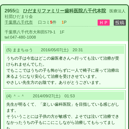
2955
位
ひだまりファミリー歯科医院八千代本院
医療法人
社団ひだまり会
千葉県八千代市
口コミ
5
件
1
P
千葉県八千代市大和田579-1 1F
tel:
047-480-1008
(5) ままちゅう 2016/05/07(土) 20:31
うちの子は今迄はどこの歯医者さんへ行っても泣いて治療が受
けられませんでした。
でもここではうちの子も怖がらずに一人で椅子に座って治療出
来るようになり安心して治療を受けさせています。
やさしい先生方のお陰です。ありがとうございます。
(4) ＾－＾ 2014/09/27(土) 01:53
先生が明るくて、「楽しい歯科医院」を目指している感じがし
ます。
そういうことには子供の方が敏感で、よそでは泣いて治療でき
なかったうちの子もにこにこしながら治療してもらってまし
た。