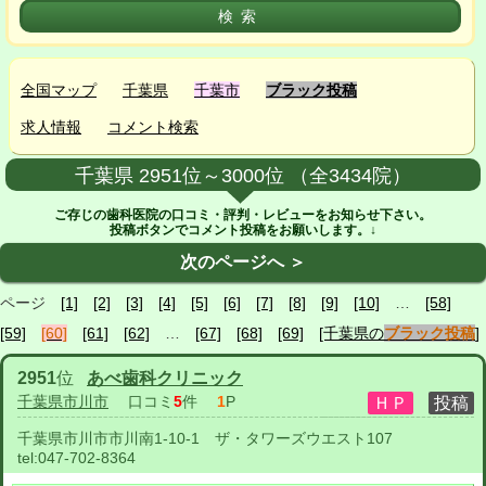
全国マップ
千葉県
千葉市
ブラック投稿
求人情報
コメント検索
千葉県 2951位～3000位 （全3434院）
ご存じの歯科医院の口コミ・評判・レビューをお知らせ下さい。
投稿ボタンでコメント投稿をお願いします。↓
次のページへ ＞
ページ
[1]
[2]
[3]
[4]
[5]
[6]
[7]
[8]
[9]
[10]
…
[58]
[59]
[60]
[61]
[62]
…
[67]
[68]
[69]
[千葉県の
ブラック投稿
]
2951
位
あべ歯科クリニック
千葉県市川市
口コミ
5
件
1
P
千葉県市川市市川南1-10-1 ザ・タワーズウエスト107
tel:
047-702-8364