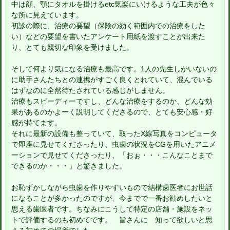
中は顔、顎にタオルを掛けるetc気楽にいけるような工夫が色々
な所に見えています。
初診の際に、治療の要望（保険の効く範囲内での治療をした
い）などの要望を書いたアンケート用紙を渡すことが出来た
り、とても親切な印象を受けました。
そして何より気になる治療も最高です。1人の先生しかいないの
に助手さんたちとの連携がすごく良くとれていて、混んでいる
はずなのに全然待たされている感じがしません。
治療もスピーディーですし、どんな治療をするのか、どんな効
果があるのかよーく説明してくださるので、とても安心感・好
感が持てます。
それに最新の設備も整っていて、取ったX線写真をコンピュータ
で即座に見せてくださったり、虫歯の状況をCGを用いたアニメ
ーションで見せてくださったり、「おぉ・・・こんなことまで
できるのか・・・」と驚きました。
お恥ずかしながら虫歯を作りやすいもので結構歯医者にお世話
になることが多かったのですが、今までで一番お勧めしたいと
思える歯医者です。ちなみにこうして特定の店舗・施設をネッ
トで評価するのも初めてです。 皆さんに 知って欲しいと思