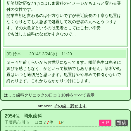
切笑顔対応なだけにはしま歯科のイメージがちょっと変わる受
付の女性です。
開業当初と変わるのは仕方ないですが最近院長の丁寧な処置は
なくなりとても大急ぎで処置して次の患者の元へとうつりま
す。その大急ぎというのは患者としてはこわい不安
でもはしま歯科はなぜかすきなので…
(6) 鈴木 2014/12/24(水) 11:20
３～４年前くらいからお世話になってます。橋間先生は患者に
媚びる感じもなく、かといって横柄でもありません。診断や処
置はいつも適切だと思います。処置はやや早めで長引かないで
終わります。これからもかかりつけにします。
はしま歯科クリニック
の口コミ10件をすべて表示
amazon
その歯、残せます
2954
位
岡永歯科
千葉県市川市
口コミ
7
件
1
P