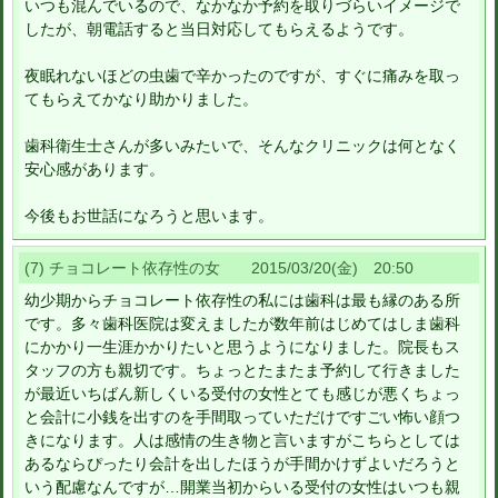
いつも混んでいるので、なかなか予約を取りづらいイメージで
したが、朝電話すると当日対応してもらえるようです。
夜眠れないほどの虫歯で辛かったのですが、すぐに痛みを取っ
てもらえてかなり助かりました。
歯科衛生士さんが多いみたいで、そんなクリニックは何となく
安心感があります。
今後もお世話になろうと思います。
(7) チョコレート依存性の女 2015/03/20(金) 20:50
幼少期からチョコレート依存性の私には歯科は最も縁のある所
です。多々歯科医院は変えましたが数年前はじめてはしま歯科
にかかり一生涯かかりたいと思うようになりました。院長もス
タッフの方も親切です。ちょっとたまたま予約して行きました
が最近いちばん新しくいる受付の女性とても感じが悪くちょっ
と会計に小銭を出すのを手間取っていただけですごい怖い顔つ
きになります。人は感情の生き物と言いますがこちらとしては
あるならぴったり会計を出したほうが手間かけずよいだろうと
いう配慮なんですが…開業当初からいる受付の女性はいつも親