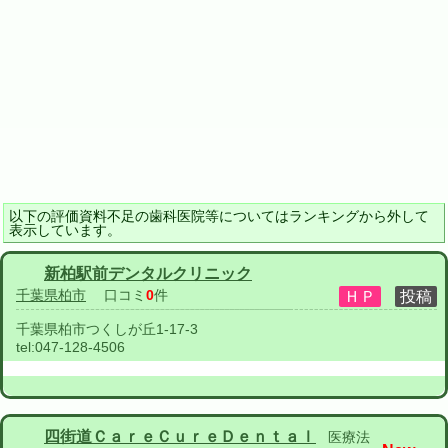
以下の評価資料不足の歯科医院等についてはランキングから外して
表示しています。
新柏駅前デンタルクリニック
千葉県柏市
口コミ
0
件
千葉県柏市つくしが丘1-17-3
tel:
047-128-4506
四街道ＣａｒｅＣｕｒｅＤｅｎｔａｌ
医療法