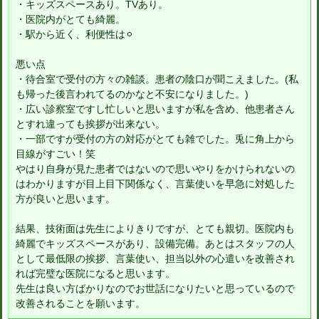
・キッズスペースあり。TVあり。
・医院内がとても綺麗。
・駅から近く、利便性は⚪︎
悪い点
・待合室で受付の方々の雑談。患者の陰口が聞こえました。(私
も帰った後言われてるのかなと不安になりました。)
・広い診察室ですし忙しいと思いますが私を含め、他患者さん
とすれ違っても挨拶が出来ない。
・一部ですが受付の方の対応がとても雑でした。兎に角上から
目線がすごい！笑
やはり自身が見た患者ではないので思いやりをかけられないの
はわかりますが目上目下関係なく、言葉使いを早急に対処した
方が良いと思います。
結果、技術面は先生によりきりですが、とても親切。医院内も
綺麗でキッズスペースがあり、設備完備。あとはスタッフの人
として最低限の挨拶、言葉使い、担当以外の心遣いを改善され
れば完璧な医院になると思います。
先生は良い方ばかりなのでお世話になりたいと思っているので
改善されることを願います。