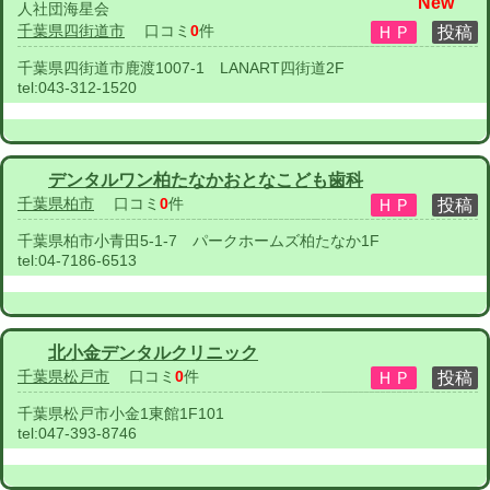
New
人社団海星会
千葉県四街道市
口コミ
0
件
千葉県四街道市鹿渡1007-1 LANART四街道2F
tel:
043-312-1520
デンタルワン柏たなかおとなこども歯科
千葉県柏市
口コミ
0
件
千葉県柏市小青田5-1-7 パークホームズ柏たなか1F
tel:
04-7186-6513
北小金デンタルクリニック
千葉県松戸市
口コミ
0
件
千葉県松戸市小金1東館1F101
tel:
047-393-8746