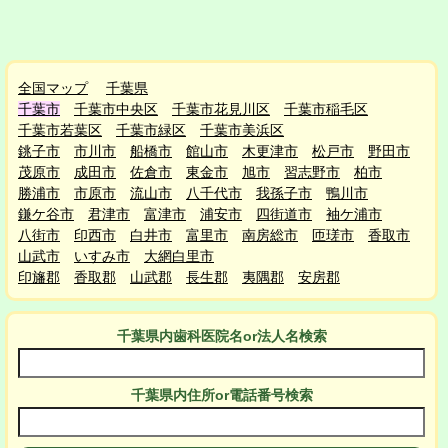
全国マップ
千葉県
千葉市
千葉市中央区
千葉市花見川区
千葉市稲毛区
千葉市若葉区
千葉市緑区
千葉市美浜区
銚子市
市川市
船橋市
館山市
木更津市
松戸市
野田市
茂原市
成田市
佐倉市
東金市
旭市
習志野市
柏市
勝浦市
市原市
流山市
八千代市
我孫子市
鴨川市
鎌ケ谷市
君津市
富津市
浦安市
四街道市
袖ケ浦市
八街市
印西市
白井市
富里市
南房総市
匝瑳市
香取市
山武市
いすみ市
大網白里市
印旛郡
香取郡
山武郡
長生郡
夷隅郡
安房郡
千葉県
内
歯科医院名or法人名検索
千葉県
内
住所or電話番号検索