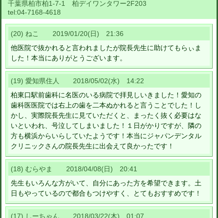
千葉県柏市柏1-7-1 柏デイワンタワー2F203
tel:
04-7168-4618
(20) ねこ 2019/01/20(日) 21:36
他医院で抜かれると言われましたが院長先生に助けてもらぃま
した！本当にありがとうございます。
(19) 愛知県住人 2018/05/02(水) 14:22
柏東口駅前歯科に名医のいる病院で拝見しいきました！愛知の
歯科医医院では右上の歯を二本ぬかれると言うことでした！し
かし、実際院長先生に見ていただくと、まったく抜く必要はな
いといわれ、号泣してしまいました！１日がかりですが、隣の
方も横浜からいらしていたようです！本当にジャパンデンタル
クリニックさんの院長先生に出会えて良かったです！
(18) むらやま 2018/04/08(日) 20:41
先生もいろんな方がいて、自分にあった方を希望できます。土
日もやっているので都合もつけやすく、とてもおすすめです！
(17) しーちゃん 2018/03/22(木) 01:07