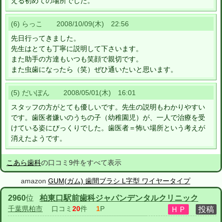
える初めての場所でした。
(6) らっこ 2008/10/09(木) 22:56
先日行ってきました。
先生はとても丁寧に説明して下さいます。
また助手の方達もいつも笑顔で親切です。
また虫歯になったら（笑）ぜひ通いたいと思います。
(5) だいぽん 2008/05/01(木) 16:01
スタッフの方がとても優しいです。先生の説明もわかりやすい
です。歯医者嫌いのうちの子（幼稚園児）が、一人で治療を受
けている姿にびっくりでした。歯医者＝怖い場所という考えが
消えたようです。
こあら歯科
の口コミ9件をすべて表示
amazon
GUM(ガム) 歯間ブラシ L字型 ワイヤータイプ
2960
位
柏東口駅前歯科ジャパンデンタルクリニック
千葉県柏市
口コミ
20
件
1
P