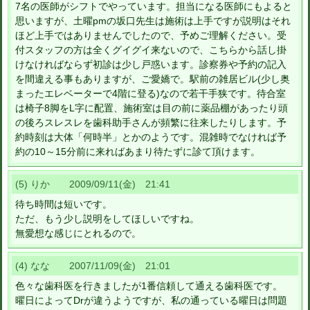
7名の医師がシフトでやっています。担当になる医師にもよると
思いますが、土曜pmの坂口先生は施術は上手ですが説明はそれ
ほど上手ではありませんでしたので、予めご理解ください。受
付スタッフの方は全くグイグイ来ないので、こちらから話し掛
けなければならず初診は少し戸惑います。診察券や予約の記入
を間違える事もありますが、ご愛嬌で。駅前の雑居ビル(少し奥
まったエレベーターで4階に登る)なので若干手狭です。待合室
は椅子8脚をL字に配置、施術室は目の前に薬品棚があったり頭
の後ろスレスレを歯科助手さんが頻繁に往来したりします。予
約時刻は大体「何時半」とかのようです。混雑時でなければ予
約の10～15分前に来ればあまり待たずに診て頂けます。
(5) りか 2009/09/11(金) 21:41
待ち時間は短いです。
ただ、もう少し説明をしてほしいですね。
無愛想な感じにとれるので。
(4) なな 2007/11/09(金) 21:01
色々な歯科医を行きましたが1番信頼して通える歯科医です。
曜日によってDrが違うようですが、私の通っている曜日は問題