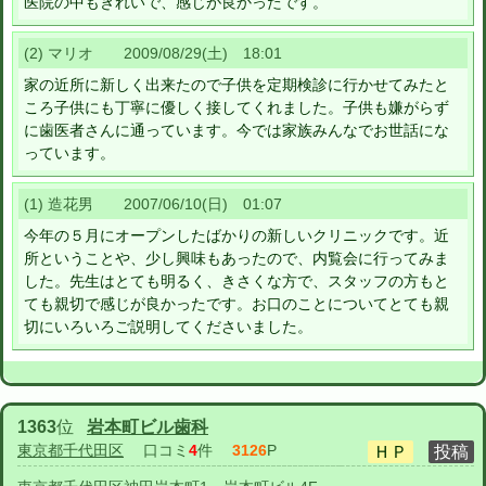
医院の中もきれいで、感じが良かったです。
(2) マリオ 2009/08/29(土) 18:01
家の近所に新しく出来たので子供を定期検診に行かせてみたと
ころ子供にも丁寧に優しく接してくれました。子供も嫌がらず
に歯医者さんに通っています。今では家族みんなでお世話にな
っています。
(1) 造花男 2007/06/10(日) 01:07
今年の５月にオープンしたばかりの新しいクリニックです。近
所ということや、少し興味もあったので、内覧会に行ってみま
した。先生はとても明るく、きさくな方で、スタッフの方もと
ても親切で感じが良かったです。お口のことについてとても親
切にいろいろご説明してくださいました。
1363
位
岩本町ビル歯科
東京都千代田区
口コミ
4
件
3126
P