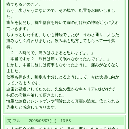
療できるとのこと。
もう、歩けそうにないので、その場で、処置をお願いしまし
た。
歯茎を切開し、抗生物質を砕いて歯の付け根の神経近くに入れ
ていきます。
ちょっとした手術、しかも神経でしたが、うわさ通り、大した
痛みもなく終わりました。飲み薬も処方してもらって一件落
着。
「２～３時間で、痛みは収まると思いますよ。」
「本当ですか？ 昨日は痛くて眠れなかったんですよ。」
しかし、本当に昼には何事もなかったように、痛みがなくなり
ました。
仕事も押さえ、睡眠も十分にとるようにして、今は快復に向か
っているようです。
虫歯と勘違いしてたのに、先生の豊かなキャリアのおかげで、
神経の病気を治して頂きました。
慎重な診察とレントゲンや問診による真実の追究。信じられる
先生だと感謝しております。
(3) フル 2008/06/07(土) 13:53