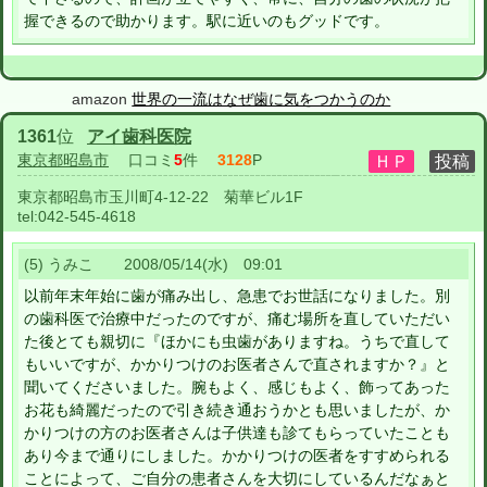
握できるので助かります。駅に近いのもグッドです。
amazon
世界の一流はなぜ歯に気をつかうのか
1361
位
アイ歯科医院
東京都昭島市
口コミ
5
件
3128
P
東京都昭島市玉川町4-12-22 菊華ビル1F
tel:
042-545-4618
(5) うみこ 2008/05/14(水) 09:01
以前年末年始に歯が痛み出し、急患でお世話になりました。別
の歯科医で治療中だったのですが、痛む場所を直していただい
た後とても親切に『ほかにも虫歯がありますね。うちで直して
もいいですが、かかりつけのお医者さんで直されますか？』と
聞いてくださいました。腕もよく、感じもよく、飾ってあった
お花も綺麗だったので引き続き通おうかとも思いましたが、か
かりつけの方のお医者さんは子供達も診てもらっていたことも
あり今まで通りにしました。かかりつけの医者をすすめられる
ことによって、ご自分の患者さんを大切にしているんだなぁと