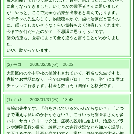
友人の紹介で行ってみましたが、長年、悪かったところが徐々
に良くなってきました。いくつかの歯医者さんに通いました
が、やっと、ここで完全な治療が出来ると喜んでおります。
ベテランの先生らしく、物腰穏やかで、歯の治療だと言うの
に、眠ってしまいそうなくらい気持ちよく治療してくれます。
今までが何だったのか？ 不思議に思うくらいです。
歯の治療も、医者によって全く違うと言うことがわかりまし
た。
いや、助かっています。
(2) モコ 2008/02/05(火) 20:22
大田区内の小中学校の検診もされていて、有名な先生ですよ。
家族でお世話になり、今では虫歯ゼロ！ でも、半年に１度は
チェックに行きます。料金も数百円（国保）と格安です。
(1) ｼﾞｪﾙ 2008/01/31(木) 13:48
凄腕の先生です。「何をされているのかわからない？」「いつ
まで通えば良いのかわからない？」こういった歯医者さんが多
い中、サカエクリニックは、症状の説明に始まり、治療のプラ
ンや通院回数の目安、診療ごとの進行状況などを細かく説明し
て下さるので、計画が立てやすく、常に、自分の歯の状況が把