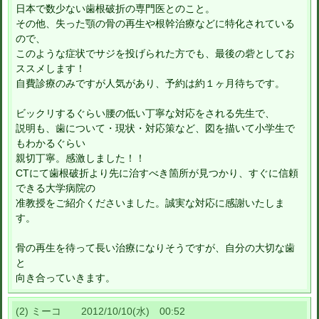
日本で数少ない歯根破折の専門医とのこと。
その他、失った顎の骨の再生や根幹治療などに特化されている
ので、
このような症状でサジを投げられた方でも、最後の砦としてお
ススメします！
自費診療のみですが人気があり、予約は約１ヶ月待ちです。
ビックリするぐらい腰の低い丁寧な対応をされる先生で、
説明も、歯について・現状・対応策など、図を描いて小学生で
もわかるぐらい
親切丁寧。感激しました！！
CTにて歯根破折より先に治すべき箇所が見つかり、すぐに信頼
できる大学病院の
准教授をご紹介くださいました。誠実な対応に感謝いたしま
す。
骨の再生を待って長い治療になりそうですが、自分の大切な歯
と
向き合っていきます。
(2) ミーコ 2012/10/10(水) 00:52