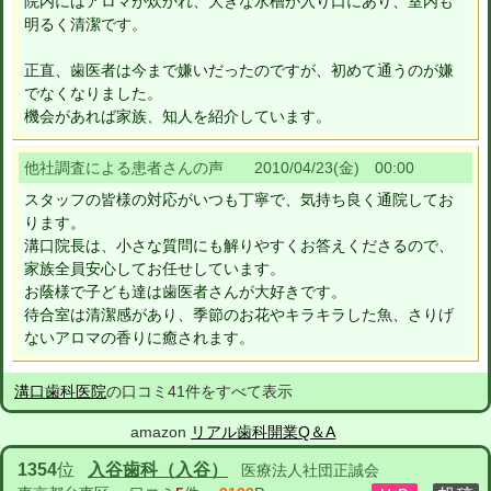
院内にはアロマが炊かれ、大きな水槽が入り口にあり、室内も
明るく清潔です。
正直、歯医者は今まで嫌いだったのですが、初めて通うのが嫌
でなくなりました。
機会があれば家族、知人を紹介しています。
他社調査による患者さんの声 2010/04/23(金) 00:00
スタッフの皆様の対応がいつも丁寧で、気持ち良く通院してお
ります。
溝口院長は、小さな質問にも解りやすくお答えくださるので、
家族全員安心してお任せしています。
お蔭様で子ども達は歯医者さんが大好きです。
待合室は清潔感があり、季節のお花やキラキラした魚、さりげ
ないアロマの香りに癒されます。
溝口歯科医院
の口コミ41件をすべて表示
amazon
リアル歯科開業Q＆A
1354
位
入谷歯科（入谷）
医療法人社団正誠会