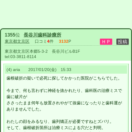
1355
位
長谷川歯科診療所
東京都文京区
口コミ
4
件
3132
P
東京都文京区本郷5-3-2 長谷川ビルB1F
tel:
03-3811-8114
(4) aria 2017/01/20(金) 15:33
歯根破折の疑いで必死に探してかかった医院がこちらでした。
今まで、何も言わずに神経を抜かれたり、歯科医の治療ミスで
歯に破片が
ささったまま何年も放置されやがて抜歯になったりと歯科運が
ありませんでした。
わたしの顔をみるなり、歯列矯正が必要ですねとズバリ。
そして、歯根破折箇所は治療ミスによる穴だと判明。