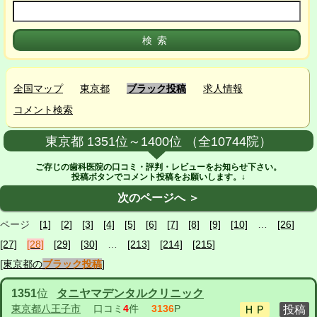
全国マップ
東京都
ブラック投稿
求人情報
コメント検索
東京都 1351位～1400位 （全10744院）
ご存じの歯科医院の口コミ・評判・レビューをお知らせ下さい。
投稿ボタンでコメント投稿をお願いします。↓
次のページへ ＞
ページ
[1]
[2]
[3]
[4]
[5]
[6]
[7]
[8]
[9]
[10]
…
[26]
[27]
[28]
[29]
[30]
…
[213]
[214]
[215]
[東京都の
ブラック投稿
]
1351
位
タニヤマデンタルクリニック
東京都八王子市
口コミ
4
件
3136
P