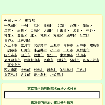
全国マップ
東京都
千代田区
中央区
港区
新宿区
文京区
台東区
墨田区
江東区
品川区
目黒区
大田区
世田谷区
渋谷区
中野区
杉並区
豊島区
北区
荒川区
板橋区
練馬区
足立区
葛飾区
江戸川区
八王子市
立川市
武蔵野市
三鷹市
青梅市
府中市
昭島市
調布市
町田市
小金井市
小平市
日野市
東村山市
国分寺市
国立市
福生市
狛江市
東大和市
清瀬市
東久留米市
武蔵村山市
多摩市
稲城市
羽村市
あきる野市
西東京市
西多摩郡
大島町
利島村
新島村
神津島村
三宅村
御蔵島村
八丈町
青ヶ島村
小笠原村
東京都
内
歯科医院名or法人名検索
東京都
内
住所or電話番号検索