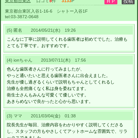
東京都台東区
口コミ
5
件
3133
P
東京都台東区入谷1-16-6 シャトー入谷1F
tel:
03-3872-0648
(5) 匿名 2014/05/21(水) 19:26
こんなに丁寧に説明してくれる歯医者は初めてでした。治療も
とても丁寧です。おすすめです。
(4) ionちゃん 2013/07/11(木) 17:56
色んな歯医者さんに行ってみましたが、
やっと通いたいと思える歯医者さんに出会えました。
先生が優し過ぎるくらいで説明もちゃんとしてくれるし
治療も全然痛くなく私は身を委ねてます。
衛生士さんもみんな可愛くて優しいです。
あきらめないで良かったと心から思います。
(3) ママ 2011/03/04(金) 01:38
院長先生が毎回、治療内容をわかりやすく説明してくださる
し、スタッフの方もやさしくてアットホームな雰囲気で、リラ
ックスできました。