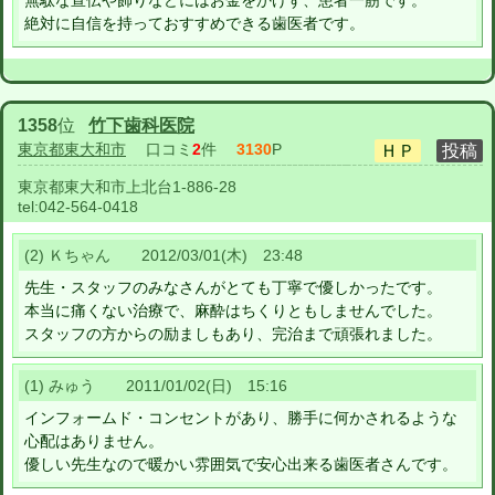
無駄な宣伝や飾りなどにはお金をかけず、患者一筋です。
絶対に自信を持っておすすめできる歯医者です。
1358
位
竹下歯科医院
東京都東大和市
口コミ
2
件
3130
P
東京都東大和市上北台1-886-28
tel:
042-564-0418
(2) Ｋちゃん 2012/03/01(木) 23:48
先生・スタッフのみなさんがとても丁寧で優しかったです。
本当に痛くない治療で、麻酔はちくりともしませんでした。
スタッフの方からの励ましもあり、完治まで頑張れました。
(1) みゅう 2011/01/02(日) 15:16
インフォームド・コンセントがあり、勝手に何かされるような
心配はありません。
優しい先生なので暖かい雰囲気で安心出来る歯医者さんです。