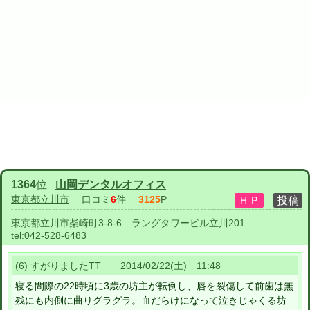
1364
位
山岡デンタルオフィス
東京都立川市
口コミ
6
件
3125
P
東京都立川市柴崎町3-8-6 ラングタワービル立川201
tel:
042-528-6483
(6) すがりましたTT 2014/02/22(土) 11:48
寝る間際の22時頃に3歳の坊主が転倒し、唇を裂傷して前歯は無
残にも内側に曲りグラグラ。血だらけになって泣きじゃくる坊