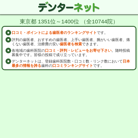
東京都 1351位～1400位 （全10744院）
口コミ・ポイントによる歯医者のランキングサイト
です。
評判の歯医者、おすすめの歯医者、上手い歯医者、腕がいい歯医者、痛
くない歯医者、治療費の安い
歯医者を検索
できます。
各地域の歯科医院の
口コミ・評判・レビューをお寄せ下さい
。随時投稿
募集中です。皆様の投稿で成り立っています。
デンターネットは、登録歯科医院数・口コミ数・リンク数において
日本
最多の情報を誇る
歯科の
口コミランキングサイト
です。