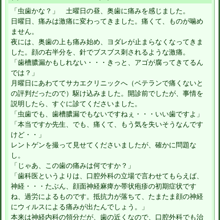
「虫歯かな？」 土曜日の昼、奥歯に痛みを感じました。
日曜日、痛みは激痛に変わってきました。痛くて、ものが噛め
ません。
夜には、奥歯の上も痛み始め、ヨダレが止まらなくなってきま
した。顔の右半分を、針でブスブス刺されるような激痛。
「歯槽膿漏かもしれない・・・きっと、アゴが腐ってきてるん
では？」
月曜日にあわててサカエクリニックへ（ベテランで痛くないと
の評判だったので）駆け込みました。開診前でしたが、事情を
説明したら、すぐに診てくださいました。
「虫歯でも、歯槽膿漏でもないですねぇ・・・いい歯ですよ」
「本当ですか先生、でも、痛くて、もう気を失いそうなんです
けど・・」
レントゲンを撮って見せてくださいましたが、確かに問題な
し。
「じゃあ、この歯の痛みは何ですか？」
「歯科医というよりは、口腔外科の立場で言わせてもらえば、
神経・・・たぶん、顔面神経麻痺か帯状疱疹の初期症状です
ね、過労によるものです。抵抗力が落ちて、たまたま顔の神経
にウィルスによる痛みが出たんでしょう。」
本来は神経内科の領分だが、歯の近くなので、口腔外科でも治