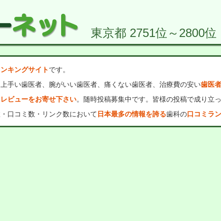
東京都 2751位～2800位
ランキングサイト
です。
、上手い歯医者、腕がいい歯医者、痛くない歯医者、治療費の安い
歯医
・レビューをお寄せ下さい
。随時投稿募集中です。皆様の投稿で成り立
数・口コミ数・リンク数において
日本最多の情報を誇る
歯科の
口コミラ