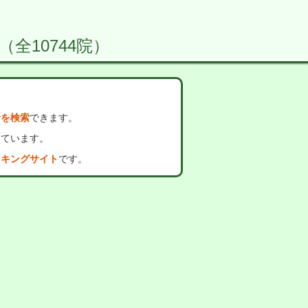
 （全10744院）
者を検索
できます。
っています。
ンキングサイト
です。