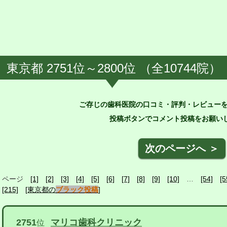
東京都 2751位～2800位 （全10744院）
ご存じの歯科医院の口コミ・評判・レビュー
投稿ボタンでコメント投稿をお願いし
次のページへ ＞
ページ
[1]
[2]
[3]
[4]
[5]
[6]
[7]
[8]
[9]
[10]
…
[54]
[5
[215]
[東京都の
ブラック投稿
]
2751
マリコ歯科クリニック
位