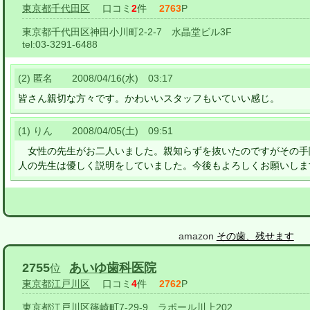
東京都千代田区
口コミ
2
件
2763
P
東京都千代田区神田小川町2-2-7 水晶堂ビル3F
tel:
03-3291-6488
(2) 匿名 2008/04/16(水) 03:17
皆さん親切な方々です。かわいいスタッフもいていい感じ。
(1) りん 2008/04/05(土) 09:51
女性の先生がお二人いました。親知らずを抜いたのですがその手
人の先生は優しく説明をしていました。今後もよろしくお願いしま
amazon
その歯、残せます
2755
あいゆ歯科医院
位
東京都江戸川区
口コミ
4
件
2762
P
東京都江戸川区篠崎町7-29-9 ラポール川上202