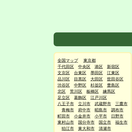
全国マップ
東京都
千代田区
中央区
港区
新宿区
文京区
台東区
墨田区
江東区
品川区
目黒区
大田区
世田谷区
渋谷区
中野区
杉並区
豊島区
北区
荒川区
板橋区
練馬区
足立区
葛飾区
江戸川区
八王子市
立川市
武蔵野市
三鷹市
青梅市
府中市
昭島市
調布市
町田市
小金井市
小平市
日野市
東村山市
国分寺市
国立市
福生市
狛江市
東大和市
清瀬市