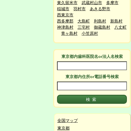
東久留米市
武蔵村山市
多摩市
稲城市
羽村市
あきる野市
西東京市
西多摩郡
大島町
利島村
新島村
神津島村
三宅村
御蔵島村
八丈町
青ヶ島村
小笠原村
東京都
内
歯科医院名or法人名検索
東京都
内
住所or電話番号検索
全国マップ
東京都