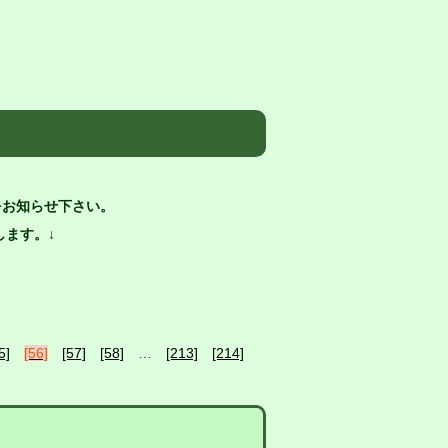
をお知らせ下さい。
ます。↓
5]
[56]
[57]
[58]
…
[213]
[214]