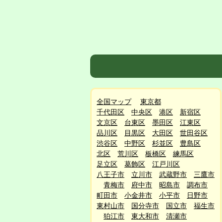
全国マップ
東京都
千代田区
中央区
港区
新宿区
文京区
台東区
墨田区
江東区
品川区
目黒区
大田区
世田谷区
渋谷区
中野区
杉並区
豊島区
北区
荒川区
板橋区
練馬区
足立区
葛飾区
江戸川区
八王子市
立川市
武蔵野市
三鷹市
青梅市
府中市
昭島市
調布市
町田市
小金井市
小平市
日野市
東村山市
国分寺市
国立市
福生市
狛江市
東大和市
清瀬市