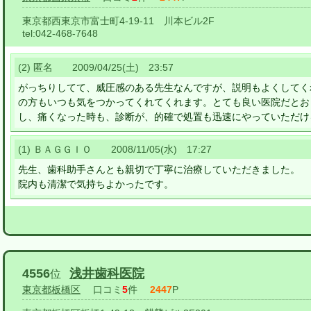
東京都西東京市富士町4-19-11 川本ビル2F
tel:
042-468-7648
(2) 匿名 2009/04/25(土) 23:57
がっちりしてて、威圧感のある先生なんですが、説明もよくしてく
の方もいつも気をつかってくれてくれます。とても良い医院だとお
し、痛くなった時も、診断が、的確で処置も迅速にやっていただけ
(1) ＢＡＧＧＩＯ 2008/11/05(水) 17:27
先生、歯科助手さんとも親切で丁寧に治療していただきました。
院内も清潔で気持ちよかったです。
4556
浅井歯科医院
位
東京都板橋区
口コミ
5
件
2447
P