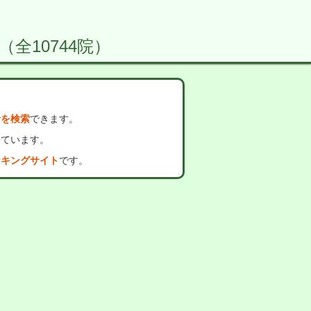
 （全10744院）
者を検索
できます。
っています。
ンキングサイト
です。