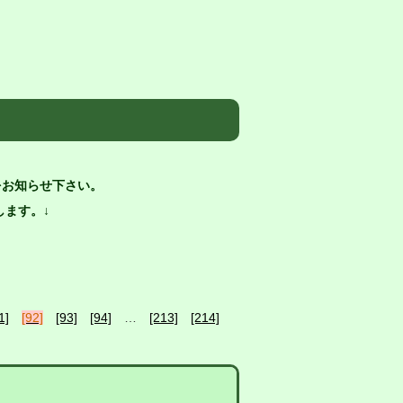
をお知らせ下さい。
ます。↓
1]
[92]
[93]
[94]
…
[213]
[214]