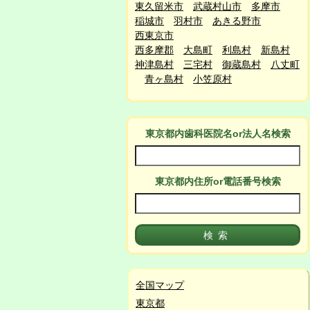
東久留米市
武蔵村山市
多摩市
稲城市
羽村市
あきる野市
西東京市
西多摩郡
大島町
利島村
新島村
神津島村
三宅村
御蔵島村
八丈町
青ヶ島村
小笠原村
東京都
内
歯科医院名or法人名検索
東京都
内
住所or電話番号検索
全国マップ
東京都