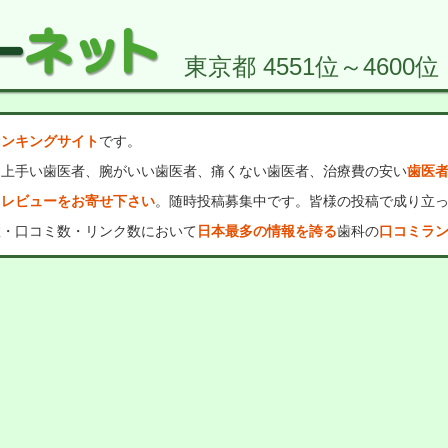
東京都 4551位～4600位
ランキングサイト
です。
、上手い歯医者、腕がいい歯医者、痛くない歯医者、治療費の安い
歯医
・レビューをお寄せ下さい
。随時投稿募集中です。皆様の投稿で成り立
数・口コミ数・リンク数において
日本最多の情報を誇る
歯科の
口コミラ