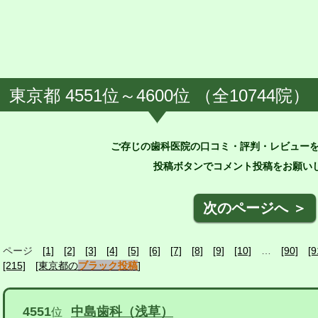
東京都 4551位～4600位 （全10744院）
ご存じの歯科医院の口コミ・評判・レビュー
投稿ボタンでコメント投稿をお願いし
次のページへ ＞
ページ
[1]
[2]
[3]
[4]
[5]
[6]
[7]
[8]
[9]
[10]
…
[90]
[9
[215]
[東京都の
ブラック投稿
]
4551
中島歯科（浅草）
位