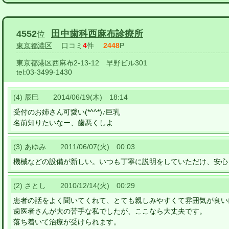
4552
田中歯科西麻布診療所
位
東京都港区
口コミ
4
件
2448
P
東京都港区西麻布2-13-12 早野ビル301
tel:
03-3499-1430
(4) 辰巳 2014/06/19(木) 18:14
受付のお姉さん可愛い(*^^*)♪巨乳
名前知りたいなー、歯悪くしよ
(3) あゆみ 2011/06/07(火) 00:03
機械などの設備が新しい。いつも丁寧に説明をしていただけ、安心
(2) さとし 2010/12/14(火) 00:29
患者の話をよく聞いてくれて、とても親しみやすくて雰囲気が良い
歯医者さんが大の苦手な私でしたが、ここなら大丈夫です。
落ち着いて治療が受けられます。