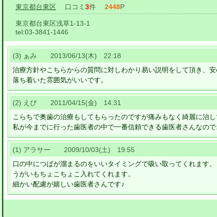
東京都台東区
口コミ
3
件
2448
P
東京都台東区浅草1-13-1
tel:
03-3841-1446
(3) ぁみ 2013/06/13(木) 22:18
治療方針やこちらからの質問に対しわかり易い説明をして頂き、安
落ち着いた雰囲気がいいです。
(2) えび 2011/04/15(金) 14:31
こらちで奥歯の治療もしてもらったのですが痛みもなく綺麗に治し
私が今までに行った歯医者の中で一番信頼できる歯医者さんなので
(1) アラサー 2009/10/03(土) 19:55
口の中につばが溜まるのをいいタイミングで吸い取ってくれます。
うがいもちょこちょこ入れてくれます。
細かい配慮が嬉しい歯医者さんです♪