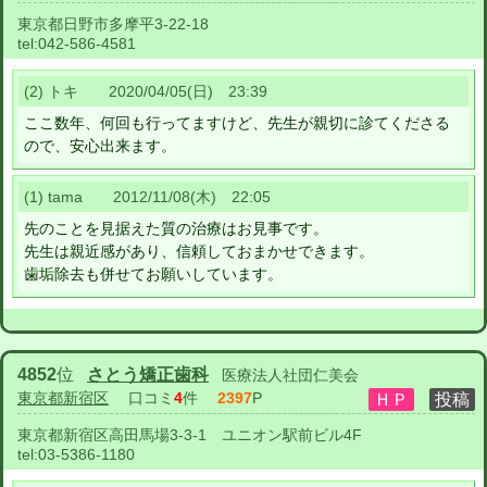
東京都日野市多摩平3-22-18
tel:
042-586-4581
(2) トキ 2020/04/05(日) 23:39
ここ数年、何回も行ってますけど、先生が親切に診てくださる
ので、安心出来ます。
(1) tama 2012/11/08(木) 22:05
先のことを見据えた質の治療はお見事です。
先生は親近感があり、信頼しておまかせできます。
歯垢除去も併せてお願いしています。
4852
位
さとう矯正歯科
医療法人社団仁美会
東京都新宿区
口コミ
4
件
2397
P
東京都新宿区高田馬場3-3-1 ユニオン駅前ビル4F
tel:
03-5386-1180