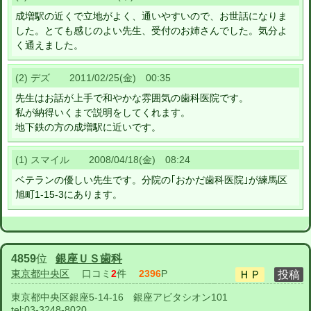
成増駅の近くで立地がよく、通いやすいので、お世話になりま
した。とても感じのよい先生、受付のお姉さんでした。気分よ
く通えました。
(2) デズ 2011/02/25(金) 00:35
先生はお話が上手で和やかな雰囲気の歯科医院です。
私が納得いくまで説明をしてくれます。
地下鉄の方の成増駅に近いです。
(1) スマイル 2008/04/18(金) 08:24
ベテランの優しい先生です。分院の｢おかだ歯科医院｣が練馬区
旭町1-15-3にあります。
4859
位
銀座ＵＳ歯科
東京都中央区
口コミ
2
件
2396
P
東京都中央区銀座5-14-16 銀座アビタシオン101
tel:
03-3248-8020