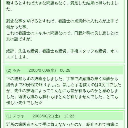
断するとすれば大きな問題もなく、満足した結果は得られまし
た。
残念な事を挙げるとすれば、看護士の点滴針の入れ方が上手で
無かった事。
これは看護士のスキルの問題なので、口腔外科の良し悪しとは
別の話ですが。
総評、先生も親切、看護士も親切、手術スタッフも親切、オス
スメします。
(2) るみ 2008/07/09(水) 00:25
下の親知らずの抜歯をしました。丁寧で終始痛み無く麻酔から
縫合まで30分程で終りました。親しらずを抜くのは3度目でした
が、先生の技術によってこんなにも差が有るものかと感心しま
した。術後も痛みも腫れもほとんど有りませんでした。とても
優しい先生でした☆
(1) テツヤ 2008/06/21(土) 13:23
近所の歯医者さんで手に負えなかったのか、紹介されて虫歯に