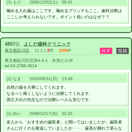
(1) もり 2006/12/02(土) 00:41
噛める入れ歯はここです。噛めるブリッチもここ。歯科治療は
ここしか考えられないです。ポイント低いのはなぜ？？
4857
位
よしだ歯科クリニック
東京都品川区
口コミ
2
件
2396
P
東京都品川区荏原4-4-1 水清ビル2F
tel:
03-3788-4614
(2) なま 2020/08/31(月) 23:49
自然の歯を大事にしてくれます。
なるべく痛くしないように治療してくれます。
国立大出の先生なので治療レベルも安心です。
(1) めい 2008/12/17(水) 02:25
友人から「おすすめの歯医者」と聞いてはいましたが、歯医者
さんに行くのを敬遠していましたが・・、歯茎が腫れて堪らな