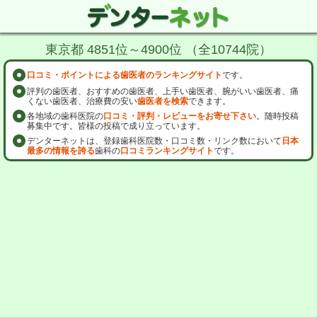
東京都 4851位～4900位 （全10744院）
口コミ・ポイントによる歯医者のランキングサイト
です。
評判の歯医者、おすすめの歯医者、上手い歯医者、腕がいい歯医者、痛
くない歯医者、治療費の安い
歯医者を検索
できます。
各地域の歯科医院の
口コミ・評判・レビューをお寄せ下さい
。随時投稿
募集中です。皆様の投稿で成り立っています。
デンターネットは、登録歯科医院数・口コミ数・リンク数において
日本
最多の情報を誇る
歯科の
口コミランキングサイト
です。