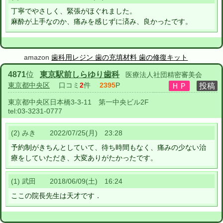
丁寧でやさしく、緊張がほぐれました。
麻酔が上手なのか、痛みを感じずに済み、良かったです。
amazon
歯科用レジン 歯の充填材料 歯の修復キット
4871
位
東京駅前しらゆり歯科
医療法人社団精密審美会
東京都中央区
口コミ
2
件
2395
P
東京都中央区日本橋3-3-11 第一中央ビル2F
tel:
03-3231-0777
(2) みき 2022/07/25(月) 23:28
予約制がきちんとしていて、待ち時間もなく、痛みの少ない治
療をしていただき、大変ありがたかったです。
(1) 武田 2018/06/09(土) 16:24
ここの院長先生は天才です．