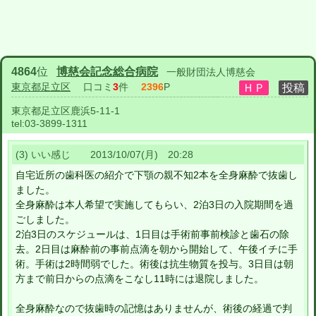
4864
位
博慈会記念総合病院
一般財団法人博慈会
東京都足立区
口コミ
3
件
2396
P
東京都足立区鹿浜5-11-1
tel:
03-3899-1311
(3) いい感じ 2013/10/07(月) 20:28
自宅近所の歯科医の紹介で下顎の親不知2本を全身麻酔で抜歯し
ました。
全身麻酔は本人希望で実施してもらい、2泊3日の入院期間を過
ごしました。
2泊3日のスケジュールは、1日目は手術前事前検診と歯石の除
去。2日目は麻酔前の事前点滴を朝から開始して、午後イチに手
術。手術は2時間弱でした。術後は抗生物質を投与。3日目は朝
方まで前日からの点滴をこなし11時には退院しました。
全身麻酔なので抜歯時の記憶はありませんが、術後の経過で判