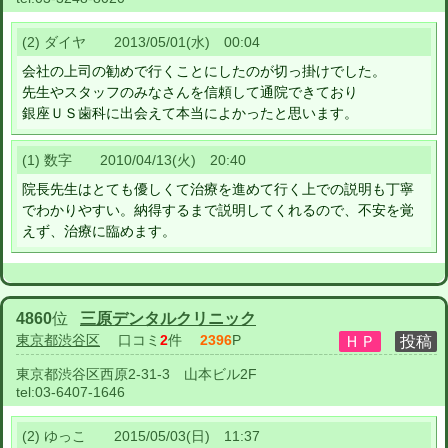
(2) ダイヤ 2013/05/01(水) 00:04
会社の上司の勧めで行くことにしたのが切っ掛けでした。
先生やスタッフのみなさんを信頼して通院できており
銀座ＵＳ歯科に出会えて本当によかったと思います。
(1) 数字 2010/04/13(火) 20:40
院長先生はとても優しくて治療を進めて行く上での説明も丁寧
でわかりやすい。納得するまで説明してくれるので、不安を覚
えず、治療に臨めます。
4860
位
三原デンタルクリニック
東京都渋谷区
口コミ
2
件
2396
P
東京都渋谷区西原2-31-3 山本ビル2F
tel:
03-6407-1646
(2) ゆっこ 2015/05/03(日) 11:37