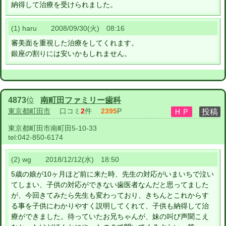
納得して治療を受けられました。
(1) haru 2008/09/30(火) 08:16
審美面を重視した治療をしてくれます。
銀座の割りには安いかもしれません。
4873
位
南町田ファミリー歯科
東京都町田市
口コミ
2
件
2395
P
東京都町田市南町田5-10-33
tel:
042-850-6174
(2) wg 2018/12/12(水) 18:50
5歳の娘が10ヶ月ほど前に来た時、先生の対応がいまいちで泣い
てしまい、子供の対応ができない歯医者なんだと思ってました
が、今回きてみたら先生も変わっており、きちんとこれからす
る事を子供にわかりやすく説明してくれて、子供も納得して治
療ができました。待っていたお兄ちゃんが、妹の叫び声聞こえ