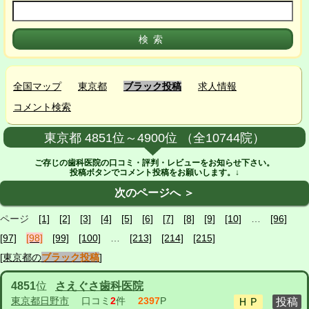
全国マップ
東京都
ブラック投稿
求人情報
コメント検索
東京都 4851位～4900位 （全10744院）
ご存じの歯科医院の口コミ・評判・レビューをお知らせ下さい。
投稿ボタンでコメント投稿をお願いします。↓
次のページへ ＞
ページ
[1]
[2]
[3]
[4]
[5]
[6]
[7]
[8]
[9]
[10]
…
[96]
[97]
[98]
[99]
[100]
…
[213]
[214]
[215]
[東京都の
ブラック投稿
]
4851
位
さえぐさ歯科医院
東京都日野市
口コミ
2
件
2397
P