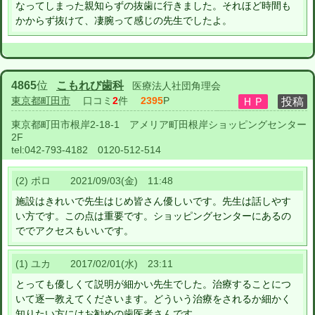
なってしまった親知らずの抜歯に行きました。それほど時間も
かからず抜けて、凄腕って感じの先生でしたよ。
4865
位
こもれび歯科
医療法人社団角理会
東京都町田市
口コミ
2
件
2395
P
東京都町田市根岸2-18-1 アメリア町田根岸ショッピングセンター
2F
tel:
042-793-4182 0120-512-514
(2) ポロ 2021/09/03(金) 11:48
施設はきれいで先生はじめ皆さん優しいです。先生は話しやす
い方です。この点は重要です。ショッピングセンターにあるの
ででアクセスもいいです。
(1) ユカ 2017/02/01(水) 23:11
とっても優しくて説明が細かい先生でした。治療することにつ
いて逐一教えてくださいます。どういう治療をされるか細かく
知りたい方にはお勧めの歯医者さんです。