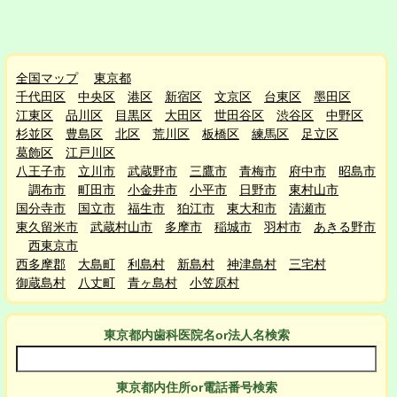
全国マップ
東京都
千代田区
中央区
港区
新宿区
文京区
台東区
墨田区
江東区
品川区
目黒区
大田区
世田谷区
渋谷区
中野区
杉並区
豊島区
北区
荒川区
板橋区
練馬区
足立区
葛飾区
江戸川区
八王子市
立川市
武蔵野市
三鷹市
青梅市
府中市
昭島市
調布市
町田市
小金井市
小平市
日野市
東村山市
国分寺市
国立市
福生市
狛江市
東大和市
清瀬市
東久留米市
武蔵村山市
多摩市
稲城市
羽村市
あきる野市
西東京市
西多摩郡
大島町
利島村
新島村
神津島村
三宅村
御蔵島村
八丈町
青ヶ島村
小笠原村
東京都
内
歯科医院名or法人名検索
東京都
内
住所or電話番号検索