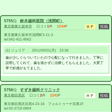
5755
位
鈴木歯科医院（浅間町）
東京都東久留米市
口コミ
1
件
2244
P
東京都東久留米市浅間町3-21-3
tel:
042-421-8562
(1) ジュリア 2011/03/21(月) 23:30
歯が少しぐらついていたので心配になって行きました。丁寧に
説明してくれて、歯を抜かずに治療してもらえました。大変丁
寧で好感がもてました。
5756
位
すずき歯科クリニック
東京都目黒区
口コミ
2
件
2243
P
東京都目黒区目黒4-23-16 フォルトゥーナ目黒1F
tel:
03-3710-0804