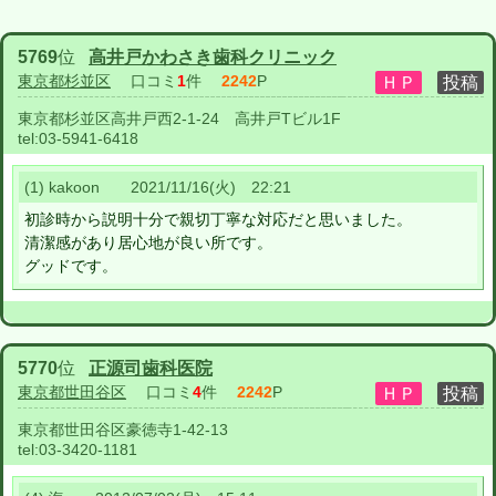
5769
位
高井戸かわさき歯科クリニック
東京都杉並区
口コミ
1
件
2242
P
東京都杉並区高井戸西2-1-24 高井戸Tビル1F
tel:
03-5941-6418
(1) kakoon 2021/11/16(火) 22:21
初診時から説明十分で親切丁寧な対応だと思いました。
清潔感があり居心地が良い所です。
グッドです。
5770
位
正源司歯科医院
東京都世田谷区
口コミ
4
件
2242
P
東京都世田谷区豪徳寺1-42-13
tel:
03-3420-1181