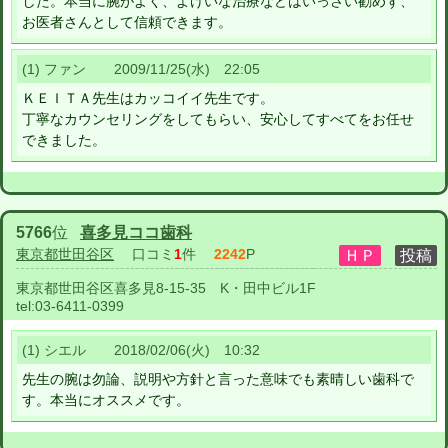
した。本当に腕がよく、よけいな治療などはいっさい勧めず、
お医者さんとして信頼できます。
(1) ファン 2009/11/25(水) 22:05
ＫＥＩＴＡ先生はカッコイイ先生です。
丁寧なカウンセリングをしてもらい、安心してすべてをお任せ
できました。
5766
位
喜多見ココ歯科
東京都世田谷区
口コミ
1
件
2242
P
東京都世田谷区喜多見8-15-35 K・田中ビル1F
tel:
03-6411-0399
(1) シエル 2018/02/06(火) 10:32
先生の腕は勿論、説明や方針と言った意味でも素晴しい歯科で
す。本当にオススメです。