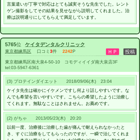
言葉遣いが丁寧で対応はとても誠実そうな先生でした。レント
ゲン撮影をしてその結果を見せながら説明してくれました。治
療は説明通りにしてもらえて満足しています。
5765
位
ケイタデンタルクリニック
東京都練馬区
口コミ
3
件
2242
P
東京都練馬区南大泉4-50-10 コモディイイダ南大泉店3F
tel:
03-5947-6361
(3) プロテインダイエット 2018/09/06(木) 23:04
ケイタ先生は確かにイケメンですし何より話しやすいです。な
んでも希望を言いやすいです。こちらの希望したように治療し
てくれます。無駄なことはされません。お薦めです。
(2) がちゃ 2013/05/23(木) 20:20
以前一度、治療後に治療した歯が痛んで耐えられなかったと
き、すぐに治療をしてもらったのですが、一瞬で治してくれま