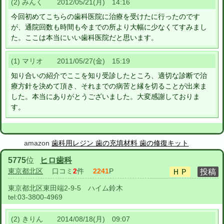
(2) みんく 2012/05/21(月) 14:16
今回初めてこちらの歯科医院に治療を受けたに行ったのです
が、通院回数も時間も今までの所より大幅に少なくてすみまし
た。ここは本当にいい歯科医院だと思います。
(1) マリオ 2011/05/27(金) 15:19
知り合いの紹介でここを知り受診したところ、適切な診断で治
療方針を決めて頂き、それまでの病苦と縁を切ることが出来ま
した。本当にありがとうございました。大変感謝しておりま
す。
amazon
歯科用レジン 歯の充填材料 歯の修復キット
5775
位
ヒロ歯科
東京都北区
口コミ
2
件
2241
P
東京都北区東田端2-9-5 ハイム鈴木
tel:
03-3800-4969
(2) きりん 2014/08/18(月) 09:07