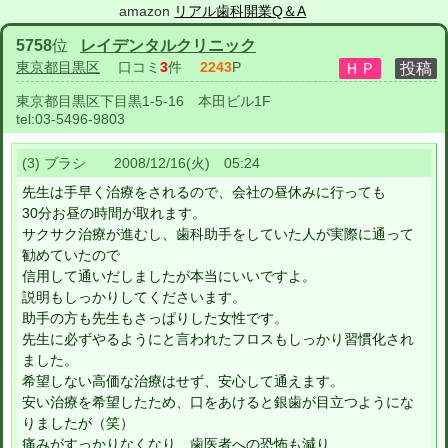
amazon
リアル歯科開業Q＆A
5758
位
レイデンタルクリニック
東京都目黒区
口コミ
3
件
2243
P
東京都目黒区下目黒1-5-16 本田ビル1F
tel:
03-5496-9803
(3) ブラシ 2008/12/16(火) 05:24
先生は手早く治療をされるので、会社の昼休みに行っても
30分お昼の時間が取れます。
サクサク治療が進むし、歯科助手をしていた人が実際に通って
勧めていたので
信用して通いだしましたが本当にいいですよ。
説明もしっかりしてくださいます。
助手の方も先生もさっぱりした女性です。
先生に必ずやるようにと言われたフロスもしっかり習慣化され
ました。
希望しない高価な治療はせず、安心して通えます。
安い治療を希望したため、口をあけると銀歯が目立つようにな
りましたが（笑）
痛みがすっかりなくなり、歯医者への恐怖も減り、