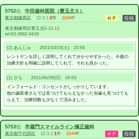
5752
位
中田歯科医院（豊玉北５）
東京都練馬区
口コミ
2
件
2244
P
東京都練馬区豊玉北5-12-11
tel:
03-3992-0418
(2) あんじゅ 2021/10/23(土) 23:55
レントゲンを詳しく説明してくれて分かりやすかった。今後の
治療方針も明確に説明してくれて、それも良かった。
(1) さち 2011/05/29(日) 20:03
インフォームド・コンセントがしっかりしています。
他の歯医者さんでは見つけてもらえなかった虫歯も見つけても
らえて、治療回数も少なくて済みました。
5753
位
半蔵門スマイルライン矯正歯科
東京都千代田区
口コミ
1
件
2244
P