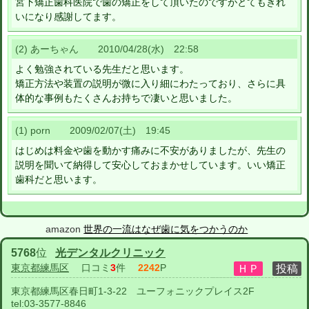
宮下矯正歯科医院で歯の矯正をして頂いたのですがとてもきれ
いになり感謝してます。
(2) あーちゃん 2010/04/28(水) 22:58
よく勉強されている先生だと思います。
矯正方法や装置の説明が微に入り細にわたっており、さらに具
体的な事例もたくさんお持ちで凄いと思いました。
(1) porn 2009/02/07(土) 19:45
はじめは料金や歯を動かす痛みに不安がありましたが、先生の
説明を聞いて納得して安心しておまかせしています。いい矯正
歯科だと思います。
amazon
世界の一流はなぜ歯に気をつかうのか
5768
位
光デンタルクリニック
東京都練馬区
口コミ
3
件
2242
P
東京都練馬区春日町1-3-22 ユーフォニックプレイス2F
tel:
03-3577-8846