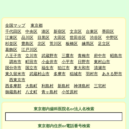
全国マップ
東京都
千代田区
中央区
港区
新宿区
文京区
台東区
墨田区
江東区
品川区
目黒区
大田区
世田谷区
渋谷区
中野区
杉並区
豊島区
北区
荒川区
板橋区
練馬区
足立区
葛飾区
江戸川区
八王子市
立川市
武蔵野市
三鷹市
青梅市
府中市
昭島市
調布市
町田市
小金井市
小平市
日野市
東村山市
国分寺市
国立市
福生市
狛江市
東大和市
清瀬市
東久留米市
武蔵村山市
多摩市
稲城市
羽村市
あきる野市
西東京市
西多摩郡
大島町
利島村
新島村
神津島村
三宅村
御蔵島村
八丈町
青ヶ島村
小笠原村
東京都
内
歯科医院名or法人名検索
東京都
内
住所or電話番号検索