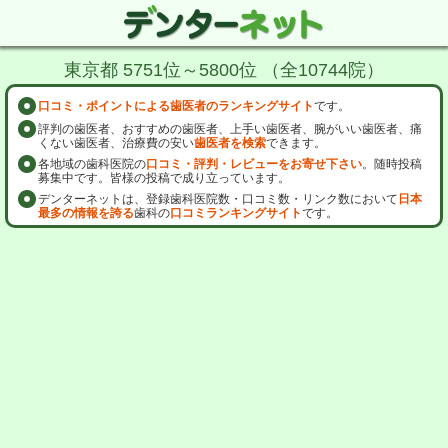
東京都 5751位～5800位 （全10744院）
口コミ・ポイントによる歯医者のランキングサイト
です。
評判の歯医者、おすすめの歯医者、上手い歯医者、腕がいい歯医者、痛
くない歯医者、治療費の安い
歯医者を検索
できます。
各地域の歯科医院の
口コミ・評判・レビューをお寄せ下さい
。随時投稿
募集中です。皆様の投稿で成り立っています。
デンターネットは、登録歯科医院数・口コミ数・リンク数において
日本
最多の情報を誇る
歯科の
口コミランキングサイト
です。