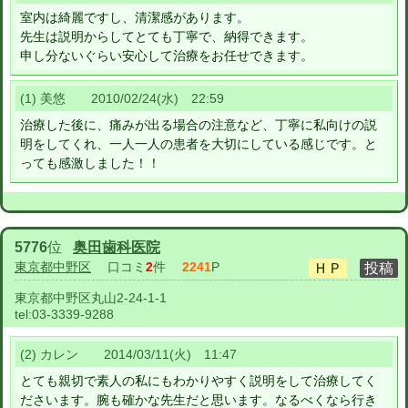
室内は綺麗ですし、清潔感があります。
先生は説明からしてとても丁寧で、納得できます。
申し分ないぐらい安心して治療をお任せできます。
(1) 美悠 2010/02/24(水) 22:59
治療した後に、痛みが出る場合の注意など、丁寧に私向けの説
明をしてくれ、一人一人の患者を大切にしている感じです。と
っても感激しました！！
5776
位
奥田歯科医院
東京都中野区
口コミ
2
件
2241
P
東京都中野区丸山2-24-1-1
tel:
03-3339-9288
(2) カレン 2014/03/11(火) 11:47
とても親切で素人の私にもわかりやすく説明をして治療してく
ださいます。腕も確かな先生だと思います。なるべくなら行き