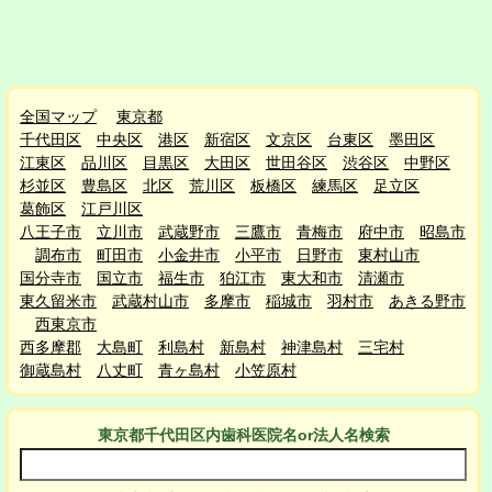
全国マップ
東京都
千代田区
中央区
港区
新宿区
文京区
台東区
墨田区
江東区
品川区
目黒区
大田区
世田谷区
渋谷区
中野区
杉並区
豊島区
北区
荒川区
板橋区
練馬区
足立区
葛飾区
江戸川区
八王子市
立川市
武蔵野市
三鷹市
青梅市
府中市
昭島市
調布市
町田市
小金井市
小平市
日野市
東村山市
国分寺市
国立市
福生市
狛江市
東大和市
清瀬市
東久留米市
武蔵村山市
多摩市
稲城市
羽村市
あきる野市
西東京市
西多摩郡
大島町
利島村
新島村
神津島村
三宅村
御蔵島村
八丈町
青ヶ島村
小笠原村
東京都千代田区
内
歯科医院名or法人名検索