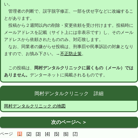
い。
管理者の判断で、誤字脱字修正、一部を伏せ字などに改編するこ
とがあります。
投稿から２週間以内の削除・変更依頼を受け付けます。投稿時に
メールアドレスを記載（サイト上には非表示です）し、そのメール
アドレスから依頼されたもののみ、対応致します。
なお、同業者の嫌がらせ投稿は、刑事罰や民事訴訟の対象となり
ますので、お慎み下さい。→
不正防止策
。
この投稿は、
岡村デンタルクリニックに届くもの（メール）では
ありません。
デンターネットに掲載されるものです。
岡村デンタルクリニック 詳細
岡村デンタルクリニック の地図
次のページへ ＞
ページ
[1]
[2]
[3]
[4]
[5]
[6]
[7]