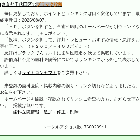
[東京都千代田区の
ブラック投稿
]
毎日更新しており、ポイントとランキングは日々変化しています。最
終更新日：2026/08/07。
「ＨＰ」ボタンを押すと、各歯科医院のホームページが別ウィンドウ
に表示されます。（＋１ポイント）
「投稿」ボタンを押して、評判・レビュー・おすすめ情報・悪評をお
寄せ下さい。（＋２００／－４００ポイント）
悪評は
ブラックでんリスト
に歯科医院名を伏せて掲載しています。
評価資料不足の歯科医院等についてはランキングから外して表示して
います。
詳しくは
サイトコンセプト
をご参照下さい。
未登録の歯科医院・掲載内容の誤り・リンク切れなどありましたら、
お知らせ下さい。
ホームページを開設・移設されてリンクご希望の方も、お知らせ下さ
い。（掲載は無料です）
→
歯科医院情報 追加・修正・削除
トータルアクセス数: 760923941