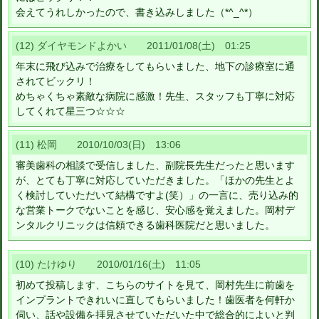
会えてうれしかったので、書き込みしました（*^_^*）
(12) ダイヤモンドよかい 2011/01/08(土) 01:25
年末に飛び込みで治療をしてもらいました、地下の診療室に通
されてビックリ！
めちゃくちゃ素敵な病院に感激！先生、スタッフも丁寧に対応
してくれて星三つ☆☆☆
(11) 松岡 2010/10/03(日) 13:06
審美歯科の相談で受信しました、副院長先生だったと思います
が、とても丁寧に対応していただきました。「ほかの先生とよ
く検討していただいて結構ですよ(笑）」の一言に、売り込み的
な営業トークでないことを感じ、安心感を覚えました。岡村デ
ンタルクリニックは信頼できる歯科医院だと思いました。
(10) たけゆり 2010/01/16(土) 11:05
初めて投稿します、こちらのサイトを見て、岡村先生に前歯を
インプラントできれいに直してもらいました！歯医者を何軒か
伺い、話や設備を拝見させていただいた中で総合的によいと判