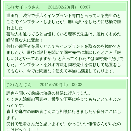
(14) サイトウさん 2012/02/20(月) 00:07
世田谷、渋谷で手広くインプラント専門と言っている先生のと
ころでインプラントしましたが、痛い思いをしたのに感染で腫
れました……
芸能人も通ってると自慢している理事長先生は、腫れてもめた
瞬間嫌な人に変貌！
何軒か歯医者を周りどこでもインプラントを取るのを勧めてき
ましたが、最後に評判を聞いて岡村先生に相談したところ「厳
しいけどやってみますか!!」と言ってくれたのは岡村先生だけで
した。インプラントを残す方法を岡村先生を信頼して処置をし
てもらい、今では問題なく使えて本当に感謝しております。
(13) ななさん 2011/07/02(土) 00:02
評判を聞いて前歯の治療の相談に行きました。
たくさん治療の写真や、模型で丁寧に答えてもらいとてもよか
ったです。
青山や麻布の歯医者さんにも相談に行きましたが多分ここにし
ます。
受付で患者さんだと思いますが、かっこいい俳優さんがいたの
にはビックリ！！