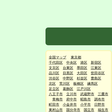
全国マップ
東京都
千代田区
中央区
港区
新宿区
文京区
台東区
墨田区
江東区
品川区
目黒区
大田区
世田谷区
渋谷区
中野区
杉並区
豊島区
北区
荒川区
板橋区
練馬区
足立区
葛飾区
江戸川区
八王子市
立川市
武蔵野市
三鷹市
青梅市
府中市
昭島市
調布市
町田市
小金井市
小平市
日野市
東村山市
国分寺市
国立市
福生市