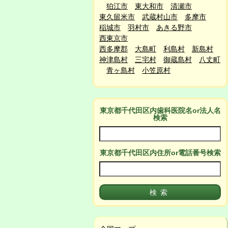
狛江市
東大和市
清瀬市
東久留米市
武蔵村山市
多摩市
稲城市
羽村市
あきる野市
西東京市
西多摩郡
大島町
利島村
新島村
神津島村
三宅村
御蔵島村
八丈町
青ヶ島村
小笠原村
東京都千代田区
内
歯科医院名or法人名
検索
東京都千代田区
内
住所or電話番号検索