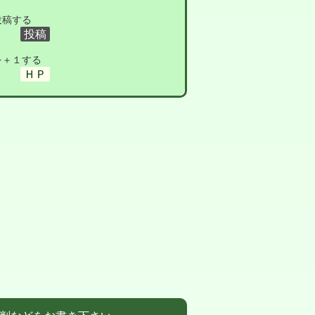
投稿する
を＋１する