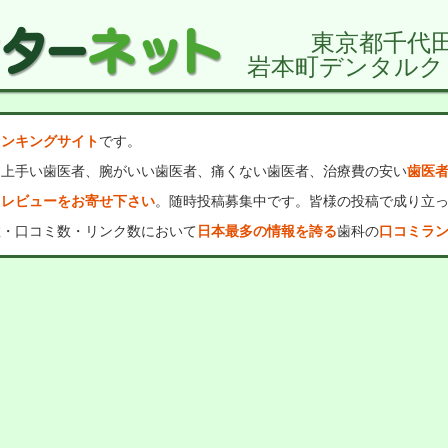
東京都千代
岩本町デンタルク
ランキングサイト
です。
、上手い歯医者、腕がいい歯医者、痛くない歯医者、治療費の安い
歯医
・レビューをお寄せ下さい
。随時投稿募集中です。皆様の投稿で成り立
数・口コミ数・リンク数において
日本最多の情報を誇る
歯科の
口コミラ