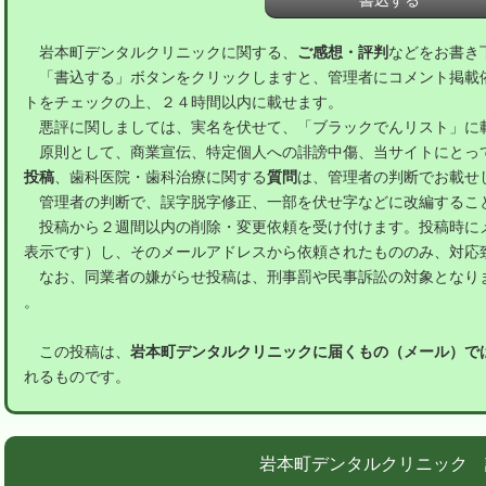
岩本町デンタルクリニックに関する、
ご感想・評判
などをお書き
「書込する」ボタンをクリックしますと、管理者にコメント掲載
トをチェックの上、２４時間以内に載せます。
悪評に関しましては、実名を伏せて、「ブラックでんリスト」に
原則として、商業宣伝、特定個人への誹謗中傷、当サイトにとっ
投稿
、歯科医院・歯科治療に関する
質問
は、管理者の判断でお載せ
管理者の判断で、誤字脱字修正、一部を伏せ字などに改編するこ
投稿から２週間以内の削除・変更依頼を受け付けます。投稿時に
表示です）し、そのメールアドレスから依頼されたもののみ、対応
なお、同業者の嫌がらせ投稿は、刑事罰や民事訴訟の対象となり
。
この投稿は、
岩本町デンタルクリニックに届くもの（メール）で
れるものです。
岩本町デンタルクリニック 