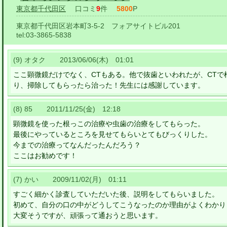
東京都千代田区
口コミ
9
件
5800
P
東京都千代田区岩本町3-5-2 フォアサイトビル201
tel:
03-3865-5838
(9) オタク 2013/06/06(木) 01:01
ここ顕微鏡だけでなく、CTもある。他で抜歯といわれたが、CT
り、掃除してもらったら治った！先生には感謝しています。
(8) 85 2011/11/25(金) 12:18
顕微鏡を使った根っこの治療や虫歯の治療をしてもらった。
最後にやっているところを見せてもらいとてもびっくりした。
今までの治療ってなんだったんだろう？
ここはお勧めです！
(7) かい 2009/11/02(月) 01:11
すごく細かく診査していただいた後、説明をしてもらいました。
初めて、自分の口の中がどうしてこうなったのか理由がよくわかり
大変そうですが、頑張って通おうと思います。