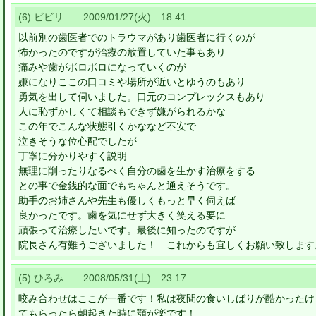
(6) ビビリ 2009/01/27(火) 18:41
以前別の歯医者でのトラウマがあり歯医者に行くのが
怖かったのですが治療の放置していた事もあり
痛みや歯がボロボロになっていくのが
嫌になりここの口コミや場所が近いとゆうのもあり
勇気を出して伺いました。口元のコンプレックスもあり
人に恥ずかしくて相談もできず嫌がられるかな
この年でこんな状態引くかななど不安で
泣きそうな位心配でしたが
丁寧に分かりやすく説明
無理に削ったりなるべく自分の歯を生かす治療をする
との事で金銭的な面でもちゃんと通えそうです。
助手のお姉さんや先生も優しくもっと早く伺えば
良かったです。歯を気にせず大きく笑える要に
頑張って治療したいです。最後に知ったのですが
院長さん有難うございました！ これからも宜しくお願い致します
(5) ひろみ 2008/05/31(土) 23:17
咬み合わせはここが一番です！私は夜間の食いしばりが酷かったけ
てもらったら朝起きた時に顎が楽です！