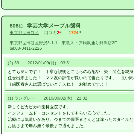
606
学芸大学メープル歯科
位
東京都世田谷区
口コミ
2
件
1724
P
東京都世田谷区野沢3-1-1 東急ストア駒沢通り野沢店2F
tel:
03-3411-2226
(2) 39 2012/01/09(月) 03:31
とても良いです！ 丁寧な説明とこちらの心配や、疑 問点を親身
任せ出来ました！ ママ友の評価が良いので当たりです。 長い間
り歯医者さんは選ばないとデスね！ お勧めですよ！
(1) ラングレー 2010/09/02(木) 21:32
新しくピカピカの歯科医院です。
インフォームド・コンセントをしてもらい安心でした。
治療には気遣いがあり、今までの歯医者さんとは違ったスタイルだ
お陰さまで痛み無く最後まで通えました。