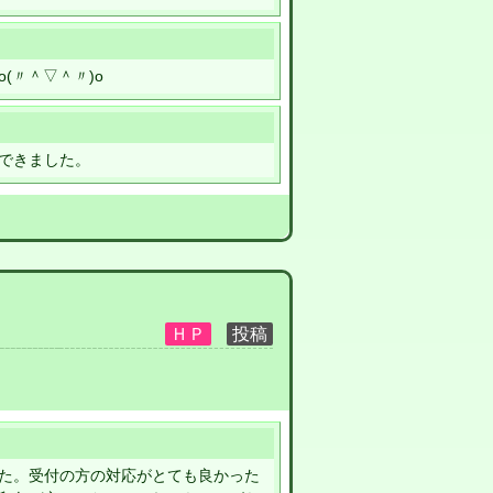
(〃＾▽＾〃)o
できました。
た。受付の方の対応がとても良かった