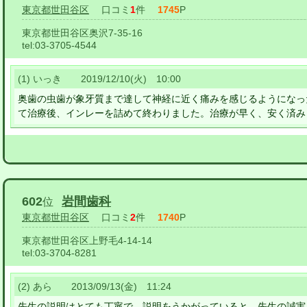
東京都世田谷区
口コミ
1
件
1745
P
東京都世田谷区奥沢7-35-16
tel:
03-3705-4544
(1) いっき 2019/12/10(火) 10:00
奥歯の虫歯が象牙質まで達して神経に近く痛みを感じるようになっ
て治療後、インレーを詰めて終わりました。治療が早く、安く済み
602
岩間歯科
位
東京都世田谷区
口コミ
2
件
1740
P
東京都世田谷区上野毛4-14-14
tel:
03-3704-8281
(2) あら 2013/09/13(金) 11:24
先生の説明はとても丁寧で、説明をうかがっていると、先生の誠実