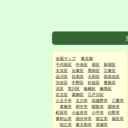
全国マップ
東京都
千代田区
中央区
港区
新宿区
文京区
台東区
墨田区
江東区
品川区
目黒区
大田区
世田谷区
渋谷区
中野区
杉並区
豊島区
北区
荒川区
板橋区
練馬区
足立区
葛飾区
江戸川区
八王子市
立川市
武蔵野市
三鷹市
青梅市
府中市
昭島市
調布市
町田市
小金井市
小平市
日野市
東村山市
国分寺市
国立市
福生市
狛江市
東大和市
清瀬市