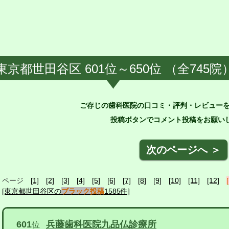
東京都世田谷区 601位～650位 （全745院
ご存じの歯科医院の口コミ・評判・レビュー
投稿ボタンでコメント投稿をお願いし
次のページへ ＞
ページ
[1]
[2]
[3]
[4]
[5]
[6]
[7]
[8]
[9]
[10]
[11]
[12]
[東京都世田谷区の
ブラック投稿
1585件]
601
兵藤歯科医院九品仏診療所
位