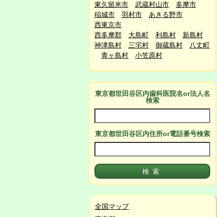
東久留米市
武蔵村山市
多摩市
稲城市
羽村市
あきる野市
西東京市
西多摩郡
大島町
利島村
新島村
神津島村
三宅村
御蔵島村
八丈町
青ヶ島村
小笠原村
東京都世田谷区
内
歯科医院名or法人名
検索
東京都世田谷区
内
住所or電話番号検索
全国マップ