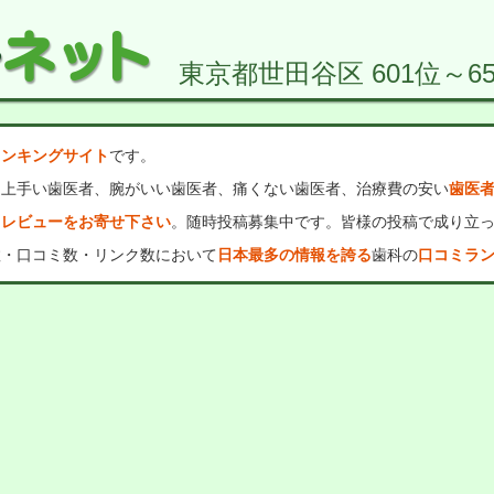
東京都世田谷区 601位～65
ランキングサイト
です。
、上手い歯医者、腕がいい歯医者、痛くない歯医者、治療費の安い
歯医
・レビューをお寄せ下さい
。随時投稿募集中です。皆様の投稿で成り立
数・口コミ数・リンク数において
日本最多の情報を誇る
歯科の
口コミラ