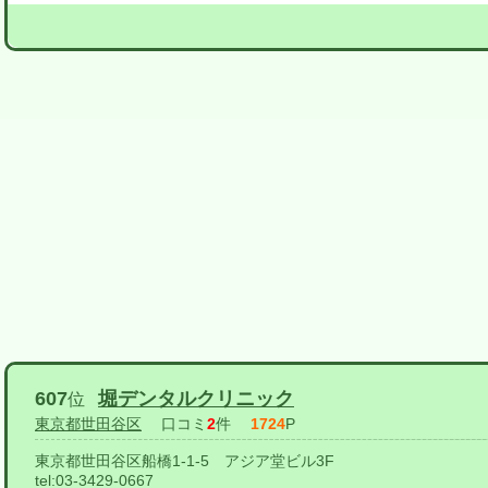
607
堀デンタルクリニック
位
東京都世田谷区
口コミ
2
件
1724
P
東京都世田谷区船橋1-1-5 アジア堂ビル3F
tel:
03-3429-0667