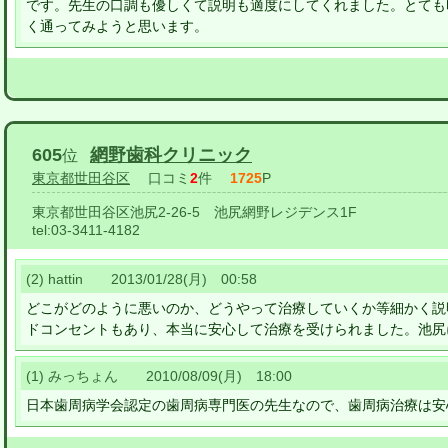
です。先生の口調も優しくて説明も適度にしてくれました。とても
く通ってみようと思います。
605
網野歯科クリニック
位
東京都世田谷区
口コミ
2
件
1725
P
東京都世田谷区池尻2-26-5 池尻網野レジデンス1F
tel:
03-3411-4182
(2) hattin 2013/01/28(月) 00:58
どこがどのように悪いのか、どうやって治療していくか等細かく説
ドコンセントもあり、本当に安心して治療を受けられました。池尻
(1) みっちょん 2010/08/09(月) 18:00
日本歯周病学会認定の歯周病専門医の先生なので、歯周病治療は安