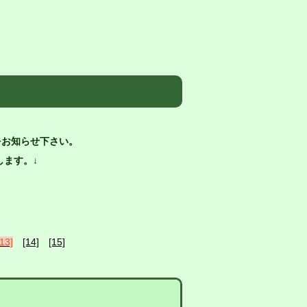
）
をお知らせ下さい。
ます。↓
[13]
[14]
[15]