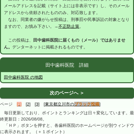
メールアドレスを記載（サイト上には非表示です）し、そのメール
アドレスから依頼されたもののみ、対応致します。
なお、同業者の嫌がらせ投稿は、刑事罰や民事訴訟の対象となり
ますので、お慎み下さい。→
不正防止策
。
この投稿は、
田中歯科医院に届くもの（メール）ではありませ
ん。
デンターネットに掲載されるものです。
田中歯科医院 詳細
田中歯科医院 の地図
次のページへ ＞
ページ
[1]
[2]
[3]
[東京都立川市の
ブラック投稿
]
毎日更新しており、ポイントとランキングは日々変化しています。最
終更新日：2026/08/08。
「ＨＰ」ボタンを押すと、各歯科医院のホームページが別ウィンドウ
に表示されます。（＋１ポイント）