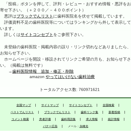
「投稿」ボタンを押して、評判・レビュー・おすすめ情報・悪評をお
寄せ下さい。（＋２００／－４００ポイント）
悪評は
ブラックでんリスト
に歯科医院名を伏せて掲載しています。
評価資料不足の歯科医院等についてはランキングから外して表示して
います。
詳しくは
サイトコンセプト
をご参照下さい。
未登録の歯科医院・掲載内容の誤り・リンク切れなどありましたら、
お知らせ下さい。
ホームページを開設・移設されてリンクご希望の方も、お知らせ下さ
い。（掲載は無料です）
→
歯科医院情報 追加・修正・削除
amazon
やってはいけない歯科治療
トータルアクセス数: 760971621
全国マップ
サイトマップ
サイトコンセプト
全国検索
ベストでんリスト
ブラックでんリスト
歯科リンク集
新着投稿
コメント検索
患者評価
歯科用語集
求人情報
統計情報
バナー広告
メール：
永峰光