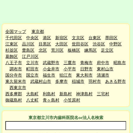
全国マップ
東京都
千代田区
中央区
港区
新宿区
文京区
台東区
墨田区
江東区
品川区
目黒区
大田区
世田谷区
渋谷区
中野区
杉並区
豊島区
北区
荒川区
板橋区
練馬区
足立区
葛飾区
江戸川区
八王子市
立川市
武蔵野市
三鷹市
青梅市
府中市
昭島市
調布市
町田市
小金井市
小平市
日野市
東村山市
国分寺市
国立市
福生市
狛江市
東大和市
清瀬市
東久留米市
武蔵村山市
多摩市
稲城市
羽村市
あきる野市
西東京市
西多摩郡
大島町
利島村
新島村
神津島村
三宅村
御蔵島村
八丈町
青ヶ島村
小笠原村
東京都立川市
内
歯科医院名or法人名検索