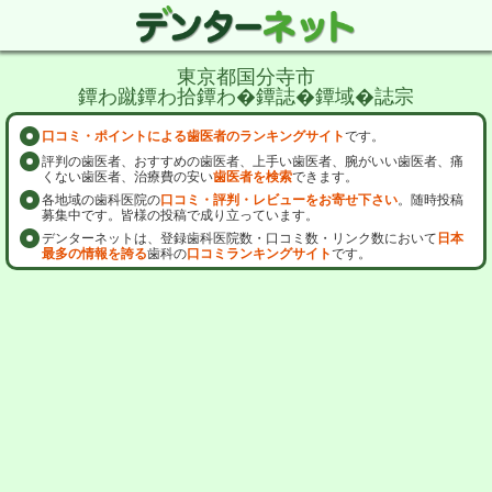
東京都国分寺市
鐔わ蹴鐔わ拾鐔わ�鐔誌�鐔域�誌宗
口コミ・ポイントによる歯医者のランキングサイト
です。
評判の歯医者、おすすめの歯医者、上手い歯医者、腕がいい歯医者、痛
くない歯医者、治療費の安い
歯医者を検索
できます。
各地域の歯科医院の
口コミ・評判・レビューをお寄せ下さい
。随時投稿
募集中です。皆様の投稿で成り立っています。
デンターネットは、登録歯科医院数・口コミ数・リンク数において
日本
最多の情報を誇る
歯科の
口コミランキングサイト
です。