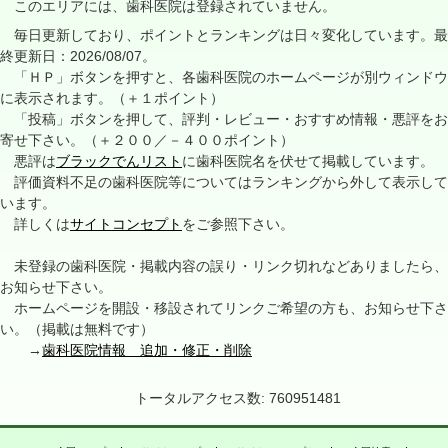
このエリアには、歯科医院は登録されていません。
毎日更新しており、ポイントとランキングは日々変化しています。最
終更新日：2026/08/07。
「ＨＰ」ボタンを押すと、各歯科医院のホームページが別ウィンドウ
に表示されます。（＋１ポイント）
「投稿」ボタンを押して、評判・レビュー・おすすめ情報・悪評をお
寄せ下さい。（＋２００／－４００ポイント）
悪評は
ブラックでんリスト
に歯科医院名を伏せて掲載しています。
評価資料不足の歯科医院等についてはランキングから外して表示して
います。
詳しくは
サイトコンセプト
をご参照下さい。
未登録の歯科医院・掲載内容の誤り・リンク切れなどありましたら、
お知らせ下さい。
ホームページを開設・移設されてリンクご希望の方も、お知らせ下さ
い。（掲載は無料です）
→
歯科医院情報 追加・修正・削除
トータルアクセス数: 760951481