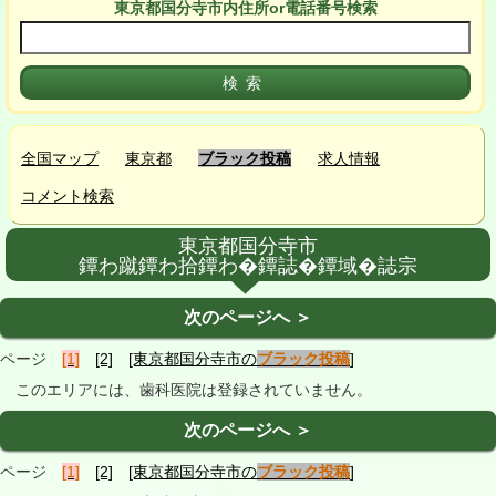
東京都国分寺市
内
住所or電話番号検索
全国マップ
東京都
ブラック投稿
求人情報
コメント検索
東京都国分寺市
鐔わ蹴鐔わ拾鐔わ�鐔誌�鐔域�誌宗
次のページへ ＞
ページ
[1]
[2]
[東京都国分寺市の
ブラック投稿
]
このエリアには、歯科医院は登録されていません。
次のページへ ＞
ページ
[1]
[2]
[東京都国分寺市の
ブラック投稿
]