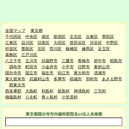
全国マップ
東京都
千代田区
中央区
港区
新宿区
文京区
台東区
墨田区
江東区
品川区
目黒区
大田区
世田谷区
渋谷区
中野区
杉並区
豊島区
北区
荒川区
板橋区
練馬区
足立区
葛飾区
江戸川区
八王子市
立川市
武蔵野市
三鷹市
青梅市
府中市
昭島市
調布市
町田市
小金井市
小平市
日野市
東村山市
国分寺市
国立市
福生市
狛江市
東大和市
清瀬市
東久留米市
武蔵村山市
多摩市
稲城市
羽村市
あきる野市
西東京市
西多摩郡
大島町
利島村
新島村
神津島村
三宅村
御蔵島村
八丈町
青ヶ島村
小笠原村
東京都国分寺市
内
歯科医院名or法人名検索