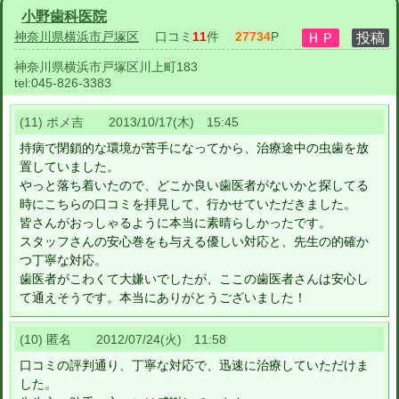
小野歯科医院
神奈川県横浜市戸塚区
口コミ
11
件
27734
P
神奈川県横浜市戸塚区川上町183
tel:
045-826-3383
(11) ポメ吉 2013/10/17(木) 15:45
持病で閉鎖的な環境が苦手になってから、治療途中の虫歯を放
置していました。
やっと落ち着いたので、どこか良い歯医者がないかと探してる
時にこちらの口コミを拝見して、行かせていただきました。
皆さんがおっしゃるように本当に素晴らしかったです。
スタッフさんの安心巻をも与える優しい対応と、先生の的確か
つ丁寧な対応。
歯医者がこわくて大嫌いでしたが、ここの歯医者さんは安心し
て通えそうです。本当にありがとうございました！
(10) 匿名 2012/07/24(火) 11:58
口コミの評判通り、丁寧な対応で、迅速に治療していただけま
した。