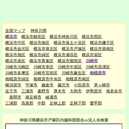
全国マップ
神奈川県
横浜市
横浜市鶴見区
横浜市神奈川区
横浜市西区
横浜市中区
横浜市南区
横浜市保土ケ谷区
横浜市磯子区
横浜市金沢区
横浜市港北区
横浜市戸塚区
横浜市港南区
横浜市旭区
横浜市緑区
横浜市瀬谷区
横浜市栄区
横浜市泉区
横浜市青葉区
横浜市都筑区
川崎市
川崎市川崎区
川崎市幸区
川崎市中原区
川崎市高津区
川崎市多摩区
川崎市宮前区
川崎市麻生区
相模原市
相模原市緑区
相模原市中央区
相模原市南区
横須賀市
平塚市
鎌倉市
藤沢市
小田原市
茅ヶ崎市
逗子市
三浦市
秦野市
厚木市
大和市
伊勢原市
海老名市
座間市
南足柄市
綾瀬市
三浦郡
高座郡
中郡
足柄上郡
足柄下郡
愛甲郡
神奈川県横浜市戸塚区
内
歯科医院名or法人名検索