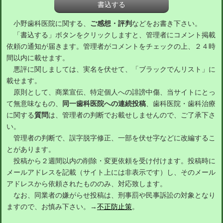
小野歯科医院に関する、
ご感想・評判
などをお書き下さい。
「書込する」ボタンをクリックしますと、管理者にコメント掲載
依頼の通知が届きます。管理者がコメントをチェックの上、２４時
間以内に載せます。
悪評に関しましては、実名を伏せて、「ブラックでんリスト」に
載せます。
原則として、商業宣伝、特定個人への誹謗中傷、当サイトにとっ
て無意味なもの、
同一歯科医院への連続投稿
、歯科医院・歯科治療
に関する
質問
は、管理者の判断でお載せしませんので、ご了承下さ
い。
管理者の判断で、誤字脱字修正、一部を伏せ字などに改編するこ
とがあります。
投稿から２週間以内の削除・変更依頼を受け付けます。投稿時に
メールアドレスを記載（サイト上には非表示です）し、そのメール
アドレスから依頼されたもののみ、対応致します。
なお、同業者の嫌がらせ投稿は、刑事罰や民事訴訟の対象となり
ますので、お慎み下さい。→
不正防止策
。