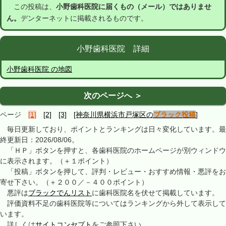
この投稿は、
小野歯科医院に届くもの（メール）ではありませ
ん。
デンターネットに掲載されるものです。
小野歯科医院 詳細
小野歯科医院 の地図
次のページへ ＞
ページ
[1]
[2]
[3]
[神奈川県横浜市戸塚区の
ブラック投稿
]
毎日更新しており、ポイントとランキングは日々変化しています。最
終更新日：2026/08/06。
「ＨＰ」ボタンを押すと、各歯科医院のホームページが別ウィンドウ
に表示されます。（＋１ポイント）
「投稿」ボタンを押して、評判・レビュー・おすすめ情報・悪評をお
寄せ下さい。（＋２００／－４００ポイント）
悪評は
ブラックでんリスト
に歯科医院名を伏せて掲載しています。
評価資料不足の歯科医院等についてはランキングから外して表示して
います。
詳しくは
サイトコンセプト
をご参照下さい。