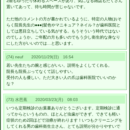
2階もゆったり休めるスペースがあり、気になる雑誌もたくさん
置いてあって、待ち時間が苦じゃないです。
ただ他のコメントの方が書かれているように、特定の人物(おそ
らく院長先生の●●●)髪色やマニキュア？ネイル？が歯科医院と
しては悪目立ちしている気がする。もうそういう時代ではない
のでしょうか。ご年配の方も多いのでもう少し衛生的な身なり
にした方がいいのでは…と思います。
(74) neuf 2020/11/29(日) 16:54
若い先生たちの腕と感じがいい。説明をよくしてくれる。
院長も院長ぶってなくて話しやすい。
受付の人も優しい。ただ大きい人の爪は歯科医院でいいのか
な？
(73) 水芭蕉 2020/03/23(月) 08:03
いつも定期検診のお葉書ありがとうございます。定期検診に通
ってからというものの、ほとんど虫歯ができず、できても軽い
症状のため2回ほどで治療が終わります！いつもクリーニングを
してくれる男の歯科衛生士さん、とても説明が分かりやすいで