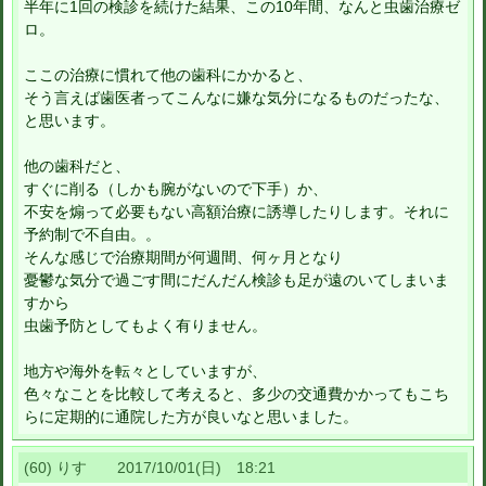
半年に1回の検診を続けた結果、この10年間、なんと虫歯治療ゼ
ロ。
ここの治療に慣れて他の歯科にかかると、
そう言えば歯医者ってこんなに嫌な気分になるものだったな、
と思います。
他の歯科だと、
すぐに削る（しかも腕がないので下手）か、
不安を煽って必要もない高額治療に誘導したりします。それに
予約制で不自由。。
そんな感じで治療期間が何週間、何ヶ月となり
憂鬱な気分で過ごす間にだんだん検診も足が遠のいてしまいま
すから
虫歯予防としてもよく有りません。
地方や海外を転々としていますが、
色々なことを比較して考えると、多少の交通費かかってもこち
らに定期的に通院した方が良いなと思いました。
(60) りす 2017/10/01(日) 18:21