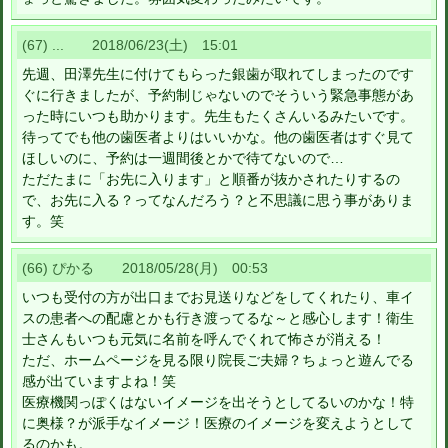
(67) ... 2018/06/23(土) 15:01
先週、田澤先生に付けてもらった銀歯が取れてしまったのです
ぐに行きましたが、予約制じゃないのでそういう緊急事態があ
った時にいつも助かります。先生もたくさんいるみたいです。
待ってでも他の歯医者よりはいいかな。他の歯医者はすぐ見て
ほしいのに、予約は一週間後とかで待てないので…
ただたまに「お先に入ります」と順番が抜かされたりするの
で、お先に入る？ってなんだろう？と不思議に思う事がありま
す。笑
(66) ぴかる 2018/05/28(月) 00:53
いつも受付の方が出口までお見送りなどをしてくれたり、車イ
スの患者への配慮とかも行き渡ってるな～と感心します！衛生
士さんもいつも元気に名前を呼んでくれて怖さが消える！
ただ、ホームページを見る限り院長ご夫婦？ちょっと遊んでる
感が出ていますよね！笑
医療機関っぽくはないイメージを出そうとしてるいのかな！特
に奥様？が派手なイメージ！医療のイメージを変えようとして
るのかも。