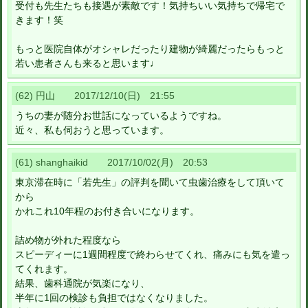
受付も先生たちも接遇が素敵です！気持ちいい気持ちで帰宅で
きます！笑
もっと医院自体がオシャレだったり建物が綺麗だったらもっと
若い患者さんも来ると思います♩
(62) 円山 2017/12/10(日) 21:55
うちの妻が随分お世話になっているようですね。
近々、私も伺おうと思っています。
(61) shanghaikid 2017/10/02(月) 20:53
東京滞在時に「若先生」の評判を聞いて虫歯治療をして頂いて
から
かれこれ10年程のお付き合いになります。
詰め物が外れた程度なら
スピーディーに1週間程度で終わらせてくれ、痛みにも気を遣っ
てくれます。
結果、歯科通院が気楽になり、
半年に1回の検診も負担ではなくなりました。