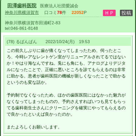
田澤歯科医院
医療法人社団愛誠会
神奈川県横須賀市
口コミ
78
件
22052
P
神奈川県横須賀市田浦町2-83
tel:
046-861-8148
(78) るぱんぱん 2022/10/24(月) 19:53
この前久しぶりに歯が痛くなってしまったため、伺ったとこ
ろ、今時レアなレントゲン室がリニューアルされてるではない
か！やはり海なんですね。兎にも角にも、アナログよりデジタ
ルになったことで、正確に悪いところを診てもらえるのは非常
に助かる。患者が歯科医院の機械が新しくなったことで助かる
というのも変な話か。
予約制でなくなったため、ほかの歯医医院にはなかった魅力が
なくなってしまったものの、予約さえすればいつも見てもらっ
てる歯科衛生士さんにクリーニングを確実にやってもらえるの
で良かったといえば良かったのか。
またよろしくお願いします。