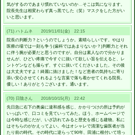
気がするのであまり慣れていないのか…そこは気になります。
院長先生は相変わらず真っ黒でした（笑）マスクをした方がい
いと思います。
(71) ハトムネ 2019/11/01(金) 22:15
院長の判断力？というのでしょうか。素晴らしいです。やはり
医療の場では一刻も争う(歯科ではあまりないか？)判断力とそれ
に伴う腕が必要だと思うのですが。自分は素人なので分かりま
せんが、ひどい疼痛で今すぐに抜いて欲しい旨を伝えると、レ
ントゲンなども撮らず、すぐに抜いてくださいました。その後
は大丈夫ですよ！綺麗に抜けました！など患者の気持ちに寄り
添い安心させてくれるような言葉で落ち着かせてくれる院長。
優しい！ありがとうございます。通います。
(70) 日陰さん 2018/10/15(月) 22:42
先日急に右下の奥歯に違和感を感じ、かかりつけの所は予約が
いっぱいで、口コミを見ていってみた。ほう、ホームページで
は今時な感じだが、いざ訪れてみると歴史を感じる建物。私に
はそちらのがかえってよい。今はオシャレで清潔な歯医者が当
たり前の時代。その時代に逆らって90年、田浦に根付いて培っ