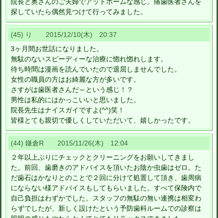
院長と奥さんのご夫婦でアットホームな感じ。痛歯医者さんを
探していたら偶然見つけて行ってみました。
(45) り 2015/12/10(木) 20:37
3ヶ月間お世話になりました。
無駄のないスピーディーな治療に惚れ惚れします。
待ち時間は漫画を読んでいたので退屈しませんでした。
女性の職員の方はお綺麗な方が多いです。
さすがは歯医者さんだ～という感じ！？
男性は私的にはかっこいいと思いました。
院長先生はナイスガイですよ(^^)笑！
皆様とても親切で優しくしていただいて、嬉しかったです。
(44) 鎌倉R 2015/11/26(木) 12:04
２年以上ぶりにチェックとクリーニングをお願いしてきまし
た。前回、歯磨きのアドバイスを頂いたお陰か虫歯はゼロ。た
だ歯石はかなりとのことで２回に分けて処置して頂き、歯周病
にならない様アドバイスもしてもらいました。すべて保険内で
自己負担はわずかでした。スタッフの無駄の無い連携は相変わ
らずでしたが、新しく設けたという予防歯科ルームでの診察は