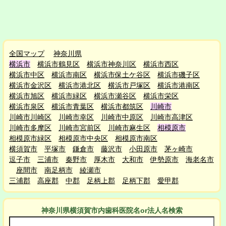
全国マップ
神奈川県
横浜市
横浜市鶴見区
横浜市神奈川区
横浜市西区
横浜市中区
横浜市南区
横浜市保土ケ谷区
横浜市磯子区
横浜市金沢区
横浜市港北区
横浜市戸塚区
横浜市港南区
横浜市旭区
横浜市緑区
横浜市瀬谷区
横浜市栄区
横浜市泉区
横浜市青葉区
横浜市都筑区
川崎市
川崎市川崎区
川崎市幸区
川崎市中原区
川崎市高津区
川崎市多摩区
川崎市宮前区
川崎市麻生区
相模原市
相模原市緑区
相模原市中央区
相模原市南区
横須賀市
平塚市
鎌倉市
藤沢市
小田原市
茅ヶ崎市
逗子市
三浦市
秦野市
厚木市
大和市
伊勢原市
海老名市
座間市
南足柄市
綾瀬市
三浦郡
高座郡
中郡
足柄上郡
足柄下郡
愛甲郡
神奈川県横須賀市
内
歯科医院名or法人名検索