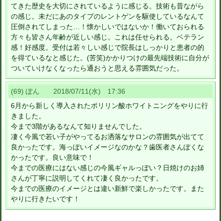
てきた歴史を大切にされているように感じる。技術も昔ながら
の感じ。未だにあのタイプのレントゲンを駆使しているなんて
圧倒されてしまった…！懐かしいではないか！働いておられる
方々も皆さん年齢が近しい感じ。これは任せられる。ベテラン
感！好感度。受付は若々しい感じで院長はしっかりと患者の的
を得ているなと感じた。(苦笑)かかりつけの最先端技術に自分が
ついていけなくなったら通おうと思える雰囲気だった。
(69) ぽん 2018/07/11(水) 17:36
6月から新しく導入されたポリリン酸ホワイトニングをやりに行
きました。
今まで3階があるなんて知りませんでした。
凄く今風で若い子がやってるお洒落なサロンの雰囲気が出てて
良かったです。海っぽいイメージなのかな？歯医者さんぽくな
かったです。良い意味で！
今までの医療にはない感じの今風ギャルっぽい？日焼けのお姉
さんが丁寧に説明してくれて凄く良かったです。
今までの医療のイメージとは違い新鮮で楽しかったです。また
やりに行きたいです！