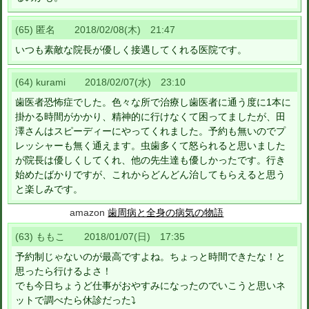
(65) 匿名 2018/02/08(木) 21:47
いつも素敵な院長が優しく接遇してくれる医院です。
(64) kurami 2018/02/07(水) 23:10
歯医者恐怖症でした。色々な所で治療し歯医者に通う度に1本に
掛かる時間がかかり、精神的に行けなくて困ってましたが、田
澤さんはスピーディーにやってくれました。予約も無いのでプ
レッシャーも無く通えます。虫歯多くて怒られると思いました
が院長は優しくしてくれ、他の先生達も優しかったです。行き
始めたばかりですが、これからどんどん治してもらえると思う
と楽しみです。
amazon
歯周病と全身の病気の物語
(63) ももこ 2018/01/07(日) 17:35
予約制じゃないのが最高ですよね。ちょっと時間できたな！と
思ったら行けるよさ！
でも今日ちょうど仕事がおやすみになったのでいこうと思いネ
ットで調べたら休診だった⤵