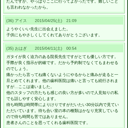
たんですが、やっぱりここに行ってよかったです。難しいこと
も言われなかったから。
(36) アイス 2015/04/25(土) 21:09
ようやくいい先生に出会えました。
子供にもやさしくしてくれてありがとうございます。
(35) おはぎ 2015/04/11(土) 00:54
ガタイが良く迫力のある院長先生ですがとても優しい方です。
手際が良く指示が的確です。だから予約制でなくてもまわせる
のでしょう。
痛かったら言ってね痛くないようにやるからと痛みが走ると一
旦とめてくれます。他の歯科医院は痛いと言っても続行されま
すが…ここは違いました。
他のスタッフの方たちも感じの良い方が多いので人見知りの私
でも話しやすく安心します。
待ち時間は時間帯によりけりですがだいたい30分以内で見てい
ただいています。待ち合い室の本の種類はかなり充実している
ので待ち時間も苦ではありません。
患者さんのことを思ってくれる歯科医院です。