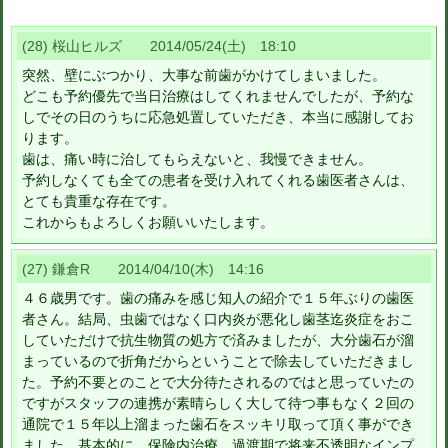
(28) 桜山ヒルズ 2014/05/24(土) 18:10
突然、壁にぶつかり、大事な前歯がかけてしまいました。
どこも予約優先で当日治療はしてくれませんでしたが、予約な
しでその日のうちに応急処置していただき、本当に感謝してお
ります。
歯は、痛い時に治してもらえないと、我慢できません。
予約しなくても全ての患者を受け入れてくれる歯医者さんは、
とても貴重な存在です。
これからもよろしくお願いいたします。
(27) 鎌倉R 2014/04/10(木) 14:16
４６歳男です。歯の痛みを感じ知人の紹介で１５年ぶりの歯医
者さん。結局、虫歯ではなく口内炎が悪化し歯茎迄炎症をおこ
していただけで抗生物質の処方で済みましたが、大分歯石が溜
まっているので折角だからということで除去していただきまし
た。予約不要とのことで大分待たされるのではと思っていたの
ですがスタッフの連携が素晴らしく大して待つ事もなく２回の
通院で１５年以上溜まった歯石をスッキリ取って頂く事ができ
ました。基本的に、保険内治療、過渡期で将来不透明なインプ