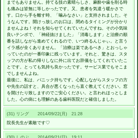
までもありません。持てる技の素晴らしさ、麻酔や歯を削る時
も痛みは皆無に等しかったです。又、患者を気遣う暖かさで
す。口から手を離す時、「噛みなさい」と支持されました。そ
うなんです。開けっ放しのお口は、閉めるタイミングが分かり
ませんよね！それを知らせてくれていたんですね。その小気味
良いテンポで、「神経抜けました」「消毒します」と治療の順
番を話しながら進めてくれるので、いつ終るんじゃぃ。と言う
イラ感が全くありません。「治療は楽であるべき」とおっしゃ
っていたのが一番印象に残っています。それと、驚きは、スタ
ッフの方が私の帰りしなに外に出てお辞儀をしてくれていたこ
とです。とっても気持ち良かったです。サービス業でもそこま
でしませんよね。
最後に、私は、パニック持ちです。心配しながらスタッフの方
や先生の話すと、具合が悪くなったら直ぐ教えてください。窓
を開けたり致しますのでご安心ください。と言われほっとしま
した。心の病にも理解のある歯科医院だと確信しました。
(31) リング 2014/09/22(月) 21:28
院長先生が素敵です♡
(30) しのぶ 2014/09/21(日) 19:11