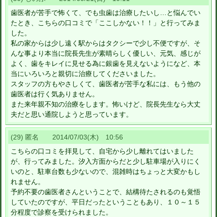
歯医者が苦手で怖くて、でも虫歯は治療したいし…と悩んでい
たとき、こちらの口コミで「ここしかない！！」と行ってみま
した。
私の家からは少し遠く駅からはタクシーで少し不便ですが、そ
んな事より本当に院長先生が素晴らしく優しい、元気、感じが
よく、歯をキレイに見せる為に銀歯を見えないようになど、本
当にいろいろと親切に治療してくださいました。
スタッフの方もやさしくて、歯医者が苦手な私には、もう他の
歯医者は行く気ありません。
また来年親不知の治療をします。怖いけど、院長先生なら大丈
夫だと思い通院しようと思っています。
(29) 匿名 2014/07/03(木) 10:56
こちらの口コミを拝見して、自宅から少し離れてはいました
が、行ってみました。汐入方面からだと少し駐車場が入りにく
いのと、駐車台数も少ないので、混雑時はちょっと大変かもし
れません。
予約不要の歯医者さんということで、結構待たされるのも覚悟
していたのですが、平日だったということもあり、１０～１５
分程度で診察を受けられました。