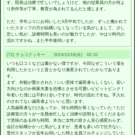
す。院長は治療で忙しいでしょうけど、他の従業員の方が何よ
り所作等が丁寧。教育が為されてるんだと感じます。
ただ、半年ぶりにお伺いした3月中旬でしたが、ずっと働かれて
いたスタッフの方が結構いなくなっている気がしまして、少し
悲しい気が…診療時間も長いのが魅力でしたが、やはり時代の
流れですかね…また半年後伺います。
(72) チョコクッキー 2019/12/18(水) 02:10
いつも口コミなどは書かない僕ですが、今回なぜこういう場を
利用したかというと昔とかなり激変されていたからでありま
す。
まず、外観が驚かされた！いい意味で歯医者らしくない。若い
方向けなのか林家夫妻を彷彿とさせる可愛いビビットピンク！
年老いた僕には不釣り合いですが、時代の流れですね。手入れ
のされてない歯医者よりいいと思います。
人気歯医者なだけあってか、待ち時間が長くなっていた！ただ
診療室の方々が一生懸命忙しなく治療や説明をしてくださるの
で意味のある待ち時間。本当に女性の皆さん安心感変わらず。
会計が結構かかった気がしますが、患者も多いので仕方ない。
受付スタッフが去年お伺いした時と全員フルチェンジしていた