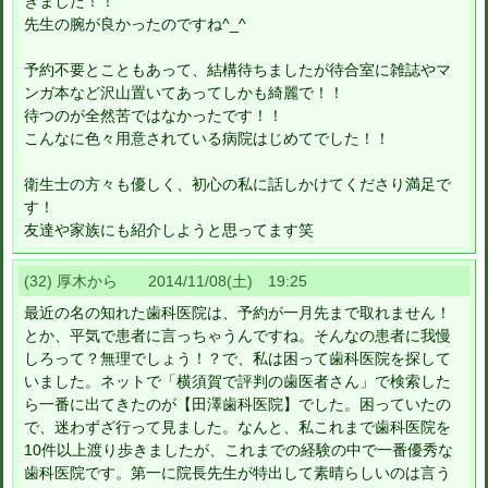
きました！！
先生の腕が良かったのですね^_^
予約不要とこともあって、結構待ちましたが待合室に雑誌やマ
ンガ本など沢山置いてあってしかも綺麗で！！
待つのが全然苦ではなかったです！！
こんなに色々用意されている病院はじめてでした！！
衛生士の方々も優しく、初心の私に話しかけてくださり満足で
す！
友達や家族にも紹介しようと思ってます笑
(32) 厚木から 2014/11/08(土) 19:25
最近の名の知れた歯科医院は、予約が一月先まで取れません！
とか、平気で患者に言っちゃうんですね。そんなの患者に我慢
しろって？無理でしょう！？で、私は困って歯科医院を探して
いました。ネットで「横須賀で評判の歯医者さん」で検索した
ら一番に出てきたのが【田澤歯科医院】でした。困っていたの
で、迷わずざ行って見ました。なんと、私これまで歯科医院を
10件以上渡り歩きましたが、これまでの経験の中で一番優秀な
歯科医院です。第一に院長先生が特出して素晴らしいのは言う