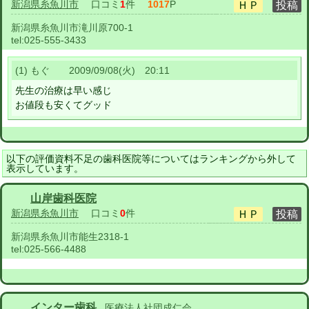
新潟県糸魚川市
口コミ
1
件
1017
P
新潟県糸魚川市滝川原700-1
tel:
025-555-3433
(1) もぐ 2009/09/08(火) 20:11
先生の治療は早い感じ
お値段も安くてグッド
以下の評価資料不足の歯科医院等についてはランキングから外して
表示しています。
山岸歯科医院
新潟県糸魚川市
口コミ
0
件
新潟県糸魚川市能生2318-1
tel:
025-566-4488
インター歯科
医療法人社団成仁会