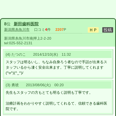
8
位
新田歯科医院
新潟県糸魚川市
口コミ
4
件
2207
P
新潟県糸魚川市南押上2-2-20
tel:
025-552-2131
(4) たつのこ 2014/12/10(水) 11:32
スタッフは明るいし、ちなみ自身ろう者なので手話が出来るス
タッフいるから凄く安全出来ます。丁寧に説明してくれます
(^o^)(^_^)/
(3) 勇琥 2013/08/06(火) 00:20
先生もスタッフの方もとても明るく説明も丁寧です。
治療計画をわかりやすく説明してくれるて、信頼できる歯科医
院です。