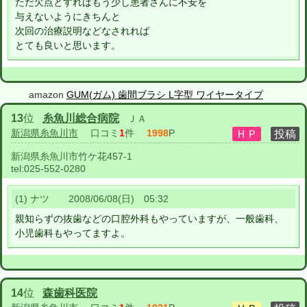
ただ欠点とすればもう少し患者さんに不安を
与えないようにきちんと
次回の治療説明などなされれば
とても良いと思います。
amazon
GUM(ガム) 歯間ブラシ L字型 ワイヤータイプ
13
位
糸魚川総合病院
ＪＡ
新潟県糸魚川市
口コミ
1
件
1998
P
新潟県糸魚川市竹ケ花457-1
tel:
025-552-0280
(1) ナツ 2008/06/08(日) 05:32
親知らずの抜歯などの口腔外科もやっていますが、一般歯科、
小児歯科もやってますよ。
14
位
森歯科医院