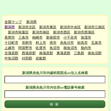
全国マップ
新潟県
新潟市
新潟市北区
新潟市東区
新潟市中央区
新潟市江南区
新潟市秋葉区
新潟市南区
新潟市西区
新潟市西蒲区
長岡市
三条市
柏崎市
新発田市
小千谷市
加茂市
十日町市
見附市
村上市
燕市
糸魚川市
妙高市
五泉市
上越市
阿賀野市
佐渡市
魚沼市
南魚沼市
胎内市
北蒲原郡
西蒲原郡
南蒲原郡
東蒲原郡
三島郡
南魚沼郡
中魚沼郡
刈羽郡
岩船郡
新潟県糸魚川市
内
歯科医院名or法人名検索
新潟県糸魚川市
内
住所or電話番号検索