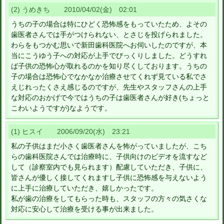
(2) うめきち 2010/04/02(金) 02:01
うちの子の場合は特にひどく恐怖感をもっていたため、よその
歯医者さんでは手がつけられない、とさじを投げられました。
わらをもつかむ思いで新田歯科医院へお伺いしたのですが、本
当にこうゆう子への対応が上手でびっくりしました。どうすれ
ば子供の恐怖心が取れるのかを知り尽くしております。うちの
子の場合は恐怖心でなかなか治療させてくれず見ている私でさ
えじれったくさえ感じるのですが、先生やスタッフさんの上手
な対応のおかげで今ではうちの子は歯医者さんが好き(ちょっと
こわいようですが)なようです。
(1) ヒスイ 2006/09/20(水) 23:21
私の子供はまだ小さく歯医者さんを怖がっていましたが、こち
らの歯科医院さんでは治療時に、子供向けのビデオを流すなど
して（診察室内でも見られます）配慮していただき、子供に、
皆さんが優しく接してくれますし子供に恐怖感を与えないよう
に上手に治療していただき、嬉しかったです。
私が歯の治療をしてもらった時も、スタッフの方々の気さくな
対応に安心して治療を受ける事が出来ました。