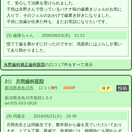
て、安心して治療を受けられました。
子供は永野さんで売っているバナナ味の歯磨きジェルがお気に
入りで、そのジェルのおかげで歯磨き好きになりました。
子供に虫歯が出来た時も、またお世話になりたいです。
(3) 歯痛ちゃん 2006/08/23(水) 21:21
慌てて歯を磨かずに行ったのですが、洗面所にはぶらしが置い
てあり助かりました。
永野歯科矯正歯科医院
の口コミ7件をすべて表示
2
位
月岡歯科医院
新潟県糸魚川市
口コミ
9
件
3009
P
新潟県糸魚川市新鉄1-3-3
tel:
025-553-0828
(9) 同級生 2016/06/21(火) 18:38
月岡先生とは同級生です。数年前から歯を見ていただいており
ます。とても丁寧、親戚で、急患時には、時間外にも関わらず