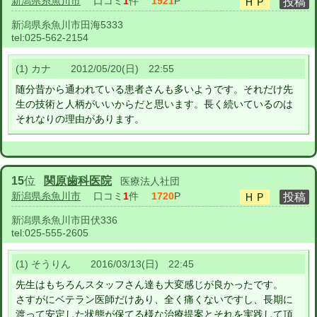
新潟県糸魚川市
口コミ
1
件
1921
P
新潟県糸魚川市田海5333
tel:
025-562-2154
(1) カナ 2012/05/20(日) 22:55
随分昔から通われている患者さんも多いようです。それだけ先
生の技術と人柄がいいからだと思います。長く続いているのは
それなりの理由があります。
15
位
関原歯科医院
医療法人社団
新潟県糸魚川市
口コミ
1
件
1720
P
新潟県糸魚川市田伏336
tel:
025-555-2605
(1) そうりん 2016/03/13(日) 22:45
先生はもちろんスタッフさん達も大変感じが良かったです。
さすがにベテラン医師だけあり、全く痛くないですし、長期に
渡って安定した状態が保てる様な治療提案とそれを実践して頂