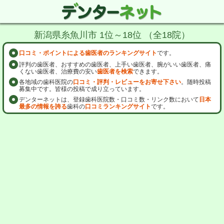
新潟県糸魚川市 1位～18位 （全18院）
口コミ・ポイントによる歯医者のランキングサイト
です。
評判の歯医者、おすすめの歯医者、上手い歯医者、腕がいい歯医者、痛
くない歯医者、治療費の安い
歯医者を検索
できます。
各地域の歯科医院の
口コミ・評判・レビューをお寄せ下さい
。随時投稿
募集中です。皆様の投稿で成り立っています。
デンターネットは、登録歯科医院数・口コミ数・リンク数において
日本
最多の情報を誇る
歯科の
口コミランキングサイト
です。