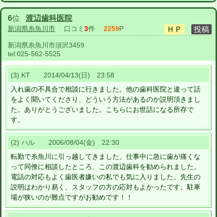
6
位
渡辺歯科医院
新潟県糸魚川市
口コミ
3
件
2259
P
新潟県糸魚川市須沢3459
tel:
025-562-5525
(3) KT 2014/04/13(日) 23:58
入れ歯の不具合で相談に行きました。他の歯科医院と違って話
をよく聞いてくださり、どういう方法があるのか説明頂きまし
た。ありがとうございました。こちらにお世話になる所存で
す。
(2) ハル 2006/08/04(金) 22:30
転勤で糸魚川に引っ越してきました。仕事中に急に歯が痛くな
って同僚に相談したところ、この渡辺歯科を勧められました。
電話の対応もよく歯医者嫌いの私でも気に入りました。先生の
説明はわかり易く、スタッフの方の応対もよかったです。駐車
場が狭いのが難点ですがお勧めです！！