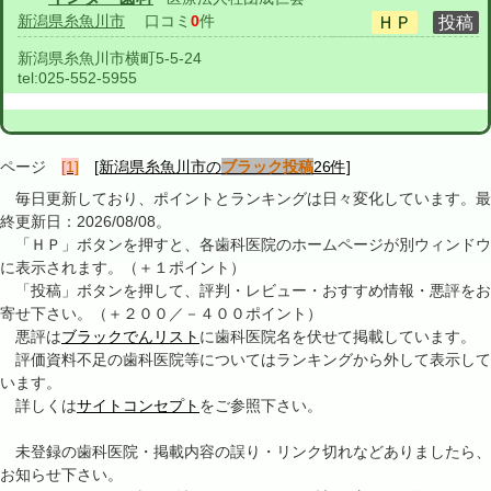
新潟県糸魚川市
口コミ
0
件
新潟県糸魚川市横町5-5-24
tel:
025-552-5955
ページ
[1]
[新潟県糸魚川市の
ブラック投稿
26件]
毎日更新しており、ポイントとランキングは日々変化しています。最
終更新日：2026/08/08。
「ＨＰ」ボタンを押すと、各歯科医院のホームページが別ウィンドウ
に表示されます。（＋１ポイント）
「投稿」ボタンを押して、評判・レビュー・おすすめ情報・悪評をお
寄せ下さい。（＋２００／－４００ポイント）
悪評は
ブラックでんリスト
に歯科医院名を伏せて掲載しています。
評価資料不足の歯科医院等についてはランキングから外して表示して
います。
詳しくは
サイトコンセプト
をご参照下さい。
未登録の歯科医院・掲載内容の誤り・リンク切れなどありましたら、
お知らせ下さい。