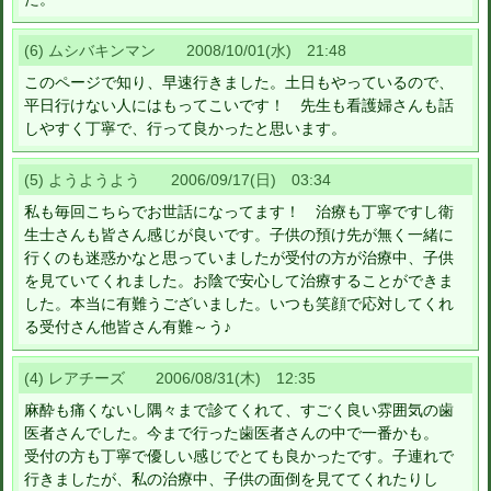
(6) ムシバキンマン 2008/10/01(水) 21:48
このページで知り、早速行きました。土日もやっているので、
平日行けない人にはもってこいです！ 先生も看護婦さんも話
しやすく丁寧で、行って良かったと思います。
(5) ようようよう 2006/09/17(日) 03:34
私も毎回こちらでお世話になってます！ 治療も丁寧ですし衛
生士さんも皆さん感じが良いです。子供の預け先が無く一緒に
行くのも迷惑かなと思っていましたが受付の方が治療中、子供
を見ていてくれました。お陰で安心して治療することができま
した。本当に有難うございました。いつも笑顔で応対してくれ
る受付さん他皆さん有難～う♪
(4) レアチーズ 2006/08/31(木) 12:35
麻酔も痛くないし隅々まで診てくれて、すごく良い雰囲気の歯
医者さんでした。今まで行った歯医者さんの中で一番かも。
受付の方も丁寧で優しい感じでとても良かったです。子連れで
行きましたが、私の治療中、子供の面倒を見ててくれたりし