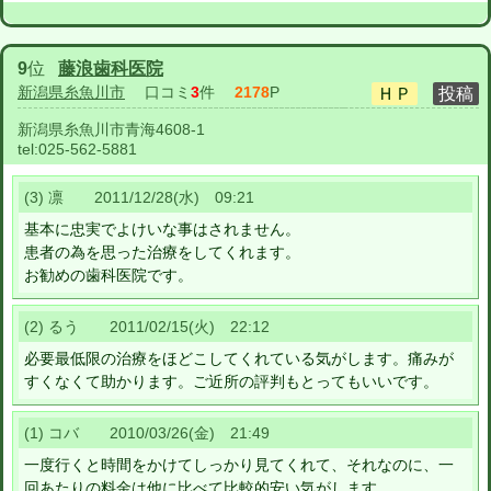
9
位
藤浪歯科医院
新潟県糸魚川市
口コミ
3
件
2178
P
新潟県糸魚川市青海4608-1
tel:
025-562-5881
(3) 凛 2011/12/28(水) 09:21
基本に忠実でよけいな事はされません。
患者の為を思った治療をしてくれます。
お勧めの歯科医院です。
(2) るう 2011/02/15(火) 22:12
必要最低限の治療をほどこしてくれている気がします。痛みが
すくなくて助かります。ご近所の評判もとってもいいです。
(1) コバ 2010/03/26(金) 21:49
一度行くと時間をかけてしっかり見てくれて、それなのに、一
回あたりの料金は他に比べて比較的安い気がします。