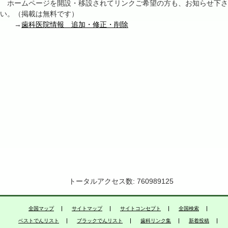
ホームページを開設・移設されてリンクご希望の方も、お知らせ下さ
い。（掲載は無料です）
→
歯科医院情報 追加・修正・削除
トータルアクセス数: 760989125
全国マップ
サイトマップ
サイトコンセプト
全国検索
ベストでんリスト
ブラックでんリスト
歯科リンク集
新着投稿