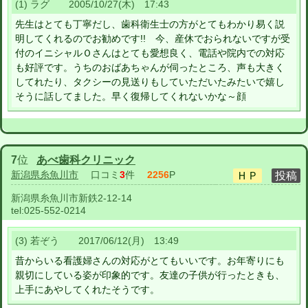
(1) ラグ 2005/10/27(木) 17:43
先生はとても丁寧だし、歯科衛生士の方がとてもわかり易く説
明してくれるのでお勧めです!! 今、産休でおられないですが受
付のイニシャルＯさんはとても愛想良く、電話や院内での対応
も好評です。うちのおばあちゃんが伺ったところ、声も大きく
してれたり、タクシーの見送りもしていただいたみたいで嬉し
そうに話してました。早く復帰してくれないかな～顔
7
位
あべ歯科クリニック
新潟県糸魚川市
口コミ
3
件
2256
P
新潟県糸魚川市新鉄2-12-14
tel:
025-552-0214
(3) 若ぞう 2017/06/12(月) 13:49
昔からいる看護婦さんの対応がとてもいいです。お年寄りにも
親切にしている姿が印象的です。友達の子供が行ったときも、
上手にあやしてくれたそうです。