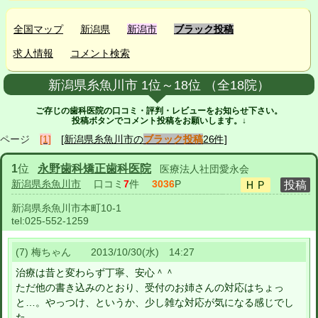
全国マップ
新潟県
新潟市
ブラック投稿
求人情報
コメント検索
新潟県糸魚川市 1位～18位 （全18院）
ご存じの歯科医院の口コミ・評判・レビューをお知らせ下さい。
投稿ボタンでコメント投稿をお願いします。↓
ページ
[1]
[新潟県糸魚川市の
ブラック投稿
26件]
1
位
永野歯科矯正歯科医院
医療法人社団愛永会
新潟県糸魚川市
口コミ
7
件
3036
P
新潟県糸魚川市本町10-1
tel:
025-552-1259
(7) 梅ちゃん 2013/10/30(水) 14:27
治療は昔と変わらず丁寧、安心＾＾
ただ他の書き込みのとおり、受付のお姉さんの対応はちょっ
と…。やっつけ、というか、少し雑な対応が気になる感じでし
た。