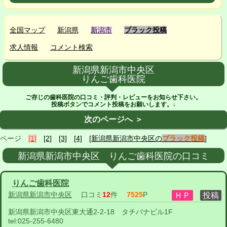
全国マップ
新潟県
新潟市
ブラック投稿
求人情報
コメント検索
新潟県新潟市中央区
りんご歯科医院
ご存じの歯科医院の口コミ・評判・レビューをお知らせ下さい。
投稿ボタンでコメント投稿をお願いします。↓
次のページへ ＞
ページ
[1]
[2]
[3]
[4]
[新潟県新潟市中央区の
ブラック投稿
]
新潟県新潟市中央区 りんご歯科医院の口コミ
りんご歯科医院
新潟県新潟市中央区
口コミ
12
件
7525
P
新潟県新潟市中央区東大通2-2-18 タチバナビル1F
tel:
025-255-6480