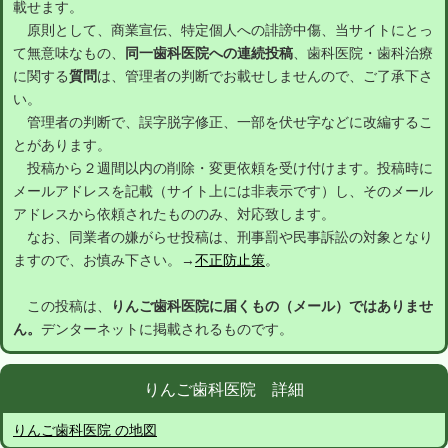
載せます。
原則として、商業宣伝、特定個人への誹謗中傷、当サイトにとっ
て無意味なもの、
同一歯科医院への連続投稿
、歯科医院・歯科治療
に関する
質問
は、管理者の判断でお載せしませんので、ご了承下さ
い。
管理者の判断で、誤字脱字修正、一部を伏せ字などに改編するこ
とがあります。
投稿から２週間以内の削除・変更依頼を受け付けます。投稿時に
メールアドレスを記載（サイト上には非表示です）し、そのメール
アドレスから依頼されたもののみ、対応致します。
なお、同業者の嫌がらせ投稿は、刑事罰や民事訴訟の対象となり
ますので、お慎み下さい。→
不正防止策
。
この投稿は、
りんご歯科医院に届くもの（メール）ではありませ
ん。
デンターネットに掲載されるものです。
りんご歯科医院 詳細
りんご歯科医院 の地図