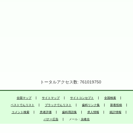
トータルアクセス数: 761019750
全国マップ
サイトマップ
サイトコンセプト
全国検索
ベストでんリスト
ブラックでんリスト
歯科リンク集
新着投稿
コメント検索
患者評価
歯科用語集
求人情報
統計情報
バナー広告
メール：
永峰光