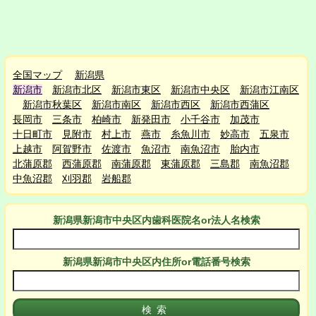
全国マップ
新潟県
新潟市
新潟市北区
新潟市東区
新潟市中央区
新潟市江南区
新潟市秋葉区
新潟市南区
新潟市西区
新潟市西蒲区
長岡市
三条市
柏崎市
新発田市
小千谷市
加茂市
十日町市
見附市
村上市
燕市
糸魚川市
妙高市
五泉市
上越市
阿賀野市
佐渡市
魚沼市
南魚沼市
胎内市
北蒲原郡
西蒲原郡
南蒲原郡
東蒲原郡
三島郡
南魚沼郡
中魚沼郡
刈羽郡
岩船郡
新潟県新潟市中央区
内
歯科医院名or法人名検索
新潟県新潟市中央区
内
住所or電話番号検索