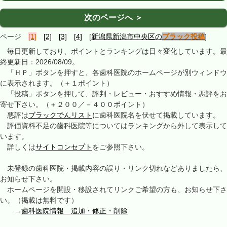
次のページへ ＞
ページ
[1]
[2]
[3]
[4]
[新潟県新潟市中央区の
ブラック投稿
]
毎日更新しており、ポイントとランキングは日々変化しています。最
終更新日：2026/08/09。
「ＨＰ」ボタンを押すと、各歯科医院のホームページが別ウィンドウ
に表示されます。（＋１ポイント）
「投稿」ボタンを押して、評判・レビュー・おすすめ情報・悪評をお
寄せ下さい。（＋２００／－４００ポイント）
悪評は
ブラックでんリスト
に歯科医院名を伏せて掲載しています。
評価資料不足の歯科医院等についてはランキングから外して表示して
います。
詳しくは
サイトコンセプト
をご参照下さい。
未登録の歯科医院・掲載内容の誤り・リンク切れなどありましたら、
お知らせ下さい。
ホームページを開設・移設されてリンクご希望の方も、お知らせ下さ
い。（掲載は無料です）
→
歯科医院情報 追加・修正・削除