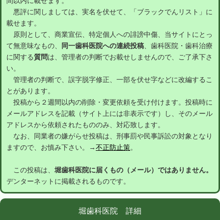
間以内に載せます。
悪評に関しましては、実名を伏せて、「ブラックでんリスト」に
載せます。
原則として、商業宣伝、特定個人への誹謗中傷、当サイトにとっ
て無意味なもの、
同一歯科医院への連続投稿
、歯科医院・歯科治療
に関する
質問
は、管理者の判断でお載せしませんので、ご了承下さ
い。
管理者の判断で、誤字脱字修正、一部を伏せ字などに改編するこ
とがあります。
投稿から２週間以内の削除・変更依頼を受け付けます。投稿時に
メールアドレスを記載（サイト上には非表示です）し、そのメール
アドレスから依頼されたもののみ、対応致します。
なお、同業者の嫌がらせ投稿は、刑事罰や民事訴訟の対象となり
ますので、お慎み下さい。→
不正防止策
。
この投稿は、
堀歯科医院に届くもの（メール）ではありません。
デンターネットに掲載されるものです。
堀歯科医院 詳細