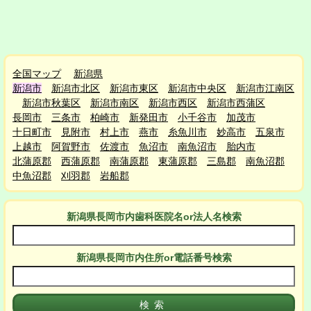
全国マップ
新潟県
新潟市
新潟市北区
新潟市東区
新潟市中央区
新潟市江南区
新潟市秋葉区
新潟市南区
新潟市西区
新潟市西蒲区
長岡市
三条市
柏崎市
新発田市
小千谷市
加茂市
十日町市
見附市
村上市
燕市
糸魚川市
妙高市
五泉市
上越市
阿賀野市
佐渡市
魚沼市
南魚沼市
胎内市
北蒲原郡
西蒲原郡
南蒲原郡
東蒲原郡
三島郡
南魚沼郡
中魚沼郡
刈羽郡
岩船郡
新潟県長岡市
内
歯科医院名or法人名検索
新潟県長岡市
内
住所or電話番号検索