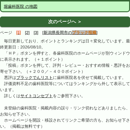
堀歯科医院 の地図
次のページへ ＞
ページ
[1]
[2]
[3]
[新潟県長岡市の
ブラック投稿
]
毎日更新しており、ポイントとランキングは日々変化しています。最
終更新日：2026/08/10。
「ＨＰ」ボタンを押すと、各歯科医院のホームページが別ウィンドウ
に表示されます。（＋１ポイント）
「投稿」ボタンを押して、評判・レビュー・おすすめ情報・悪評をお
寄せ下さい。（＋２００／－４００ポイント）
悪評は
ブラックでんリスト
に歯科医院名を伏せて掲載しています。
評価資料不足の歯科医院等についてはランキングから外して表示して
います。
詳しくは
サイトコンセプト
をご参照下さい。
未登録の歯科医院・掲載内容の誤り・リンク切れなどありましたら、
お知らせ下さい。
ホームページを開設・移設されてリンクご希望の方も、お知らせ下さ
い。（掲載は無料です）