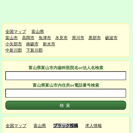
全国マップ
富山県
富山市
高岡市
魚津市
氷見市
滑川市
黒部市
砺波市
小矢部市
南砺市
射水市
中新川郡
下新川郡
富山県富山市
内
歯科医院名or法人名検索
富山県富山市
内
住所or電話番号検索
全国マップ
富山県
ブラック投稿
求人情報