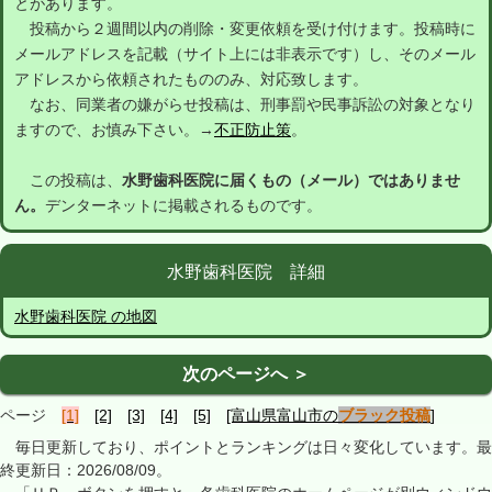
とがあります。
投稿から２週間以内の削除・変更依頼を受け付けます。投稿時に
メールアドレスを記載（サイト上には非表示です）し、そのメール
アドレスから依頼されたもののみ、対応致します。
なお、同業者の嫌がらせ投稿は、刑事罰や民事訴訟の対象となり
ますので、お慎み下さい。→
不正防止策
。
この投稿は、
水野歯科医院に届くもの（メール）ではありませ
ん。
デンターネットに掲載されるものです。
水野歯科医院 詳細
水野歯科医院 の地図
次のページへ ＞
ページ
[1]
[2]
[3]
[4]
[5]
[富山県富山市の
ブラック投稿
]
毎日更新しており、ポイントとランキングは日々変化しています。最
終更新日：2026/08/09。