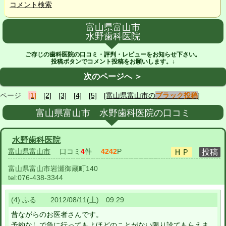
コメント検索
富山県富山市
水野歯科医院
ご存じの歯科医院の口コミ・評判・レビューをお知らせ下さい。
投稿ボタンでコメント投稿をお願いします。↓
次のページへ ＞
ページ
[1]
[2]
[3]
[4]
[5]
[富山県富山市の
ブラック投稿
]
富山県富山市 水野歯科医院の口コミ
水野歯科医院
富山県富山市
口コミ
4
件
4242
P
富山県富山市岩瀬御蔵町140
tel:
076-438-3344
(4) ふる 2012/08/11(土) 09:29
昔ながらのお医者さんです。
予約なしで急に行ってもよほどのことがない限り診てもらえま