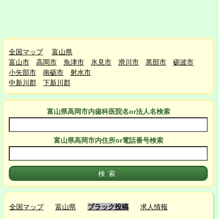
全国マップ
富山県
富山市
高岡市
魚津市
氷見市
滑川市
黒部市
砺波市
小矢部市
南砺市
射水市
中新川郡
下新川郡
富山県高岡市
内
歯科医院名or法人名検索
富山県高岡市
内
住所or電話番号検索
全国マップ
富山県
ブラック投稿
求人情報