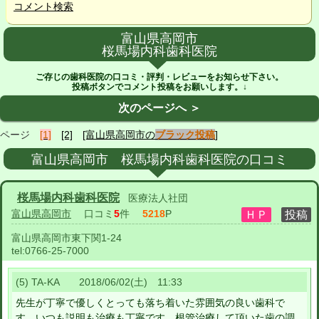
コメント検索
富山県高岡市
桜馬場内科歯科医院
ご存じの歯科医院の口コミ・評判・レビューをお知らせ下さい。
投稿ボタンでコメント投稿をお願いします。↓
次のページへ ＞
ページ
[1]
[2]
[富山県高岡市の
ブラック投稿
]
富山県高岡市 桜馬場内科歯科医院の口コミ
桜馬場内科歯科医院
医療法人社団
富山県高岡市
口コミ
5
件
5218
P
富山県高岡市東下関1-24
tel:
0766-25-7000
(5) TA-KA 2018/06/02(土) 11:33
先生が丁寧で優しくとっても落ち着いた雰囲気の良い歯科で
す。いつも説明も治療も丁寧です。根管治療して頂いた歯の調