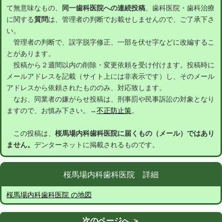
て無意味なもの、
同一歯科医院への連続投稿
、歯科医院・歯科治療
に関する
質問
は、管理者の判断でお載せしませんので、ご了承下さ
い。
管理者の判断で、誤字脱字修正、一部を伏せ字などに改編するこ
とがあります。
投稿から２週間以内の削除・変更依頼を受け付けます。投稿時に
メールアドレスを記載（サイト上には非表示です）し、そのメール
アドレスから依頼されたもののみ、対応致します。
なお、同業者の嫌がらせ投稿は、刑事罰や民事訴訟の対象となり
ますので、お慎み下さい。→
不正防止策
。
この投稿は、
桜馬場内科歯科医院に届くもの（メール）ではあり
ません。
デンターネットに掲載されるものです。
桜馬場内科歯科医院 詳細
桜馬場内科歯科医院 の地図
次のページへ ＞