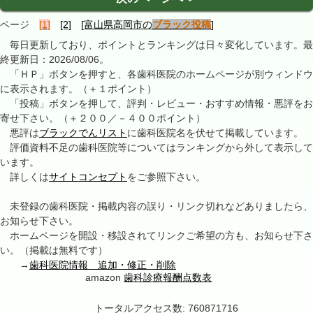
ページ
[1]
[2]
[富山県高岡市の
ブラック投稿
]
毎日更新しており、ポイントとランキングは日々変化しています。最
終更新日：2026/08/06。
「ＨＰ」ボタンを押すと、各歯科医院のホームページが別ウィンドウ
に表示されます。（＋１ポイント）
「投稿」ボタンを押して、評判・レビュー・おすすめ情報・悪評をお
寄せ下さい。（＋２００／－４００ポイント）
悪評は
ブラックでんリスト
に歯科医院名を伏せて掲載しています。
評価資料不足の歯科医院等についてはランキングから外して表示して
います。
詳しくは
サイトコンセプト
をご参照下さい。
未登録の歯科医院・掲載内容の誤り・リンク切れなどありましたら、
お知らせ下さい。
ホームページを開設・移設されてリンクご希望の方も、お知らせ下さ
い。（掲載は無料です）
→
歯科医院情報 追加・修正・削除
amazon
歯科診療報酬点数表
トータルアクセス数: 760871716