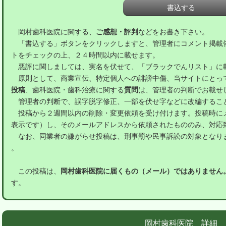
岡村歯科医院に関する、
ご感想・評判
などをお書き下さい。
「書込する」ボタンをクリックしますと、管理者にコメント掲載
トをチェックの上、２４時間以内に載せます。
悪評に関しましては、実名を伏せて、「ブラックでんリスト」に
原則として、商業宣伝、特定個人への誹謗中傷、当サイトにとっ
投稿
、歯科医院・歯科治療に関する
質問
は、管理者の判断でお載せ
管理者の判断で、誤字脱字修正、一部を伏せ字などに改編するこ
投稿から２週間以内の削除・変更依頼を受け付けます。投稿時に
表示です）し、そのメールアドレスから依頼されたもののみ、対応
なお、同業者の嫌がらせ投稿は、刑事罰や民事訴訟の対象となり
。
この投稿は、
岡村歯科医院に届くもの（メール）ではありません
す。
岡村歯科医院 詳細