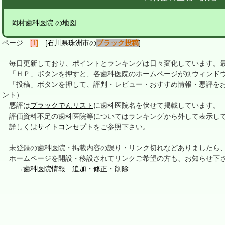
岡村歯科医院 の地図
ページ
[1]
[石川県珠洲市の
ブラック投稿
]
毎日更新しており、ポイントとランキングは日々変化しています。最終更新
「ＨＰ」ボタンを押すと、各歯科医院のホームページが別ウィンドウ
「投稿」ボタンを押して、評判・レビュー・おすすめ情報・悪評をお
ント）
悪評は
ブラックでんリスト
に歯科医院名を伏せて掲載しています。
評価資料不足の歯科医院等についてはランキングから外して表示し
詳しくは
サイトコンセプト
をご参照下さい。
未登録の歯科医院・掲載内容の誤り・リンク切れなどありましたら
ホームページを開設・移設されてリンクご希望の方も、お知らせ下
→
歯科医院情報 追加・修正・削除