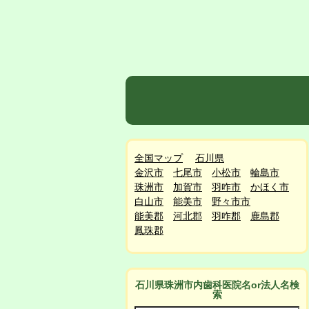
全国マップ
石川県
金沢市
七尾市
小松市
輪島市
珠洲市
加賀市
羽咋市
かほく市
白山市
能美市
野々市市
能美郡
河北郡
羽咋郡
鹿島郡
鳳珠郡
石川県珠洲市
内
歯科医院名or法人名検
索