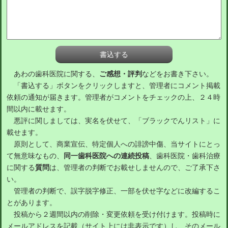
あわの歯科医院に関する、
ご感想・評判
などをお書き下さい。
「書込する」ボタンをクリックしますと、管理者にコメント掲載
依頼の通知が届きます。管理者がコメントをチェックの上、２４時
間以内に載せます。
悪評に関しましては、実名を伏せて、「ブラックでんリスト」に
載せます。
原則として、商業宣伝、特定個人への誹謗中傷、当サイトにとっ
て無意味なもの、
同一歯科医院への連続投稿
、歯科医院・歯科治療
に関する
質問
は、管理者の判断でお載せしませんので、ご了承下さ
い。
管理者の判断で、誤字脱字修正、一部を伏せ字などに改編するこ
とがあります。
投稿から２週間以内の削除・変更依頼を受け付けます。投稿時に
メールアドレスを記載（サイト上には非表示です）し、そのメール