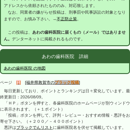
アドレスから依頼されたもののみ、対応致します。
なお、同業者の嫌がらせ投稿は、刑事罰や民事訴訟の対象となり
ますので、お慎み下さい。→
不正防止策
。
この投稿は、
あわの歯科医院に届くもの（メール）ではありませ
ん。
デンターネットに掲載されるものです。
あわの歯科医院 詳細
あわの歯科医院 の地図
ページ
[1]
[福井県敦賀市の
ブラック投稿
]
毎日更新しており、ポイントとランキングは日々変化しています。最
終更新日：2026/08/09。
「ＨＰ」ボタンを押すと、各歯科医院のホームページが別ウィンドウ
に表示されます。（＋１ポイント）
「投稿」ボタンを押して、評判・レビュー・おすすめ情報・悪評をお
寄せ下さい。（＋２００／－４００ポイント）
悪評は
ブラックでんリスト
に歯科医院名を伏せて掲載しています。