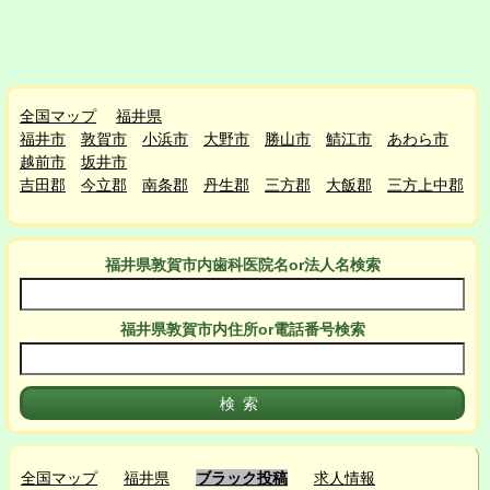
全国マップ
福井県
福井市
敦賀市
小浜市
大野市
勝山市
鯖江市
あわら市
越前市
坂井市
吉田郡
今立郡
南条郡
丹生郡
三方郡
大飯郡
三方上中郡
福井県敦賀市
内
歯科医院名or法人名検索
福井県敦賀市
内
住所or電話番号検索
全国マップ
福井県
ブラック投稿
求人情報