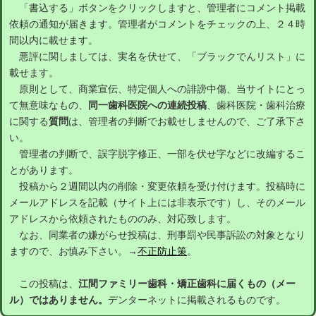
「書込する」ボタンをクリックしますと、管理者にコメント掲載
依頼の通知が届きます。管理者がコメントをチェックの上、２４時
間以内に載せます。
悪評に関しましては、実名を伏せて、「ブラックでんリスト」に
載せます。
原則として、商業宣伝、特定個人への誹謗中傷、当サイトにとっ
て無意味なもの、
同一歯科医院への連続投稿
、歯科医院・歯科治療
に関する
質問
は、管理者の判断でお載せしませんので、ご了承下さ
い。
管理者の判断で、誤字脱字修正、一部を伏せ字などに改編するこ
とがあります。
投稿から２週間以内の削除・変更依頼を受け付けます。投稿時に
メールアドレスを記載（サイト上には非表示です）し、そのメール
アドレスから依頼されたもののみ、対応致します。
なお、同業者の嫌がらせ投稿は、刑事罰や民事訴訟の対象となり
ますので、お慎み下さい。→
不正防止策
。
この投稿は、
江間ファミリー歯科・矯正歯科に届くもの（メー
ル）ではありません。
デンターネットに掲載されるものです。