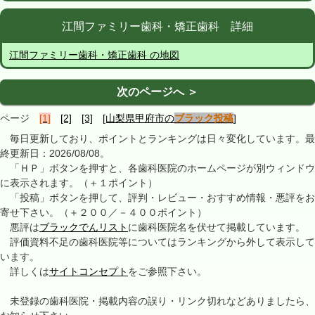
江間ファミリー歯科・矯正歯科 詳細
江間ファミリー歯科・矯正歯科 の地図
次のページへ ＞
ページ
[1]
[2]
[3]
[山梨県甲府市の
ブラック投稿
]
毎日更新しており、ポイントとランキングは日々変化しています。最
終更新日：2026/08/08。
「ＨＰ」ボタンを押すと、各歯科医院のホームページが別ウィンドウ
に表示されます。（＋１ポイント）
「投稿」ボタンを押して、評判・レビュー・おすすめ情報・悪評をお
寄せ下さい。（＋２００／－４００ポイント）
悪評は
ブラックでんリスト
に歯科医院名を伏せて掲載しています。
評価資料不足の歯科医院等についてはランキングから外して表示して
います。
詳しくは
サイトコンセプト
をご参照下さい。
未登録の歯科医院・掲載内容の誤り・リンク切れなどありましたら、