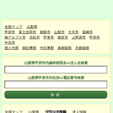
全国マップ
山梨県
甲府市
富士吉田市
都留市
山梨市
大月市
韮崎市
南アルプス市
北杜市
甲斐市
笛吹市
上野原市
甲州市
中央市
西八代郡
南巨摩郡
中巨摩郡
南都留郡
北都留郡
山梨県甲府市
内
歯科医院名or法人名検索
山梨県甲府市
内
住所or電話番号検索
全国マップ
山梨県
ブラック投稿
求人情報