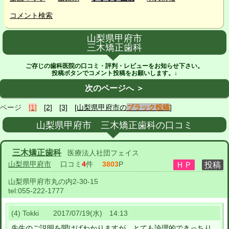
コメント検索
山梨県甲府市
三木矯正歯科
ご存じの歯科医院の口コミ・評判・レビューをお知らせ下さい。
投稿ボタンでコメント投稿をお願いします。↓
次のページへ ＞
ページ
[1]
[2]
[3]
[山梨県甲府市の
ブラック投稿
]
山梨県甲府市 三木矯正歯科の口コミ
三木矯正歯科
医療法人社団フェイス
山梨県甲府市
口コミ
4
件
3803
P
山梨県甲府市丸の内2-30-15
tel:
055-222-1777
(4) Tokki 2017/07/19(水) 14:13
先生のご説明を聞けばわかりますが、とても論理的できっちり