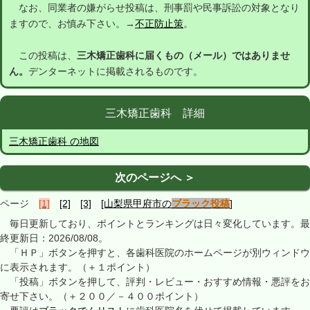
なお、同業者の嫌がらせ投稿は、刑事罰や民事訴訟の対象となり
ますので、お慎み下さい。→
不正防止策
。
この投稿は、
三木矯正歯科に届くもの（メール）ではありませ
ん。
デンターネットに掲載されるものです。
三木矯正歯科 詳細
三木矯正歯科 の地図
次のページへ ＞
ページ
[1]
[2]
[3]
[山梨県甲府市の
ブラック投稿
]
毎日更新しており、ポイントとランキングは日々変化しています。最
終更新日：2026/08/08。
「ＨＰ」ボタンを押すと、各歯科医院のホームページが別ウィンドウ
に表示されます。（＋１ポイント）
「投稿」ボタンを押して、評判・レビュー・おすすめ情報・悪評をお
寄せ下さい。（＋２００／－４００ポイント）