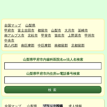
全国マップ
山梨県
甲府市
富士吉田市
都留市
山梨市
大月市
韮崎市
南アルプス市
北杜市
甲斐市
笛吹市
上野原市
甲州市
中央市
西八代郡
南巨摩郡
中巨摩郡
南都留郡
北都留郡
山梨県甲府市
内
歯科医院名or法人名検索
山梨県甲府市
内
住所or電話番号検索
全国マップ
山梨県
ブラック投稿
求人情報