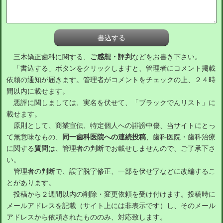
三木矯正歯科に関する、
ご感想・評判
などをお書き下さい。
「書込する」ボタンをクリックしますと、管理者にコメント掲載
依頼の通知が届きます。管理者がコメントをチェックの上、２４時
間以内に載せます。
悪評に関しましては、実名を伏せて、「ブラックでんリスト」に
載せます。
原則として、商業宣伝、特定個人への誹謗中傷、当サイトにとっ
て無意味なもの、
同一歯科医院への連続投稿
、歯科医院・歯科治療
に関する
質問
は、管理者の判断でお載せしませんので、ご了承下さ
い。
管理者の判断で、誤字脱字修正、一部を伏せ字などに改編するこ
とがあります。
投稿から２週間以内の削除・変更依頼を受け付けます。投稿時に
メールアドレスを記載（サイト上には非表示です）し、そのメール
アドレスから依頼されたもののみ、対応致します。