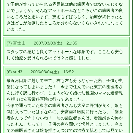
で子供が笑っていられる雰囲気は他の歯医者ではないんじゃな
いでしょうか。そんなアットホームなところがこの歯医者の良
いところだと思います。技術もすばらしく、治療が終わったと
きはどこが治療したところか分からないくらいきれいになって
いました。
(7) 富士山 2007/03/03(土) 21:35
スタッフの感じも良くアットホームな印象です。ここなら安心
して治療を受けられるのでは？と感じました。
(6) yuri3 2006/03/04(土) 16:52
最近河口湖に越して来て、右も左も分らなかった所、子供が虫
歯になってしまいました！ 今まで住んでいた東京の歯医者さ
んに行く訳に行かず、しょうがなく娘の幼稚園のママ友達情報
を頼りに安富歯科医院に行って来ました。
今まで通っていた東京の歯医者さんも大変に評判が良く、娘も
気に入っていたはずなのに、安富歯科医院に行ったら、「歯医
者さんって怖くないね！ 前の歯医者さんは、看護婦さん怖か
ったもん」だって！ 子供の声を聞いて愕然としました。今ま
での歯医者さんは娘を押さえつけての治療で親としては見てい