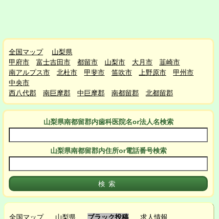
全国マップ
山梨県
甲府市
富士吉田市
都留市
山梨市
大月市
韮崎市
南アルプス市
北杜市
甲斐市
笛吹市
上野原市
甲州市
中央市
西八代郡
南巨摩郡
中巨摩郡
南都留郡
北都留郡
山梨県南都留郡
内
歯科医院名or法人名検索
山梨県南都留郡
内
住所or電話番号検索
全国マップ
山梨県
ブラック投稿
求人情報