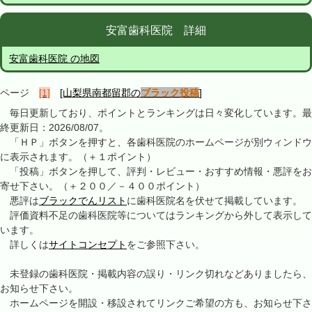
安富歯科医院 詳細
安富歯科医院 の地図
ページ
[1]
[山梨県南都留郡の
ブラック投稿
]
毎日更新しており、ポイントとランキングは日々変化しています。最
終更新日：2026/08/07。
「ＨＰ」ボタンを押すと、各歯科医院のホームページが別ウィンドウ
に表示されます。（＋１ポイント）
「投稿」ボタンを押して、評判・レビュー・おすすめ情報・悪評をお
寄せ下さい。（＋２００／－４００ポイント）
悪評は
ブラックでんリスト
に歯科医院名を伏せて掲載しています。
評価資料不足の歯科医院等についてはランキングから外して表示して
います。
詳しくは
サイトコンセプト
をご参照下さい。
未登録の歯科医院・掲載内容の誤り・リンク切れなどありましたら、
お知らせ下さい。
ホームページを開設・移設されてリンクご希望の方も、お知らせ下さ