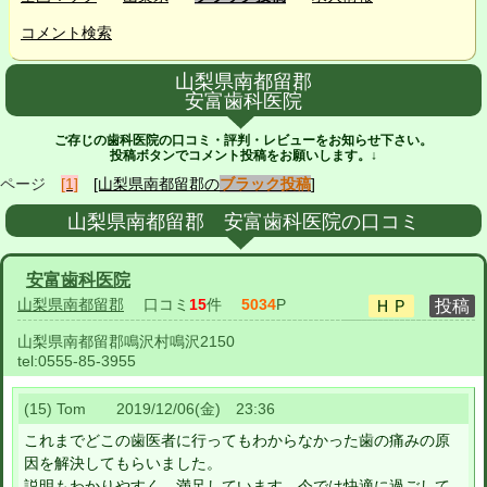
コメント検索
山梨県南都留郡
安富歯科医院
ご存じの歯科医院の口コミ・評判・レビューをお知らせ下さい。
投稿ボタンでコメント投稿をお願いします。↓
ページ
[1]
[山梨県南都留郡の
ブラック投稿
]
山梨県南都留郡 安富歯科医院の口コミ
安富歯科医院
山梨県南都留郡
口コミ
15
件
5034
P
山梨県南都留郡鳴沢村鳴沢2150
tel:
0555-85-3955
(15) Tom 2019/12/06(金) 23:36
これまでどこの歯医者に行ってもわからなかった歯の痛みの原
因を解決してもらいました。
説明もわかりやすく、満足しています。今では快適に過ごして