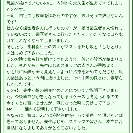
乳歯が抜けていないのに、内側から永久歯が生えてきてしまっ
たのです。
一応、自宅でも抜歯を試みたのですが、抜けそうで抜けないん
です!
仕方なく歯医者さんに行ったのですが、娘は歯医者さん慣れし
ていないので、歯医者さんに行ったとたん、かたくなに口をあ
けてくれなくなってしまいました。
そしたら、歯科衛生士の方々がマスクを外し娘と「しりとり」
をはじめて下さいました。
そのお陰で娘も打ち解けてきたようで、何とか診察が始まりま
した。それから、先生はじめスタッフの皆さんが手際よく、し
かも娘に麻酔が全く見えないように治療を始めてくださり、娘
の歯はあっという間に抜けました。その手際の良さは、素晴ら
しかったです。
その後、先生が娘の歯並びのことについてご説明下さいまし
た。今後歯並びが悪くなってしまうケースも考えられるので、
今すぐとは言いませんが、気になった時に受診して下さい
etc・・・細かく説明して下さいました。
ちなみに、娘は、未だに麻酔注射を打って治療して頂いたとは
思っておりません。先生はじめ、スタッフの皆さん、本当にお
世話になりましてありがとうございました。