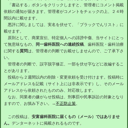
「書込する」ボタンをクリックしますと、管理者にコメント掲載
依頼の通知が届きます。管理者がコメントをチェックの上、２４時
間以内に載せます。
悪評に関しましては、実名を伏せて、「ブラックでんリスト」に
載せます。
原則として、商業宣伝、特定個人への誹謗中傷、当サイトにとっ
て無意味なもの、
同一歯科医院への連続投稿
、歯科医院・歯科治療
に関する
質問
は、管理者の判断でお載せしませんので、ご了承下さ
い。
管理者の判断で、誤字脱字修正、一部を伏せ字などに改編するこ
とがあります。
投稿から２週間以内の削除・変更依頼を受け付けます。投稿時に
メールアドレスを記載（サイト上には非表示です）し、そのメール
アドレスから依頼されたもののみ、対応致します。
なお、同業者の嫌がらせ投稿は、刑事罰や民事訴訟の対象となり
ますので、お慎み下さい。→
不正防止策
。
この投稿は、
安富歯科医院に届くもの（メール）ではありませ
ん。
デンターネットに掲載されるものです。