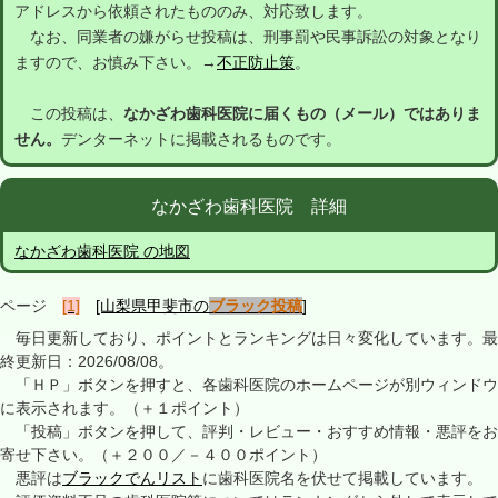
アドレスから依頼されたもののみ、対応致します。
なお、同業者の嫌がらせ投稿は、刑事罰や民事訴訟の対象となり
ますので、お慎み下さい。→
不正防止策
。
この投稿は、
なかざわ歯科医院に届くもの（メール）ではありま
せん。
デンターネットに掲載されるものです。
なかざわ歯科医院 詳細
なかざわ歯科医院 の地図
ページ
[1]
[山梨県甲斐市の
ブラック投稿
]
毎日更新しており、ポイントとランキングは日々変化しています。最
終更新日：2026/08/08。
「ＨＰ」ボタンを押すと、各歯科医院のホームページが別ウィンドウ
に表示されます。（＋１ポイント）
「投稿」ボタンを押して、評判・レビュー・おすすめ情報・悪評をお
寄せ下さい。（＋２００／－４００ポイント）
悪評は
ブラックでんリスト
に歯科医院名を伏せて掲載しています。