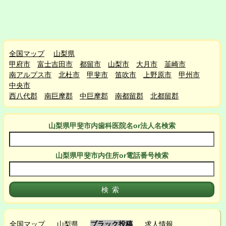
全国マップ
山梨県
甲府市
富士吉田市
都留市
山梨市
大月市
韮崎市
南アルプス市
北杜市
甲斐市
笛吹市
上野原市
甲州市
中央市
西八代郡
南巨摩郡
中巨摩郡
南都留郡
北都留郡
山梨県甲斐市
内
歯科医院名or法人名検索
山梨県甲斐市
内
住所or電話番号検索
全国マップ
山梨県
ブラック投稿
求人情報