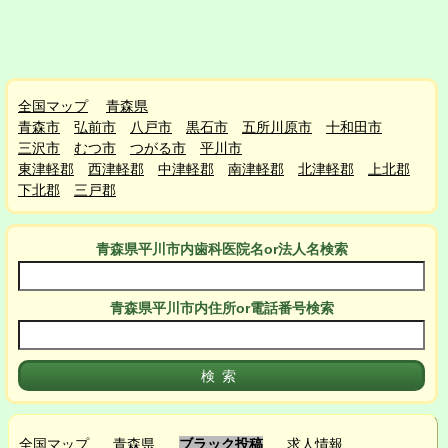
全国マップ
青森県
青森市
弘前市
八戸市
黒石市
五所川原市
十和田市
三沢市
むつ市
つがる市
平川市
東津軽郡
西津軽郡
中津軽郡
南津軽郡
北津軽郡
上北郡
下北郡
三戸郡
青森県平川市
内
歯科医院名or法人名検索
青森県平川市
内
住所or電話番号検索
全国マップ
青森県
ブラック投稿
求人情報