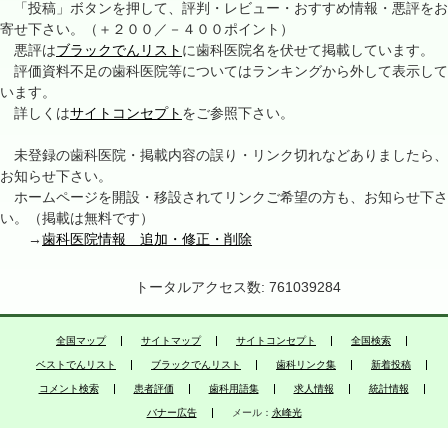
「投稿」ボタンを押して、評判・レビュー・おすすめ情報・悪評をお
寄せ下さい。（＋２００／－４００ポイント）
悪評は
ブラックでんリスト
に歯科医院名を伏せて掲載しています。
評価資料不足の歯科医院等についてはランキングから外して表示して
います。
詳しくは
サイトコンセプト
をご参照下さい。
未登録の歯科医院・掲載内容の誤り・リンク切れなどありましたら、
お知らせ下さい。
ホームページを開設・移設されてリンクご希望の方も、お知らせ下さ
い。（掲載は無料です）
→
歯科医院情報 追加・修正・削除
トータルアクセス数: 761039284
全国マップ
サイトマップ
サイトコンセプト
全国検索
ベストでんリスト
ブラックでんリスト
歯科リンク集
新着投稿
コメント検索
患者評価
歯科用語集
求人情報
統計情報
バナー広告
メール：
永峰光