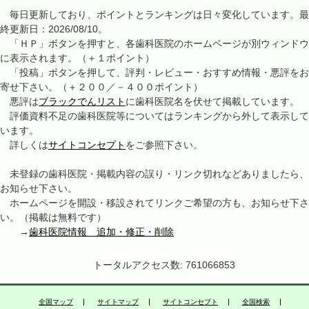
毎日更新しており、ポイントとランキングは日々変化しています。最
終更新日：2026/08/10。
「ＨＰ」ボタンを押すと、各歯科医院のホームページが別ウィンドウ
に表示されます。（＋１ポイント）
「投稿」ボタンを押して、評判・レビュー・おすすめ情報・悪評をお
寄せ下さい。（＋２００／－４００ポイント）
悪評は
ブラックでんリスト
に歯科医院名を伏せて掲載しています。
評価資料不足の歯科医院等についてはランキングから外して表示して
います。
詳しくは
サイトコンセプト
をご参照下さい。
未登録の歯科医院・掲載内容の誤り・リンク切れなどありましたら、
お知らせ下さい。
ホームページを開設・移設されてリンクご希望の方も、お知らせ下さ
い。（掲載は無料です）
→
歯科医院情報 追加・修正・削除
トータルアクセス数: 761066853
全国マップ
サイトマップ
サイトコンセプト
全国検索