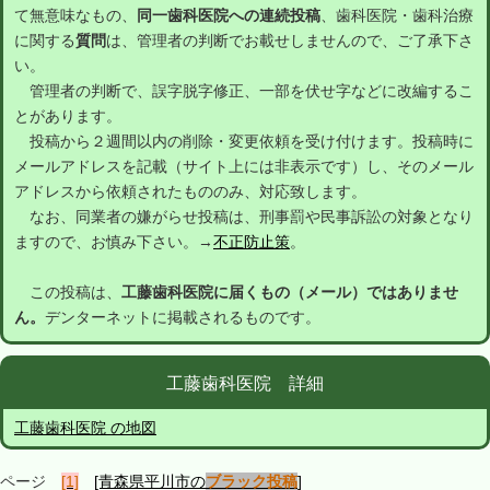
て無意味なもの、
同一歯科医院への連続投稿
、歯科医院・歯科治療
に関する
質問
は、管理者の判断でお載せしませんので、ご了承下さ
い。
管理者の判断で、誤字脱字修正、一部を伏せ字などに改編するこ
とがあります。
投稿から２週間以内の削除・変更依頼を受け付けます。投稿時に
メールアドレスを記載（サイト上には非表示です）し、そのメール
アドレスから依頼されたもののみ、対応致します。
なお、同業者の嫌がらせ投稿は、刑事罰や民事訴訟の対象となり
ますので、お慎み下さい。→
不正防止策
。
この投稿は、
工藤歯科医院に届くもの（メール）ではありませ
ん。
デンターネットに掲載されるものです。
工藤歯科医院 詳細
工藤歯科医院 の地図
ページ
[1]
[青森県平川市の
ブラック投稿
]