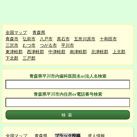
全国マップ
青森県
青森市
弘前市
八戸市
黒石市
五所川原市
十和田市
三沢市
むつ市
つがる市
平川市
東津軽郡
西津軽郡
中津軽郡
南津軽郡
北津軽郡
上北郡
下北郡
三戸郡
青森県平川市
内
歯科医院名or法人名検索
青森県平川市
内
住所or電話番号検索
全国マップ
青森県
ブラック投稿
求人情報