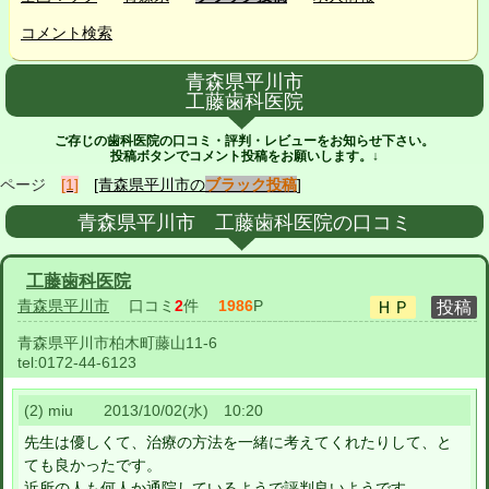
コメント検索
青森県平川市
工藤歯科医院
ご存じの歯科医院の口コミ・評判・レビューをお知らせ下さい。
投稿ボタンでコメント投稿をお願いします。↓
ページ
[1]
[青森県平川市の
ブラック投稿
]
青森県平川市 工藤歯科医院の口コミ
工藤歯科医院
青森県平川市
口コミ
2
件
1986
P
青森県平川市柏木町藤山11-6
tel:
0172-44-6123
(2) miu 2013/10/02(水) 10:20
先生は優しくて、治療の方法を一緒に考えてくれたりして、と
ても良かったです。
近所の人も何人か通院しているようで評判良いようです。