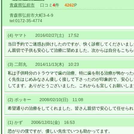
青森県弘前市
口コミ
4
件
4262
P
青森県弘前市大町3-4-9
tel:
0172-35-4774
(4) ヤマト 2016/02/27(土) 17:52
当日予約でご迷惑お掛けしたのですが、快く診察してくださいまし
ん親切で子供も安心して治療に望めました。次からは自分もこちら
(3) 二郎丸 2014/11/13(木) 10:23
私は子供時分のトラウマで歯の治療、特に歯を削る治療が怖かった
く先生はじめみなさん優しく接して下さったのが印象的で、安心し
してます。ありがとうございました。これからも宜しくお願いしま
(2) ポッキー 2008/02/10(日) 11:08
希望通りの治療をしてくれました。皆さん親切で安心して任せられ
(1) かず 2006/12/01(金) 16:53
恐がりの僕ですが、優しい先生でいつも助かってます。