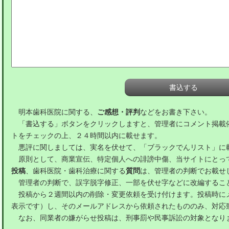
明本歯科医院に関する、
ご感想・評判
などをお書き下さい。
「書込する」ボタンをクリックしますと、管理者にコメント掲載
トをチェックの上、２４時間以内に載せます。
悪評に関しましては、実名を伏せて、「ブラックでんリスト」に
原則として、商業宣伝、特定個人への誹謗中傷、当サイトにとっ
投稿
、歯科医院・歯科治療に関する
質問
は、管理者の判断でお載せ
管理者の判断で、誤字脱字修正、一部を伏せ字などに改編するこ
投稿から２週間以内の削除・変更依頼を受け付けます。投稿時に
表示です）し、そのメールアドレスから依頼されたもののみ、対応
なお、同業者の嫌がらせ投稿は、刑事罰や民事訴訟の対象となり