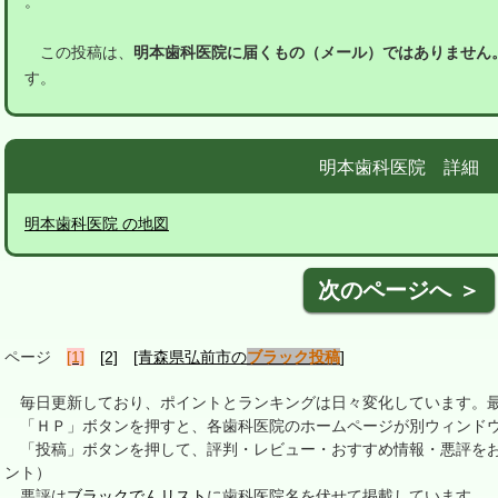
。
この投稿は、
明本歯科医院に届くもの（メール）ではありません
す。
明本歯科医院 詳細
明本歯科医院 の地図
次のページへ ＞
ページ
[1]
[2]
[青森県弘前市の
ブラック投稿
]
毎日更新しており、ポイントとランキングは日々変化しています。最終更新
「ＨＰ」ボタンを押すと、各歯科医院のホームページが別ウィンドウ
「投稿」ボタンを押して、評判・レビュー・おすすめ情報・悪評をお
ント）
悪評は
ブラックでんリスト
に歯科医院名を伏せて掲載しています。