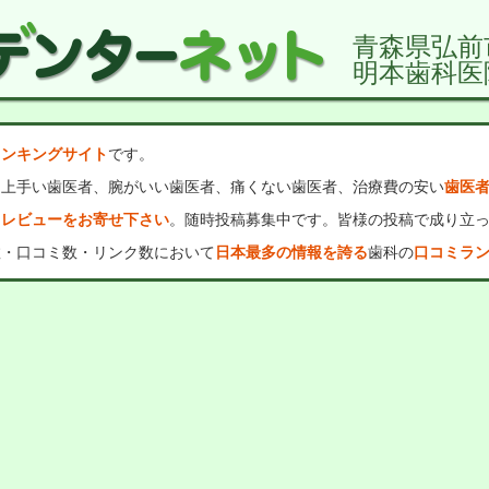
青森県弘前
明本歯科医
ランキングサイト
です。
、上手い歯医者、腕がいい歯医者、痛くない歯医者、治療費の安い
歯医
・レビューをお寄せ下さい
。随時投稿募集中です。皆様の投稿で成り立
数・口コミ数・リンク数において
日本最多の情報を誇る
歯科の
口コミラ