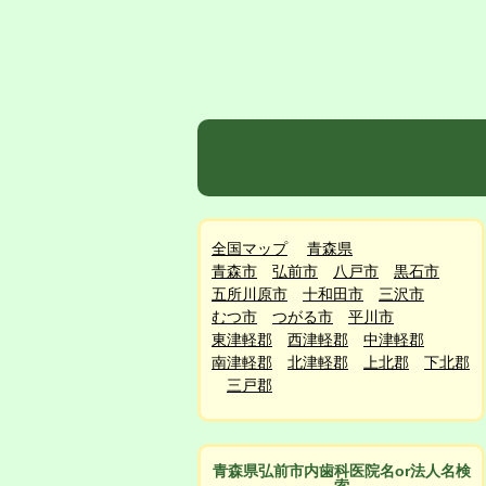
全国マップ
青森県
青森市
弘前市
八戸市
黒石市
五所川原市
十和田市
三沢市
むつ市
つがる市
平川市
東津軽郡
西津軽郡
中津軽郡
南津軽郡
北津軽郡
上北郡
下北郡
三戸郡
青森県弘前市
内
歯科医院名or法人名検