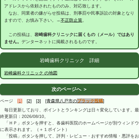
アドレスから依頼されたもののみ、対応致します。
なお、同業者の嫌がらせ投稿は、刑事罰や民事訴訟の対象となり
ますので、お慎み下さい。→
不正防止策
。
この投稿は、
岩崎歯科クリニックに届くもの（メール）ではあり
ません。
デンターネットに掲載されるものです。
岩崎歯科クリニック 詳細
岩崎歯科クリニック の地図
次のページへ ＞
ページ
[1]
[2]
[3]
[青森県八戸市の
ブラック投稿
]
毎日更新しており、ポイントとランキングは日々変化しています。最
終更新日：2026/08/10。
「ＨＰ」ボタンを押すと、各歯科医院のホームページが別ウィンドウ
に表示されます。（＋１ポイント）
「投稿」ボタンを押して、評判・レビュー・おすすめ情報・悪評をお