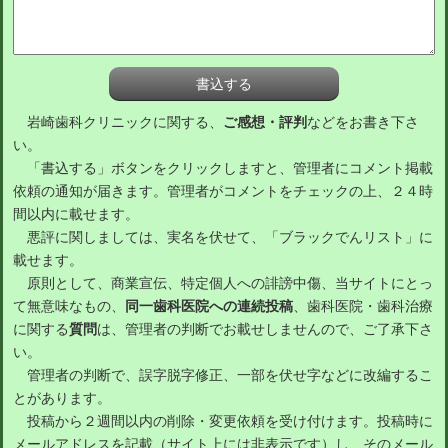
岩崎歯科クリニックに関する、
ご感想・評判
などをお書き下さ
い。
「書込する」ボタンをクリックしますと、管理者にコメント掲載
依頼の通知が届きます。管理者がコメントをチェックの上、２４時
間以内に載せます。
悪評に関しましては、実名を伏せて、「ブラックでんリスト」に
載せます。
原則として、商業宣伝、特定個人への誹謗中傷、当サイトにとっ
て無意味なもの、
同一歯科医院への連続投稿
、歯科医院・歯科治療
に関する
質問
は、管理者の判断でお載せしませんので、ご了承下さ
い。
管理者の判断で、誤字脱字修正、一部を伏せ字などに改編するこ
とがあります。
投稿から２週間以内の削除・変更依頼を受け付けます。投稿時に
メールアドレスを記載（サイト上には非表示です）し、そのメール