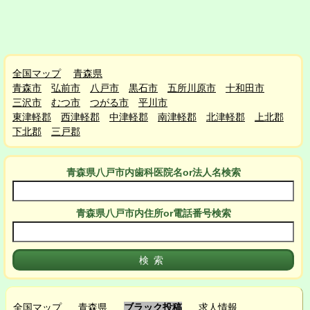
全国マップ
青森県
青森市
弘前市
八戸市
黒石市
五所川原市
十和田市
三沢市
むつ市
つがる市
平川市
東津軽郡
西津軽郡
中津軽郡
南津軽郡
北津軽郡
上北郡
下北郡
三戸郡
青森県八戸市
内
歯科医院名or法人名検索
青森県八戸市
内
住所or電話番号検索
全国マップ
青森県
ブラック投稿
求人情報