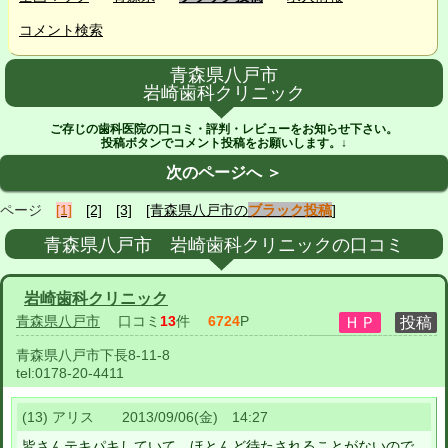
コメント検索
青森県八戸市
岩崎歯科クリニック
ご存じの歯科医院の口コミ・評判・レビューをお知らせ下さい。
投稿ボタンでコメント投稿をお願いします。↓
次のページへ ＞
ページ
[1]
[2]
[3]
[青森県八戸市の
ブラック投稿
]
青森県八戸市 岩崎歯科クリニックの口コミ
岩崎歯科クリニック
青森県八戸市
口コミ
13
件
6724
P
青森県八戸市下長8-11-8
tel:
0178-20-4411
(13) アリス 2013/09/06(金) 14:27
皆さんテキパキしていて、ほとんど待たされることがないので