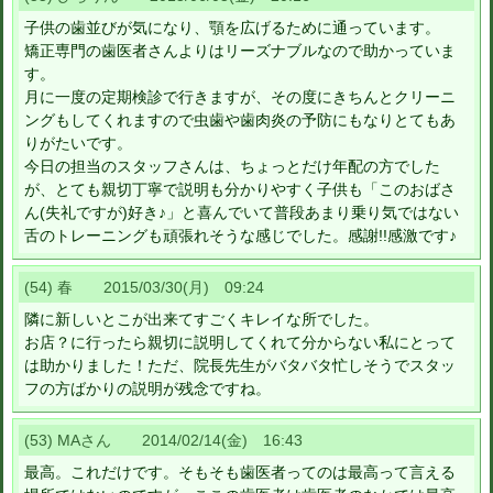
子供の歯並びが気になり、顎を広げるために通っています。
矯正専門の歯医者さんよりはリーズナブルなので助かっていま
す。
月に一度の定期検診で行きますが、その度にきちんとクリーニ
ングもしてくれますので虫歯や歯肉炎の予防にもなりとてもあ
りがたいです。
今日の担当のスタッフさんは、ちょっとだけ年配の方でした
が、とても親切丁寧で説明も分かりやすく子供も「このおばさ
ん(失礼ですが)好き♪」と喜んでいて普段あまり乗り気ではない
舌のトレーニングも頑張れそうな感じでした。感謝!!感激です♪
(54) 春 2015/03/30(月) 09:24
隣に新しいとこが出来てすごくキレイな所でした。
お店？に行ったら親切に説明してくれて分からない私にとって
は助かりました！ただ、院長先生がバタバタ忙しそうでスタッ
フの方ばかりの説明が残念ですね。
(53) MAさん 2014/02/14(金) 16:43
最高。これだけです。そもそも歯医者ってのは最高って言える