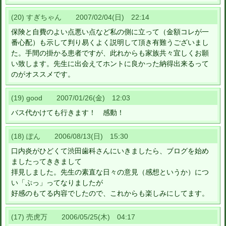
(20) すぎちゃん 2007/02/04(日) 22:14
保険と自費のよい点悪い点など私の側に立って（金額コレが一
番心配）も示して判り易くよく説明して頂き有難うございまし
た。手間の掛かる患者ですが、此れからも家族共々宜しくお願
い致します。先生に出会えてホントに良かった納得出来るって
のがオススメです。
(19) good 2007/01/26(金) 12:03
バス代かけても行きます！ 感動！
(18) ぽん 2006/08/13(日) 15:30
口内炎がひどくて渋田歯科さんにいきましたら、ブログを始め
ましたってききまして
拝見しました。先生の素直な日々の意見（感想というか）につ
い「ぷっ」ってなりましたが
好感のもてる内容でしたので、これからも楽しみにしてます。
(17) 売虎万 2006/05/25(木) 04:17