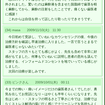
外されました。驚いたのは麻酔液を含ませた脱脂綿で歯茎を軽
く麻酔してから、麻酔の注射をしたことです。痛くない歯医者
に感謝！
これからは自信を持って話したり歌ったりできそうです。
(34) masa 2009/11/10(火) 11:30
今日初めて受診し、ていねいなカウンセリングの後、今後の
治療方針を確認し早速治療に入りました。一言で言うとまるで
歯医者じゃないみたいです。
スタッフの方々もとても感じがよく、先生も含めて非常に好
感がもてました。何事もていねいに説明し患者の意向も汲んで
治療する、インフォームドコンセントを地でいっている感じが
しました。
次回の治療が楽しみです。
(33) ピンクさん 2009/10/01(木) 00:11
今までの怖い・痛いイメージだけの歯医者さん！でしたが、勇
気を出してお世話になり～はやくも半年くらいになります。先
生はじめ・・・スタッフの明るさと丁寧さに今では、治療では
なくストレス解消の場に行く感じでクリーニングを気持ちよく