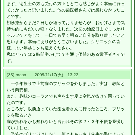
ます。衛生士の方も受付の方々もとても感じがよく本当に行っ
てよかったと思いました。他の歯医者さんでは感じなかったこ
とです。
初診療からまだ２日しか経っておりませんが、おかげさまで気
持ち的にもだいぶ軽くなりました。次回の治療日までしっかり
セルフケアをして、一日でも早く明るい自分を取り戻したいと
思います。本当にありがとうございました。クリニックの皆
様、よい年越しをお迎えください。
私にとっては２時間半かけてでも通う価値のある歯医者さんで
す。
(35) masa 2009/11/17(火) 13:22
十余年振りで上前歯のブリッジを外しました。実は、教師と
いう商売柄、
また、趣味のコーラスでも声を出す度に空気が抜けて困ってい
たのです。
ところが、以前通っていた歯医者さんに行ったところ、ブリッ
ジを取るとき
歯が折れるかも知れないと言われその後２～３年不便を我慢し
ていました。
恐怖のブリッジはしかし、何ともあっさり先生の手によって