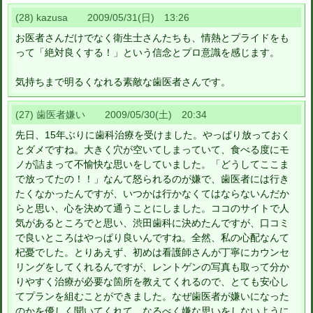
(28) kazusa 2009/05/31(日) 13:26
お医者さんだけでなく衛生士さんたちも、情熱とプライドをも
って「絶対良くする！」という信念とプロ意識を感じます。
気持ちまで明るくなれる素敵な歯医者さんです。
(27) 歯医者嫌い 2009/05/30(土) 20:34
先日、15年ぶりに歯科治療を受けました。やっぱり放っておく
とダメですね。大きく穴が空いてしまっていて、食べる度にモ
ノが詰まって不愉快な思いをしていました。「どうしてここま
で放ってたの！！」なんて怒られるのが嫌で、歯医者には行き
たくなかったんですが、いつかは行かなくてはならないんだか
らと思い、心を決めて通うことにしました。ココのサイトで人
気があるところでと思い、渋田歯科に決めたんですが、口コミ
で良いところはやっぱり良いんですね。全然、私の心配なんて
杞憂でした。とりあえず、初めは看護師さんが丁寧にカウンセ
リングをしてくれるんですが、レントゲンの写真も取って分か
りやすく治療が必要な箇所を教えてくれるので、とても安心し
てプランを組むことができました。なぜ歯医者が嫌いになった
のかを優しく聞いてくれて、なるべく嫌な思いをしないように