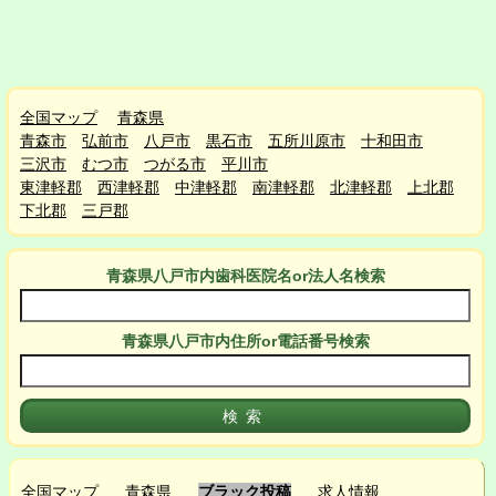
全国マップ
青森県
青森市
弘前市
八戸市
黒石市
五所川原市
十和田市
三沢市
むつ市
つがる市
平川市
東津軽郡
西津軽郡
中津軽郡
南津軽郡
北津軽郡
上北郡
下北郡
三戸郡
青森県八戸市
内
歯科医院名or法人名検索
青森県八戸市
内
住所or電話番号検索
全国マップ
青森県
ブラック投稿
求人情報