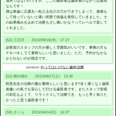
場所ではないのですが、ここの歯医者は歯医者のなかでは最高
なんです！
撲は奥歯に正露丸一粒入る位の大穴ができてしまって、激痛も
して唸っていないと痛い状態で抜歯を覚悟していきました。そ
の結果痛みを止めて治療も少し痛いかな？ってレベルで直して
くれました。
(52) 三日月 2013/09/18(水) 17:27
診察室のスタッフの方が優しく雰囲気がいいです。事務の方も
テキパキしてて素晴らしいと思いました。ただ、予約がなかな
かとれないのが残念です。
amazon
やってはいけない歯科治療
(51) 晴れ晴れ 2013/08/17(土) 13:36
院長先生の治療の腕が素晴らしいと思います!!全く痛くなく歯医
者嫌いの私でも安心して行ける歯医者です。またスタッフ皆様
の対応もよくて、リラックスして治療でき、もっと早く知りた
かったと思う歯医者です！
(50) さくら 2013/04/14(日) 16:37