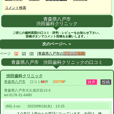
コメント検索
青森県八戸市
渋田歯科クリニック
ご存じの歯科医院の口コミ・評判・レビューをお知らせ下さい。
投稿ボタンでコメント投稿をお願いします。↓
次のページへ ＞
ページ
[1]
[2]
[3]
[青森県八戸市の
ブラック投稿
]
青森県八戸市 渋田歯科クリニックの口コミ
渋田歯科クリニック
青森県八戸市
口コミ
66
件
23779
P
青森県八戸市大久保沢目13-5
tel:
0178-31-6480
(66) J-on 2023/08/16(水) 13:25
３０年以上前からお世話になっています。今回は、検