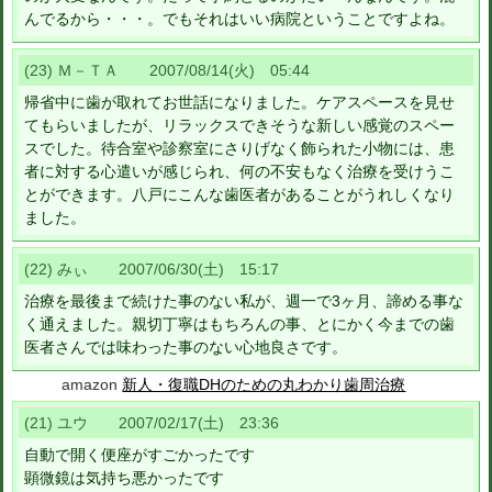
んでるから・・・。でもそれはいい病院ということですよね。
(23) Ｍ－ＴＡ 2007/08/14(火) 05:44
帰省中に歯が取れてお世話になりました。ケアスペースを見せ
てもらいましたが、リラックスできそうな新しい感覚のスペー
スでした。待合室や診察室にさりげなく飾られた小物には、患
者に対する心遣いが感じられ、何の不安もなく治療を受けうこ
とができます。八戸にこんな歯医者があることがうれしくなり
ました。
(22) みぃ 2007/06/30(土) 15:17
治療を最後まで続けた事のない私が、週一で3ヶ月、諦める事な
く通えました。親切丁寧はもちろんの事、とにかく今までの歯
医者さんでは味わった事のない心地良さです。
amazon
新人・復職DHのための丸わかり歯周治療
(21) ユウ 2007/02/17(土) 23:36
自動で開く便座がすごかったです
顕微鏡は気持ち悪かったです