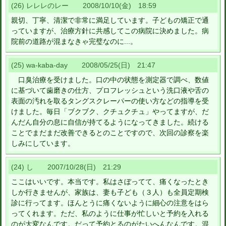
(26) レレレのレー 2008/10/10(金) 18:59
親切、丁寧、清潔で非常に満足しています。子どもの矯正で通
っていますが、治療方針に共感してこの病院に決めました。病
院前の道路が混まなきゃ完璧なのに...。
(25) wa-kaba-day 2008/05/25(日) 21:47
口臭治療を受けました。口の中の状態を測定器で調べ、数値
に基づいて歯磨きの仕方、プロフレッシュという洗口液や舌の
表面の汚れを取るタングスクレーパーの使い方などの指導を受
けました。毎日「ブクブク、クチュクチュ」やってますが、だ
んだん自分の息に自信が持てるようになってきました。続ける
ことでまだまだ改善できるとのことですので、次回の診察を楽
しみにしています。
(24) し 2007/10/28(日) 21:29
ここはいいです。本当です。私はさぼってて、痛くなったとき
しか行きませんが、家族は、妻も子ども（３人）も全員定期検
診に行ってます。ほんとうに痛くないように細心の注意をはら
ってくれます。ただ、私のように仕事が忙しいと予約を入れる
のが大変なんです。だって予約とるのがたいへんなんです。混