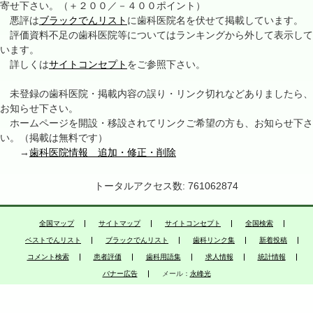
寄せ下さい。（＋２００／－４００ポイント）
悪評は
ブラックでんリスト
に歯科医院名を伏せて掲載しています。
評価資料不足の歯科医院等についてはランキングから外して表示して
います。
詳しくは
サイトコンセプト
をご参照下さい。
未登録の歯科医院・掲載内容の誤り・リンク切れなどありましたら、
お知らせ下さい。
ホームページを開設・移設されてリンクご希望の方も、お知らせ下さ
い。（掲載は無料です）
→
歯科医院情報 追加・修正・削除
トータルアクセス数: 761062874
全国マップ
サイトマップ
サイトコンセプト
全国検索
ベストでんリスト
ブラックでんリスト
歯科リンク集
新着投稿
コメント検索
患者評価
歯科用語集
求人情報
統計情報
バナー広告
メール：
永峰光