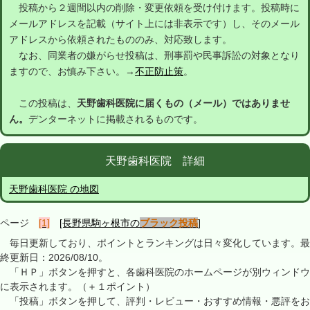
投稿から２週間以内の削除・変更依頼を受け付けます。投稿時に
メールアドレスを記載（サイト上には非表示です）し、そのメール
アドレスから依頼されたもののみ、対応致します。
なお、同業者の嫌がらせ投稿は、刑事罰や民事訴訟の対象となり
ますので、お慎み下さい。→
不正防止策
。
この投稿は、
天野歯科医院に届くもの（メール）ではありませ
ん。
デンターネットに掲載されるものです。
天野歯科医院 詳細
天野歯科医院 の地図
ページ
[1]
[長野県駒ヶ根市の
ブラック投稿
]
毎日更新しており、ポイントとランキングは日々変化しています。最
終更新日：2026/08/10。
「ＨＰ」ボタンを押すと、各歯科医院のホームページが別ウィンドウ
に表示されます。（＋１ポイント）
「投稿」ボタンを押して、評判・レビュー・おすすめ情報・悪評をお