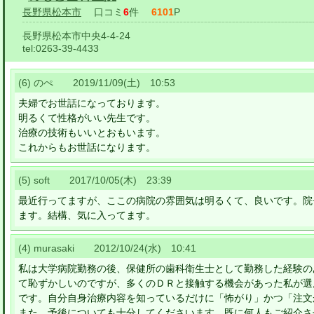
長野県松本市
口コミ
6
件
6101
P
長野県松本市中央4-4-24
tel:
0263-39-4433
(6) のぺ 2019/11/09(土) 10:53
夫婦でお世話になっております。
明るくて性格がいい先生です。
治療の技術もいいとおもいます。
これからもお世話になります。
(5) soft 2017/10/05(木) 23:39
最近行ってますが、ここの病院の雰囲気は明るくて、良いです。院
ます。結構、気に入ってます。
(4) murasaki 2012/10/24(水) 10:41
私は大学病院勤務の後、保健所の歯科衛生士として勤務した経験の
て恥ずかしいのですが、多くのＤＲと接触する機会があった私が選
です。自分自身治療内容を知っているだけに「怖がり」かつ「注文
また、予後についても十分してくださいます。既に何人もご紹介さ