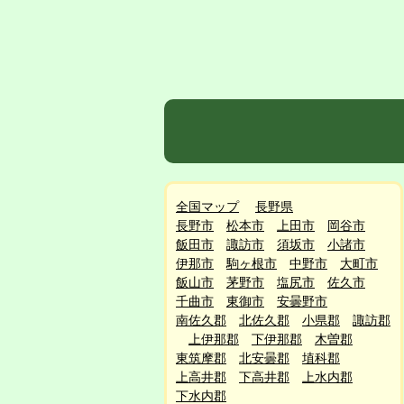
全国マップ
長野県
長野市
松本市
上田市
岡谷市
飯田市
諏訪市
須坂市
小諸市
伊那市
駒ヶ根市
中野市
大町市
飯山市
茅野市
塩尻市
佐久市
千曲市
東御市
安曇野市
南佐久郡
北佐久郡
小県郡
諏訪郡
上伊那郡
下伊那郡
木曽郡
東筑摩郡
北安曇郡
埴科郡
上高井郡
下高井郡
上水内郡
下水内郡