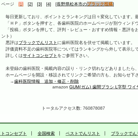
ページ
[1]
[2]
[3]
[4]
[長野県松本市の
ブラック投稿
]
毎日更新しており、ポイントとランキングは日々変化しています。最終更新
「ＨＰ」ボタンを押すと、各歯科医院のホームページが別ウィンドウ
「投稿」ボタンを押して、評判・レビュー・おすすめ情報・悪評をお
ント）
悪評は
ブラックでんリスト
に歯科医院名を伏せて掲載しています。
評価資料不足の歯科医院等についてはランキングから外して表示し
詳しくは
サイトコンセプト
をご参照下さい。
未登録の歯科医院・掲載内容の誤り・リンク切れなどありましたら
ホームページを開設・移設されてリンクご希望の方も、お知らせ下
→
歯科医院情報 追加・修正・削除
amazon
GUM(ガム) 歯間ブラシ L字型 ワ
トータルアクセス数: 760878087
イトコンセプト
全国検索
ベストでんリスト
ブラックでん