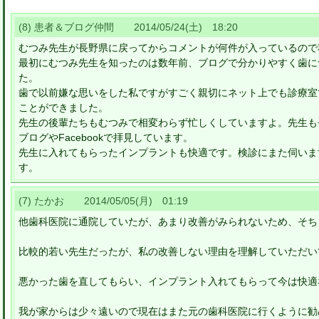
(8) 患者＆ブログ仲間 2014/05/24(土) 18:20
むつみ先生が長野県に戻ってからコメントが何件が入っているので
最初にむつみ先生を知ったのは数年前、ブログで分かりやすく歯に
た。
歯で以前嫌な思いをした私ですがすごく親切にネット上でも診療室
ことができました。
先生の後輩たちもむつみで相変わらず忙しくしていますよ。先生も
ブログやFacebookで拝見しています。
先生に入れてもらったインプラントも快適です。検診にまた伺いま
す。
(7) たかお 2014/05/05(月) 01:19
他歯科医院に通院していたが、あまり改善がみられないため、そち
比較的若い先生だったが、私の改善しない理由を理解していただい
悪かった歯を直してもらい、インプラント入れてもらって今は快適
我が家からは少々遠いので現在はまた元の歯科医院に行くように勧