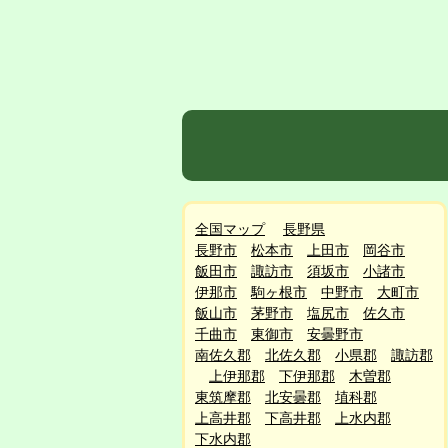
全国マップ
長野県
長野市
松本市
上田市
岡谷市
飯田市
諏訪市
須坂市
小諸市
伊那市
駒ヶ根市
中野市
大町市
飯山市
茅野市
塩尻市
佐久市
千曲市
東御市
安曇野市
南佐久郡
北佐久郡
小県郡
諏訪郡
上伊那郡
下伊那郡
木曽郡
東筑摩郡
北安曇郡
埴科郡
上高井郡
下高井郡
上水内郡
下水内郡