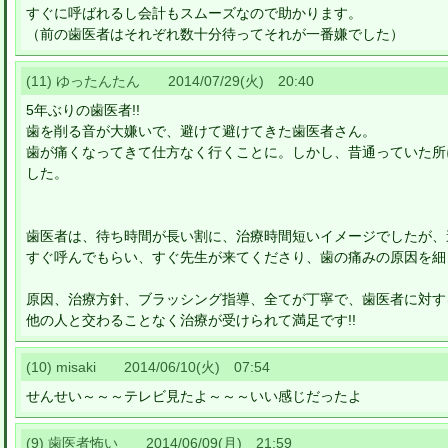
すぐに呼ばれるし会計もスムーズなので助かります。
（前の歯医者はそれぞれ数十分待ってそれが一番嫌でした）
(11) ゆったんたん 2014/07/29(火) 20:40
5年ぶりの歯医者!!
歯を削る音が大嫌いで、避けて避けてきた歯医者さん。
歯が痛くなってきて仕方なく行くことに。しかし、昔通っていた所
した。
歯医者は、待ち時間が長い割に、治療時間短いイメージでしたが、
すぐ呼んでもらい、すぐ先生が来てくださり、歯の痛みの原因を細
原因、治療方針、ブラッシング指導、全てが丁寧で、歯医者に対す
他の人と交わることなく治療が受けられて満足です!!
(10) misaki 2014/06/10(火) 07:54
せんせい～～～テレビ見たよ～～～いい感じだったよ
(9) 歯医者怖い 2014/06/09(月) 21:59