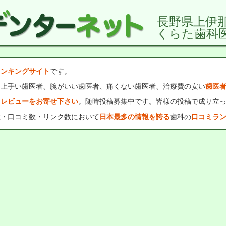
長野県上伊
くらた歯科
ランキングサイト
です。
、上手い歯医者、腕がいい歯医者、痛くない歯医者、治療費の安い
歯医
・レビューをお寄せ下さい
。随時投稿募集中です。皆様の投稿で成り立
数・口コミ数・リンク数において
日本最多の情報を誇る
歯科の
口コミラ