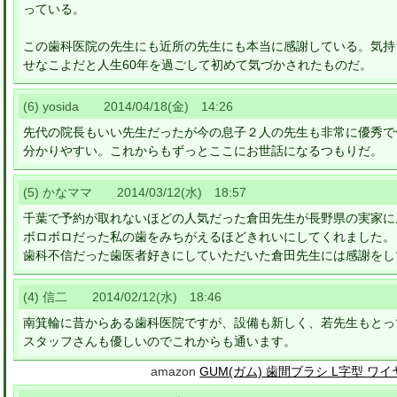
っている。
この歯科医院の先生にも近所の先生にも本当に感謝している。気持
せなこよだと人生60年を過ごして初めて気づかされたものだ。
(6) yosida 2014/04/18(金) 14:26
先代の院長もいい先生だったが今の息子２人の先生も非常に優秀で
分かりやすい。これからもずっとここにお世話になるつもりだ。
(5) かなママ 2014/03/12(水) 18:57
千葉で予約が取れないほどの人気だった倉田先生が長野県の実家に
ボロボロだった私の歯をみちがえるほどきれいにしてくれました。
歯科不信だった歯医者好きにしていただいた倉田先生には感謝をし
(4) 信二 2014/02/12(水) 18:46
南箕輪に昔からある歯科医院ですが、設備も新しく、若先生もとっ
スタッフさんも優しいのでこれからも通います。
amazon
GUM(ガム) 歯間ブラシ L字型 ワ