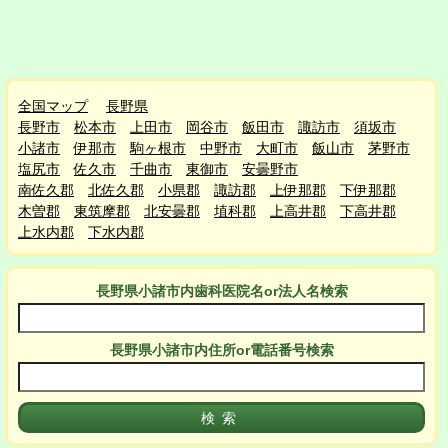
全国マップ
長野県
長野市
松本市
上田市
岡谷市
飯田市
諏訪市
須坂市
小諸市
伊那市
駒ヶ根市
中野市
大町市
飯山市
茅野市
塩尻市
佐久市
千曲市
東御市
安曇野市
南佐久郡
北佐久郡
小県郡
諏訪郡
上伊那郡
下伊那郡
木曽郡
東筑摩郡
北安曇郡
埴科郡
上高井郡
下高井郡
上水内郡
下水内郡
長野県小諸市
内
歯科医院名or法人名検索
長野県小諸市
内
住所or電話番号検索