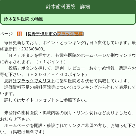
鈴木歯科医院 詳細
鈴木歯科医院 の地図
ページ
[1]
[長野県伊那市の
ブラック投稿
]
毎日更新しており、ポイントとランキングは日々変化しています。最
終更新日：2026/08/09。
「ＨＰ」ボタンを押すと、各歯科医院のホームページが別ウィンドウ
に表示されます。（＋１ポイント）
「投稿」ボタンを押して、評判・レビュー・おすすめ情報・悪評をお
寄せ下さい。（＋２００／－４００ポイント）
悪評は
ブラックでんリスト
に歯科医院名を伏せて掲載しています。
評価資料不足の歯科医院等についてはランキングから外して表示して
います。
詳しくは
サイトコンセプト
をご参照下さい。
未登録の歯科医院・掲載内容の誤り・リンク切れなどありましたら、
お知らせ下さい。
ホームページを開設・移設されてリンクご希望の方も、お知らせ下さ
い。（掲載は無料です）