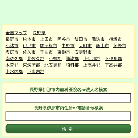
全国マップ
長野県
長野市
松本市
上田市
岡谷市
飯田市
諏訪市
須坂市
小諸市
伊那市
駒ヶ根市
中野市
大町市
飯山市
茅野市
塩尻市
佐久市
千曲市
東御市
安曇野市
南佐久郡
北佐久郡
小県郡
諏訪郡
上伊那郡
下伊那郡
木曽郡
東筑摩郡
北安曇郡
埴科郡
上高井郡
下高井郡
上水内郡
下水内郡
長野県伊那市
内
歯科医院名or法人名検索
長野県伊那市
内
住所or電話番号検索