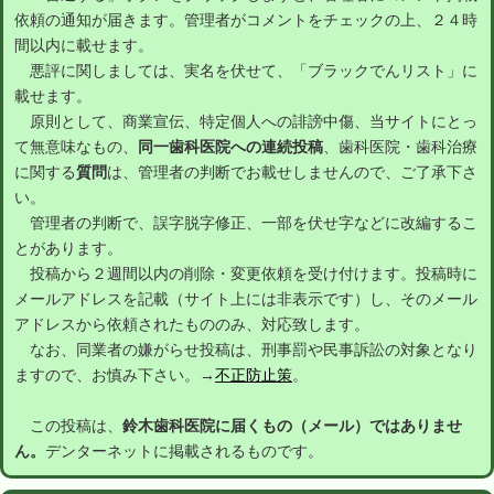
依頼の通知が届きます。管理者がコメントをチェックの上、２４時
間以内に載せます。
悪評に関しましては、実名を伏せて、「ブラックでんリスト」に
載せます。
原則として、商業宣伝、特定個人への誹謗中傷、当サイトにとっ
て無意味なもの、
同一歯科医院への連続投稿
、歯科医院・歯科治療
に関する
質問
は、管理者の判断でお載せしませんので、ご了承下さ
い。
管理者の判断で、誤字脱字修正、一部を伏せ字などに改編するこ
とがあります。
投稿から２週間以内の削除・変更依頼を受け付けます。投稿時に
メールアドレスを記載（サイト上には非表示です）し、そのメール
アドレスから依頼されたもののみ、対応致します。
なお、同業者の嫌がらせ投稿は、刑事罰や民事訴訟の対象となり
ますので、お慎み下さい。→
不正防止策
。
この投稿は、
鈴木歯科医院に届くもの（メール）ではありませ
ん。
デンターネットに掲載されるものです。