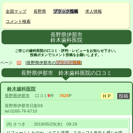
全国マップ
長野県
ブラック投稿
求人情報
コメント検索
長野県伊那市
鈴木歯科医院
ご存じの歯科医院の口コミ・評判・レビューをお知らせ下さい。
投稿ボタンでコメント投稿をお願いします。↓
ページ
[1]
[長野県伊那市の
ブラック投稿
]
長野県伊那市 鈴木歯科医院の口コミ
鈴木歯科医院
長野県伊那市
口コミ
9
件
7625
P
長野県伊那市日影59
tel:
0265-76-6710
(9) さつき 2019/05/29(水) 09:29
リフォームしたのか、とても清潔。スタッフも先生も感じが良