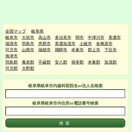
全国マップ
岐阜県
岐阜市
大垣市
高山市
多治見市
関市
中津川市
美濃市
瑞浪市
羽島市
恵那市
美濃加茂市
土岐市
各務原市
可児市
山県市
瑞穂市
飛騨市
本巣市
郡上市
下呂市
海津市
羽島郡
養老郡
不破郡
安八郡
揖斐郡
本巣郡
加茂郡
可児郡
大野郡
岐阜県岐阜市
内
歯科医院名or法人名検索
岐阜県岐阜市
内
住所or電話番号検索