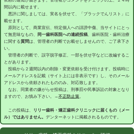
依頼の通知が届きます。管理者がコメントをチェックの上、２４時
間以内に載せます。
悪評に関しましては、実名を伏せて、「ブラックでんリスト」に
載せます。
原則として、商業宣伝、特定個人への誹謗中傷、当サイトにとっ
て無意味なもの、
同一歯科医院への連続投稿
、歯科医院・歯科治療
に関する
質問
は、管理者の判断でお載せしませんので、ご了承下さ
い。
管理者の判断で、誤字脱字修正、一部を伏せ字などに改編するこ
とがあります。
投稿から２週間以内の削除・変更依頼を受け付けます。投稿時に
メールアドレスを記載（サイト上には非表示です）し、そのメール
アドレスから依頼されたもののみ、対応致します。
なお、同業者の嫌がらせ投稿は、刑事罰や民事訴訟の対象となり
ますので、お慎み下さい。→
不正防止策
。
この投稿は、
リリー歯科・矯正歯科クリニックに届くもの（メー
ル）ではありません。
デンターネットに掲載されるものです。