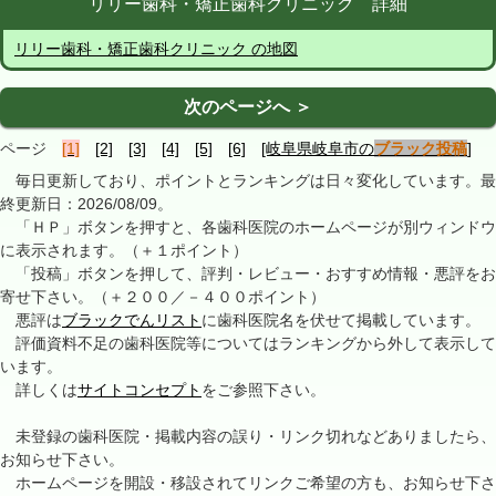
リリー歯科・矯正歯科クリニック 詳細
リリー歯科・矯正歯科クリニック の地図
次のページへ ＞
ページ
[1]
[2]
[3]
[4]
[5]
[6]
[岐阜県岐阜市の
ブラック投稿
]
毎日更新しており、ポイントとランキングは日々変化しています。最
終更新日：2026/08/09。
「ＨＰ」ボタンを押すと、各歯科医院のホームページが別ウィンドウ
に表示されます。（＋１ポイント）
「投稿」ボタンを押して、評判・レビュー・おすすめ情報・悪評をお
寄せ下さい。（＋２００／－４００ポイント）
悪評は
ブラックでんリスト
に歯科医院名を伏せて掲載しています。
評価資料不足の歯科医院等についてはランキングから外して表示して
います。
詳しくは
サイトコンセプト
をご参照下さい。
未登録の歯科医院・掲載内容の誤り・リンク切れなどありましたら、
お知らせ下さい。
ホームページを開設・移設されてリンクご希望の方も、お知らせ下さ