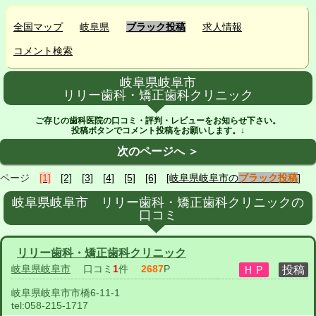
全国マップ
岐阜県
ブラック投稿
求人情報
コメント検索
岐阜県岐阜市
リリー歯科・矯正歯科クリニック
ご存じの歯科医院の口コミ・評判・レビューをお知らせ下さい。
投稿ボタンでコメント投稿をお願いします。↓
次のページへ ＞
ページ
[1]
[2]
[3]
[4]
[5]
[6]
[岐阜県岐阜市の
ブラック投稿
]
岐阜県岐阜市 リリー歯科・矯正歯科クリニックの
口コミ
リリー歯科・矯正歯科クリニック
岐阜県岐阜市
口コミ
1
件
2687
P
岐阜県岐阜市市橋6-11-1
tel:
058-215-1717