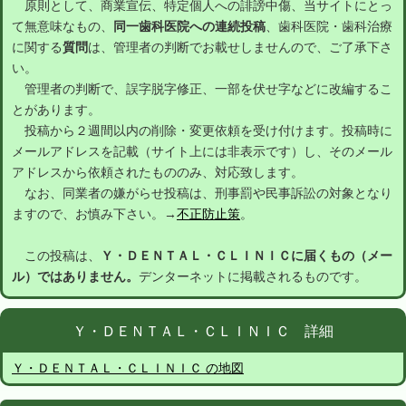
原則として、商業宣伝、特定個人への誹謗中傷、当サイトにとっ
て無意味なもの、
同一歯科医院への連続投稿
、歯科医院・歯科治療
に関する
質問
は、管理者の判断でお載せしませんので、ご了承下さ
い。
管理者の判断で、誤字脱字修正、一部を伏せ字などに改編するこ
とがあります。
投稿から２週間以内の削除・変更依頼を受け付けます。投稿時に
メールアドレスを記載（サイト上には非表示です）し、そのメール
アドレスから依頼されたもののみ、対応致します。
なお、同業者の嫌がらせ投稿は、刑事罰や民事訴訟の対象となり
ますので、お慎み下さい。→
不正防止策
。
この投稿は、
Ｙ・ＤＥＮＴＡＬ・ＣＬＩＮＩＣに届くもの（メー
ル）ではありません。
デンターネットに掲載されるものです。
Ｙ・ＤＥＮＴＡＬ・ＣＬＩＮＩＣ 詳細
Ｙ・ＤＥＮＴＡＬ・ＣＬＩＮＩＣ の地図