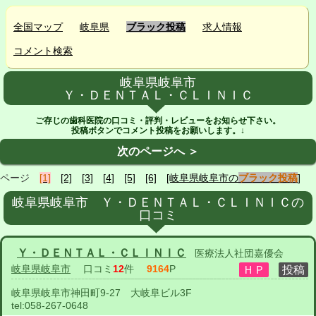
全国マップ
岐阜県
ブラック投稿
求人情報
コメント検索
岐阜県岐阜市
Ｙ・ＤＥＮＴＡＬ・ＣＬＩＮＩＣ
ご存じの歯科医院の口コミ・評判・レビューをお知らせ下さい。
投稿ボタンでコメント投稿をお願いします。↓
次のページへ ＞
ページ
[1]
[2]
[3]
[4]
[5]
[6]
[岐阜県岐阜市の
ブラック投稿
]
岐阜県岐阜市 Ｙ・ＤＥＮＴＡＬ・ＣＬＩＮＩＣの
口コミ
Ｙ・ＤＥＮＴＡＬ・ＣＬＩＮＩＣ
医療法人社団嘉優会
岐阜県岐阜市
口コミ
12
件
9164
P
岐阜県岐阜市神田町9-27 大岐阜ビル3F
tel:
058-267-0648