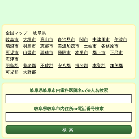
全国マップ
岐阜県
岐阜市
大垣市
高山市
多治見市
関市
中津川市
美濃市
瑞浪市
羽島市
恵那市
美濃加茂市
土岐市
各務原市
可児市
山県市
瑞穂市
飛騨市
本巣市
郡上市
下呂市
海津市
羽島郡
養老郡
不破郡
安八郡
揖斐郡
本巣郡
加茂郡
可児郡
大野郡
岐阜県岐阜市
内
歯科医院名or法人名検索
岐阜県岐阜市
内
住所or電話番号検索