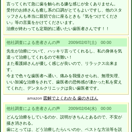
言ってくれて急に歯を触られる嫌な感じが全くありません。
受付のお姉さんも癒し系の口調がとてもよいですし、他のスタ
ッフさんも本当に親切で台に座るときも『気をつけてくださ
い』等の言葉をかけてくださいます。
治療が終わっても定期的に通いたい歯医者さんです！！
他社調査による患者さんの声 2009/02/07(土) 00:00
先生が治療について、ハッキリ言ってくれるし、私の身体を気
遣って治療してくれるので有難い！
また看護婦さんが優しく感じが良いので、リラックス出来ま
す。
今まで色々な歯医者へ通い、痛みを我慢させられ、無理矢理、
いい加減な治療をされて、歯医者の恐怖感が凄かった私を変え
てくれた、デンタルクリニックは良い歯医者です。
amazon
図解でよくわかる 歯のきほん
他社調査による患者さんの声 2009/02/04(水) 00:00
どんな治療をしているのか、説明がきちんとあるので、不安が
掻き消される。
歯にとっては、どう治療したらいいのか、ベストな方法等を説