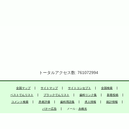
トータルアクセス数: 761072994
全国マップ
サイトマップ
サイトコンセプト
全国検索
ベストでんリスト
ブラックでんリスト
歯科リンク集
新着投稿
コメント検索
患者評価
歯科用語集
求人情報
統計情報
バナー広告
メール：
永峰光