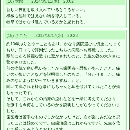
(16) 太郎 2014/09/11(木) 23:02
新しい技術を取り入れているところがいい。
機械も他所では見ない物を導入している。
岐阜ではかなり進んでいる方かと思われる。
(15) さこた 2012/10/17(水) 20:28
約10年ぶりとゆーこともあり、かなり病院選びに慎重になって
おり、口コミで評判だったこちらの病院へお邪魔しました。
駅前にある綺麗な造りに驚かされたのと、先生の器の大きさに
驚かさせました。
前の病院で痛い思いをしたから歯医者へ恐怖があったこと。痛
いのが怖いことなどを説明書したのちに、『分かりました。痛
みのないようにやっていきますね。』と。
聞いて流される様な事にもちゃんと耳を傾けてくれたことが嬉
しかったです。
そして、これからの治療の流れなどを一緒に考えてくださり、
治療中も今何をしているのかを説明しながらやってくださいま
した。
歯医者は苦手なものでしかなかったけど、次が楽しみだなと思
ったことは始めてです。虫歯治療はこれからですが、先生を信
じて通ってみようとおもいます。