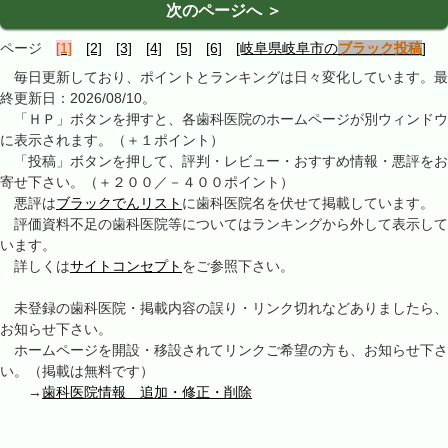
次のページへ ＞
ページ
[1]
[2]
[3]
[4]
[5]
[6]
[岐阜県岐阜市の
ブラック投稿
]
毎日更新しており、ポイントとランキングは日々変化しています。最
終更新日：2026/08/10。
「ＨＰ」ボタンを押すと、各歯科医院のホームページが別ウィンドウ
に表示されます。（＋１ポイント）
「投稿」ボタンを押して、評判・レビュー・おすすめ情報・悪評をお
寄せ下さい。（＋２００／－４００ポイント）
悪評は
ブラックでんリスト
に歯科医院名を伏せて掲載しています。
評価資料不足の歯科医院等についてはランキングから外して表示して
います。
詳しくは
サイトコンセプト
をご参照下さい。
未登録の歯科医院・掲載内容の誤り・リンク切れなどありましたら、
お知らせ下さい。
ホームページを開設・移設されてリンクご希望の方も、お知らせ下さ
い。（掲載は無料です）
→
歯科医院情報 追加・修正・削除