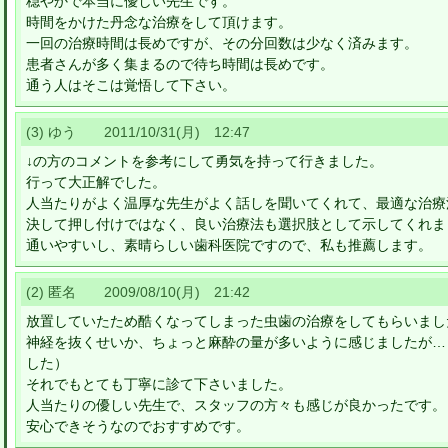
穏やかで本当に優しい先生です。
時間をかけた丹念な治療をして頂けます。
一回の治療時間は長めですが、その分回数は少なく済みます。
患者さんが多く集まるので待ち時間は長めです。
通う人はそこは覚悟して下さい。
(3) ゆう 2011/10/31(月) 12:47
↓の方のコメントを参考にして勇気を持って行きました。
行って大正解でした。
人当たりがよく温厚な先生がよく話しを聞いてくれて、最適な治療
決して押し付けではなく、良い治療法も選択肢として示してくれま
通いやすいし、素晴らしい歯科医院ですので、私も推薦します。
(2) 匿名 2009/08/10(月) 21:42
放置していたため酷くなってしまった虫歯の治療をしてもらいまし
神経を抜くせいか、ちょっと麻酔の量が多いように感じましたが…
した）
それでもとても丁寧に診て下さいました。
人当たりの優しい先生で、スタッフの方々も感じが良かったです。
安心できそうなのでおすすめです。