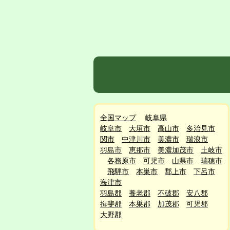
全国マップ
岐阜県
岐阜市
大垣市
高山市
多治見市
関市
中津川市
美濃市
瑞浪市
羽島市
恵那市
美濃加茂市
土岐市
各務原市
可児市
山県市
瑞穂市
飛騨市
本巣市
郡上市
下呂市
海津市
羽島郡
養老郡
不破郡
安八郡
揖斐郡
本巣郡
加茂郡
可児郡
大野郡