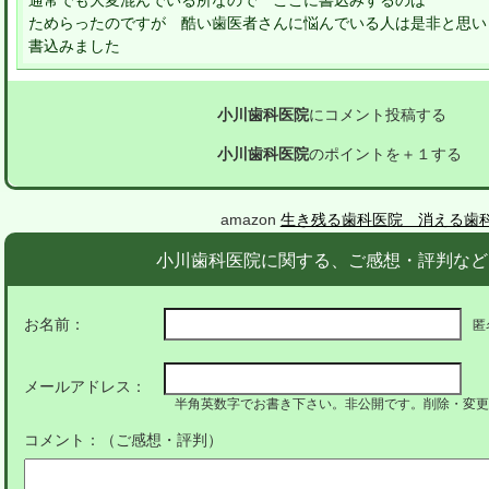
通常でも大変混んでいる所なので ここに書込みするのは
ためらったのですが 酷い歯医者さんに悩んでいる人は是非と思い
書込みました
小川歯科医院
にコメント投稿する
小川歯科医院
のポイントを＋１する
amazon
生き残る歯科医院 消える歯
小川歯科医院に関する、ご感想・評判など
お名前：
匿
メールアドレス：
半角英数字でお書き下さい。非公開です。削除・変更
コメント：（ご感想・評判）